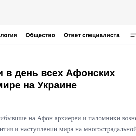
логия
Общество
Ответ специалиста
и в день всех Афонских
мире на Украине
прибывшие на Афон архиереи и паломники возн
ития и наступлении мира на многострадально