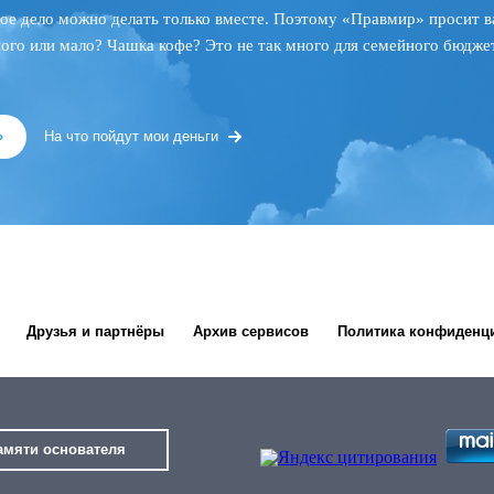
ое дело можно делать только вместе. Поэтому «Правмир» просит в
ного или мало? Чашка кофе? Это не так много для семейного бюджет
»
На что пойдут мои деньги
Друзья и партнёры
Архив сервисов
Политика конфиденц
амяти основателя