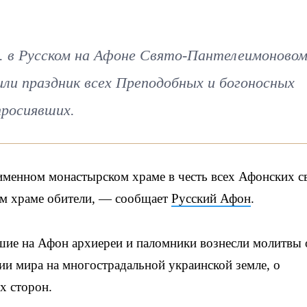
г. в Русском на Афоне Свято-Пантелеимоново
и праздник всех Преподобных и богоносных
просиявших.
именном монастырском храме в честь всех Афонских с
ом храме обители, — сообщает
Русский Афон
.
шие на Афон архиереи и паломники вознесли молитвы 
и мира на многострадальной украинской земле, о
х сторон.