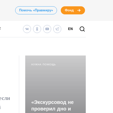
Помочь «Правмиру»
Фонд
EN
НУЖНА ПОМОЩЬ
если
«Экскурсовод не
й
проверил дно и