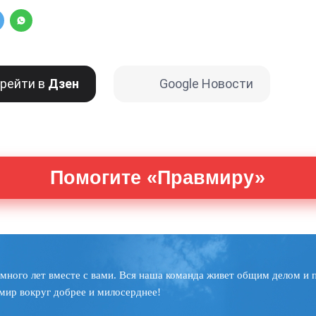
рейти в
Дзен
Google Новости
Помогите «Правмиру»
много лет вместе с вами. Вся наша команда живет общим делом и 
мир вокруг добрее и милосерднее!