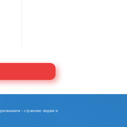
призванием - служение людям и