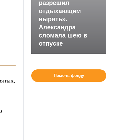
разрешил
отдыхающим
нырять».
м
Александра
сломала шею в
отпуске
Помочь фонду
вятых,
о