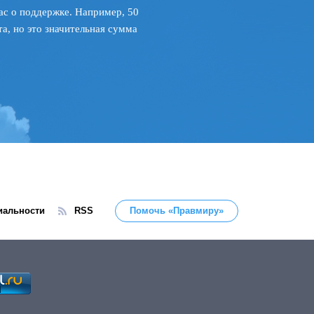
ас о поддержке. Например, 50
а, но это значительная сумма
иальности
RSS
Помочь «Правмиру»