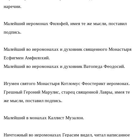
наречии.
Малейший иеромонах Филофей, имея те же мысли, поставил
подпись.
Малейший во иеромонахах и духовник священного Монастыря
Есфигмен Амфилохий.
Малейший во иеромонахах и духовник Ватопеда Феодосий.
Игумен святого Монастыря Котломус Феостерикт иеромонах.
Грешный Героний Марулис, старец священной Лавры, имея те
же мысли, поставил подпись.
Малейший в монахах Каллист Музалон.
Ничтожный во иеромонахах Герасим видел, читал написанное