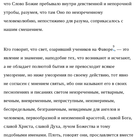
что Слово Божие пребывало внутри девственной и непорочной
утробы, разумея, что там Оно по неизреченному
человеколюбию, непостижимо для разума, соприкасалось с
нашим смешением.
9
Кто говорит, что свет, озаривший учеников на Фаворе
, — это
явление и знамение, наподобие тех, что возникают и исчезают,
а не обладает полнотой бытия и не превосходит всякое
умозрение, но ниже умозрения по своему действию, тот явно
не согласен с мнением святых, ибо они называют его в своих
песнопениях и писаниях светом неизреченным, нетварным,
вечным, вневременным, неприступным, неизмеримым,
беспредельным, безграничным, невидимым для ангелов и
человеков, первообразной и неизменной красотой, славой Бога,
славой Христа, славой Духа, лучом Божества и тому
подобными именами. Плоть, говорят они, прославляется вместе