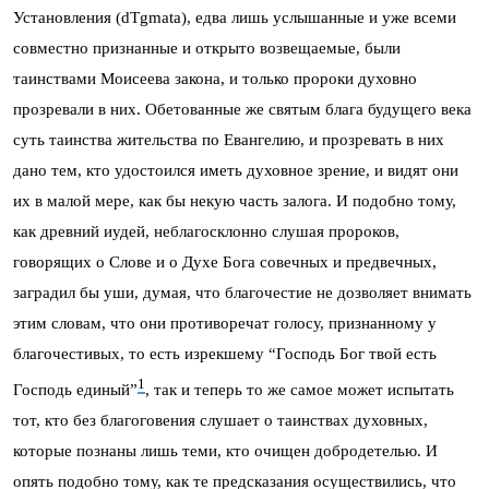
Установления (
dТgmata
), едва лишь услышанные и уже всеми
совместно признанные и открыто возвещаемые, были
таинствами Моисеева закона, и только пророки духовно
прозревали в них. Обетованные же святым блага будущего века
суть таинства жительства по Евангелию, и прозревать в них
дано тем, кто удостоился иметь духовное зрение, и видят они
их в малой мере, как бы некую часть залога. И подобно тому,
как древний иудей, неблагосклонно слушая пророков,
говорящих о Слове и о Духе Бога совечных и предвечных,
заградил бы уши, думая, что благочестие не дозволяет внимать
этим словам, что они противоречат голосу, признанному у
благочестивых, то есть изрекшему “Господь Бог твой есть
1
Господь единый”
, так и теперь то же самое может испытать
тот, кто без благоговения слушает о таинствах духовных,
которые познаны лишь теми, кто очищен добродетелью. И
опять подобно тому, как те предсказания осуществились, что