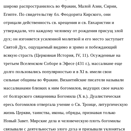
широко распространилось во Фракии, Малой Азии, Сирии,
Египте. По свидетельству бл. Феодорита Кирского, они
отрицали действенность св. крещения и св. Евхаристии и
утверждали, что каждому человеку от рождения присущ злой
дух; он изгоняется усиленной молитвой и его место заступает
Святой Дух, ощущаемый видимо и зримо и побеждающий
всякую страсть (Церковная История, IV, 11). Осужденные на
третьем Вселенском Соборе в Эфесе (431 г.), массалиане еще
долго пользовались популярностью и в XI в. имели свои
сильные общины во Фракии. Византийские писатели называли
массалианами близких к ним богомилов, ведущих свое начало
от болгарского священника Богомила (X в.). Дуалистическая
ересь богомилов отвергала учение о Св. Троице, литургическую
жизнь Церкви, таинства, иконы, обряды, признавая только
Новый Завет. Мирские дела и человеческую плоть богомилы
связывали с деятельностью злого духа и призывали уклоняться