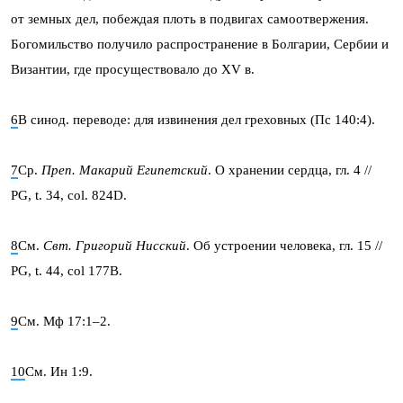
от земных дел, побеждая плоть в подвигах самоотвержения.
Богомильство получило распространение в Болгарии, Сербии и
Византии, где просуществовало до XV в.
6
В синод. переводе: для извинения дел греховных (Пс 140:4).
7
Ср.
Преп. Макарий Египетский
. О хранении сердца, гл. 4 //
PG, t. 34, col. 824D.
8
См.
Свт. Григорий Нисский
. Об устроении человека, гл. 15 //
PG, t. 44, col 177B.
9
См. Мф 17:1–2.
10
См. Ин 1:9.