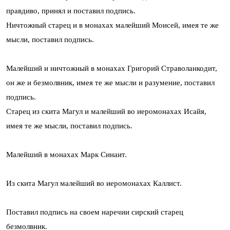
правдиво, принял и поставил подпись.
Ничтожный старец и в монахах малейший Моисей, имея те же
мысли, поставил подпись.
Малейший и ничтожный в монахах Григорий Страволанкодит,
он же и безмолвник, имея те же мысли и разумение, поставил
подпись.
Старец из скита Магул и малейший во иеромонахах Исайя,
имея те же мысли, поставил подпись.
Малейший в монахах Марк Синаит.
Из скита Магул малейший во иеромонахах Каллист.
Поставил подпись на своем наречии сирский старец
безмолвник.