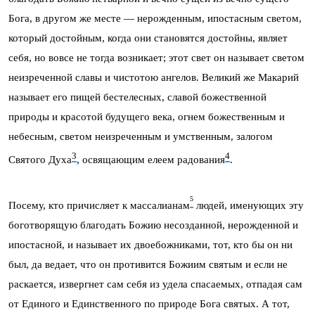
Бога, в другом же месте — нерожденным, ипостасным светом,
который достойным, когда они становятся достойны, являет
себя, но вовсе не тогда возникает; этот свет он называет светом
неизреченной славы и чистотою ангелов. Великий же Макарий
называет его пищей бестелесных, славой божественной
природы и красотой будущего века, огнем божественным и
небесным, светом неизреченным и умственным, залогом
3
4
Святого Духа
, освящающим елеем радования
.
5
Посему, кто причисляет к массалианам
людей, именующих эту
боготворящую благодать Божию несозданной, нерожденной и
ипостасной, и называет их двоебожниками, тот, кто бы он ни
был, да ведает, что он противится Божиим святым и если не
раскается, извергнет сам себя из удела спасаемых, отпадая сам
от Единого и Единственного по природе Бога святых. А тот,