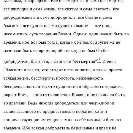
Максима, говорящего: “Все бессмертные и само бессмертие,
все живущие и сама жизнь, все святые и сама святость, все
добродетельные и сама добродетель, все благие и сама
благость, все сущие и само существование — все они,
несомненно, суть творения Божии. Однако одни начали быть во
времени, ибо Бог был тогда, когда их не было; другие же не
начинали быть во времени, ибо никогда не был Он без
11
добродетели, благости, святости и бессмертия”
. И еще:
“благость и все то, что входит в это понятие, а также просто
всякая жизнь, бессмертие, простота, неизменность,
беспредельность и то, что сущностным образом созерцается
окрест Бога, — они суть творения Божии, и не начинали быть
во времени. Ведь никогда добродетели или чему-либо из
вышеназванного не предшествовало небытие, хотя и
сопричаствующие им сущие сами по себе начинали быть во
времени. Ибо всякая добродетель безначальна и время не