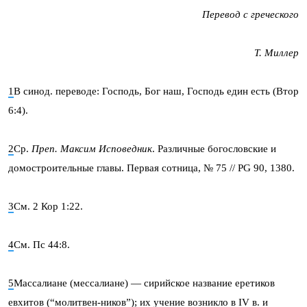
Перевод с греческого
Т. Миллер
1
В синод. переводе: Господь, Бог наш, Господь един есть (Втор
6:4).
2
Ср.
Преп. Максим Исповедник
. Различные богословские и
домостроительные главы. Первая сотница, № 75 // PG 90, 1380.
3
См. 2 Кор 1:22.
4
См. Пс 44:8.
5
Массалиане (мессалиане) — сирийское название еретиков
евхитов (“молитвен-ников”); их учение возникло в IV в. и