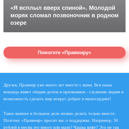
«Я всплыл вверх спиной». Молодой
моряк сломал позвоночник в родном
озере
Помогите «Правмиру»
Друзья, Правмир уже много лет вместе с вами. Вся наша
команда живет общим делом и призванием - служение людям и
возможность сделать мир вокруг добрее и милосерднее!
Такое важное и большое дело можно делать только вместе.
Поэтому «Правмир» просит вас о поддержке. Например, 50
рублей в месяц это много или мало? Чашка кофе? Это не так