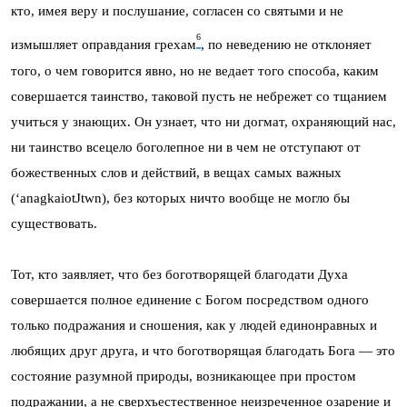
кто, имея веру и послушание, согласен со святыми и не
6
измышляет оправдания грехам
, по неведению не отклоняет
того, о чем говорится явно, но не ведает того способа, каким
совершается таинство, таковой пусть не небрежет со тщанием
учиться у знающих. Он узнает, что ни догмат, охраняющий нас,
ни таинство всецело боголепное ни в чем не отступают от
божественных слов и действий, в вещах самых важных
(
‘anagkaiotЈtwn
), без которых ничто вообще не могло бы
существовать.
Тот, кто заявляет, что без боготворящей благодати Духа
совершается полное единение с Богом посредством одного
только подражания и сношения, как у людей единонравных и
любящих друг друга, и что боготворящая благодать Бога — это
состояние разумной природы, возникающее при простом
подражании, а не сверхъестественное неизреченное озарение и