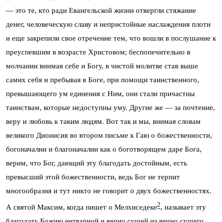
— это те, кто ради Евангельской жизни отвергли стяжание
денег, человеческую славу и непристойные наслаждения плоти
и еще закрепили свое отречение тем, что вошли в послушание к
преуспевшим в возрасте Христовом; беспопечительно в
молчании внимая себе и Богу, в чистой молитве став выше
самих себя и пребывая в Боге, при помощи таинственного,
превышающего ум единения с Ним, они стали причастны
таинствам, которые недоступны уму. Другие же — за почтение,
веру и любовь к таким людям. Вот так и мы, внимая словам
великого Дионисия во втором письме к Гаю о божественности,
богоначалии и благоначалии как о боготворящем даре Бога,
верим, что Бог, дающий эту благодать достойным, есть
превысший этой божественности, ведь Бог не терпит
многообразия и тут никто не говорит о двух божественностях.
2
А святой Максим, когда пишет о Мелхиседеке
, называет эту
благодать Божию нетварной и вечно сущей из вечно сущего