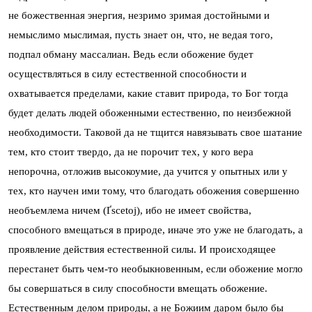
не божественная энергия, незримо зримая достойными и
немыслимо мыслимая, пусть знает он, что, не ведая того,
подпал обману массалиан. Ведь если обожение будет
осуществляться в силу естественной способности и
охватывается пределами, какие ставит природа, то Бог тогда
будет делать людей обоженными естественно, по неизбежной
необходимости. Таковой да не тщится навязывать свое шатание
тем, кто стоит твердо, да не порочит тех, у кого вера
непорочна, отложив высокоумие, да учится у опытных или у
тех, кто научен ими тому, что благодать обожения совершенно
необъемлема ничем (
Ґscetoj
), ибо не имеет свойства,
способного вмещаться в природе, иначе это уже не благодать, а
проявление действия естественной силы. И происходящее
перестанет быть чем-то необыкновенным, если обожение могло
бы совершаться в силу способности вмещать обожение.
Естественным делом природы, а не Божиим даром было бы