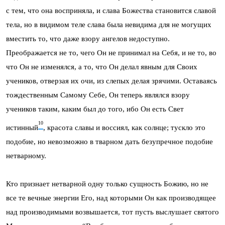
с тем, что она восприняла, и слава Божества становится славой
тела, но в видимом теле слава была невидима для не могущих
вместить то, что даже взору ангелов недоступно.
Преображается не то, чего Он не принимал на Себя, и не то, во
что Он не изменялся, а то, что Он делал явным для Своих
учеников, отверзая их очи, из слепых делая зрячими. Оставаясь
тождественным Самому Себе, Он теперь являлся взору
учеников таким, каким был до того, ибо Он есть Свет
10
истинный
, красота славы и воссиял, как солнце; тускло это
подобие, но невозможно в тварном дать безупречное подобие
нетварному.
Кто признает нетварной одну только сущность Божию, но не
все те вечные энергии Его, над которыми Он как производящее
над производимыми возвышается, тот пусть выслушает святого