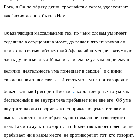
Бога, и Он по образу души, сросшейся с телом, удостоил их,
как Своих членов, быть в Нем.
Объявляющий массалианами тех, по чьим словам ум имеет
седалище в сердце или в мозге, да ведает, что не изучал он
прилежно святых, ибо великий Афанасий помещает разумную
часть души в мозге, а Макарий, ничем не уступающий ему в
7
величии, деятельность ума помещает в сердце
, и с ними
согласны почти все святые. И святым этим не противоречит
8
божественный Григорий Нисский
, когда говорит, что ум как
бестелесный и не внутри тела пребывает и не вне его. Об уме
внутри тела они говорят как о соприкасающемся с телом и,
высказывая это иным образом, они нимало не разнствуют с
ним. Так и тому, кто говорит, что Божество как бестелесное не
пребывает ни в каком месте, не противоречит тот, кто говорит,