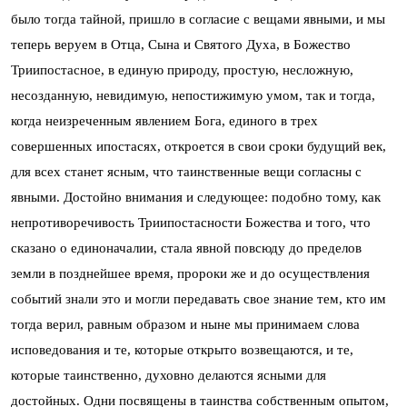
было тогда тайной, пришло в согласие с вещами явными, и мы
теперь веруем в Отца, Сына и Святого Духа, в Божество
Триипостасное, в единую природу, простую, несложную,
несозданную, невидимую, непостижимую умом, так и тогда,
когда неизреченным явлением Бога, единого в трех
совершенных ипостасях, откроется в свои сроки будущий век,
для всех станет ясным, что таинственные вещи согласны с
явными. Достойно внимания и следующее: подобно тому, как
непротиворечивость Триипостасности Божества и того, что
сказано о единоначалии, стала явной повсюду до пределов
земли в позднейшее время, пророки же и до осуществления
событий знали это и могли передавать свое знание тем, кто им
тогда верил, равным образом и ныне мы принимаем слова
исповедования и те, которые открыто возвещаются, и те,
которые таинственно, духовно делаются ясными для
достойных. Одни посвящены в таинства собственным опытом,