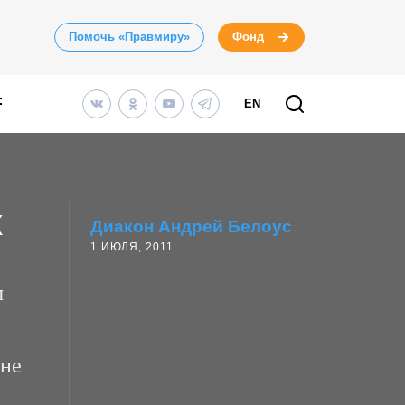
Помочь «Правмиру»
Фонд
EN
х
Диакон Андрей Белоус
1 ИЮЛЯ, 2011
м
 не