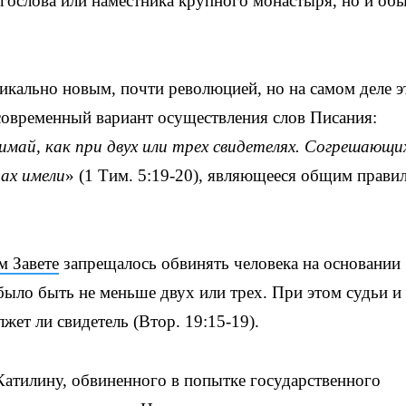
гослова или наместника крупного монастыря, но и об
дикально новым, почти революцией, но на самом деле э
современный вариант осуществления слов Писания:
имай, как при двух или трех свидетелях. Согрешающи
рах имели
» (1 Тим. 5:19-20), являющееся общим прави
м Завете
запрещалось обвинять человека на основании
было быть не меньше двух или трех. При этом судьи и
ет ли свидетель (Втор. 19:15-19).
атилину, обвиненного в попытке государственного