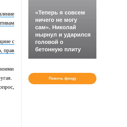
«Теперь я совсем
вление
ничего не могу
птивам
сам». Николай
нырнул и ударился
щине с
головой о
бетонную плиту
, прав
своими
угая.
Помочь фонду
опрос,