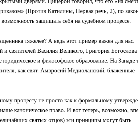
акрытыми дверями. Цицерон говорил, что его «на смер
риказом» (Против Катилины, Первая речь, 2), по зако
л возможность защищать себя на судебном процессе.
ященника тяжелее? А ведь этот пример важен для нас.
й и святителей Василия Великого, Григория Богослова
е юридическое и философское образование. На Западе 
чителя, как свят. Амвросий Медиоланский, блаженные
бному процессу не просто как к формальному утвержд
 наше каноническое право. И вот теперь, возможно, вп
величайших святых отцов) эти принципы могут быть