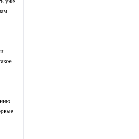
ть уже
нам
 и
такое
ению
ервые