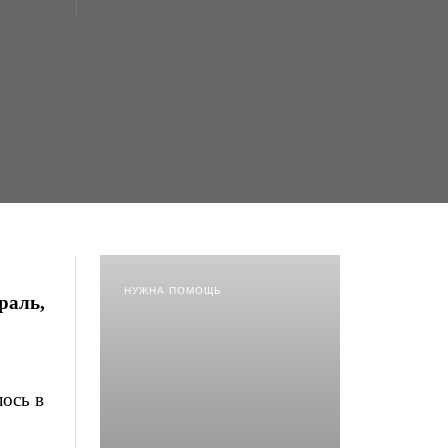
НУЖНА ПОМОЩЬ
раль,
ось в