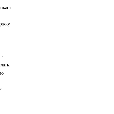
никает
т
ержку
не
лать.
то
й