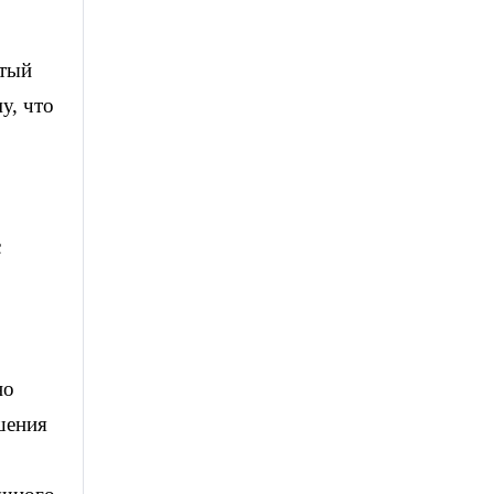
ытый
у, что
о
с
но
шения