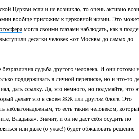
ской Церкви если и не возникло, то очень активно воз
термин вообще приложим к церковной жизни. Это може
логосфера
могла своими глазами наблюдать, как в подд
выступили десятки человек «от Москвы до самых до
е безразлична судьба другого человека. И они готовы 
олько поддерживать в личной переписке, но и что-то де
иал, дать ссылку. Да, это немного, но подумайте, что э
торый делает это в своем ЖЖ или другом блоге. Это
ыть неблагонадежным, то есть таким человеком, которы
ите, Владыка». Значит, и он не даст себя осудить по
ляться или даже (о ужас!) будет обжаловать решение