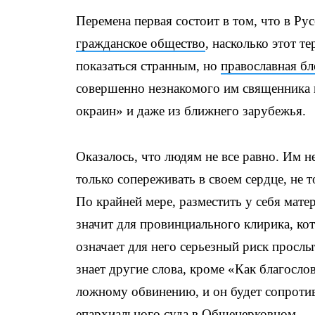
Перемена первая состоит в том, что в Рус
гражданское общество
, насколько этот 
показаться странным, но
православная б
совершенно незнакомого им священника 
окраин» и даже из ближнего зарубежья.
Оказалось, что людям не все равно. Им н
только сопереживать в своем сердце, не т
По крайней мере, разместить у себя матер
значит для провинциального клирика, ко
означает для него серьезный риск просл
знает другие слова, кроме «Как благослов
ложному обвинению, и он будет сопротив
епархиального суда в
Общецерковном
.