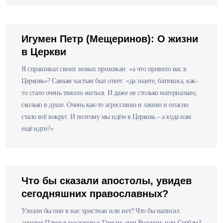
Игумен Петр (Мещеринов): О жизни
в Церкви
Я спрашивал своих новых прихожан: «а что привело вас в
Церковь»? Самым частым был ответ: «да знаете, батюшка, как-
то стало очень тяжело житься. И даже не столько материально,
сколько в душе. Очень как-то агрессивно и лживо и опасно
стало всё вокруг. И поэтому мы идём в Церковь – а куда нам
ещё идти?»
Что бы сказали апостолы, увидев
сегодняшних православных?
Узнали бы они в нас христиан или нет? Что бы написал
апостол Павел в послании к Грекам, или Русским, или Сербам?