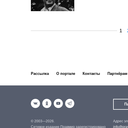
1
Рассылка
О портале
Контакты
Партнёрам
П
© 2003—2026.
Адрес эл
Сетевое издание Правмир зарегистрировано
info@prav