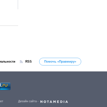
иальности
RSS
Помочь «Правмиру»
жет
Дизайн сайта -