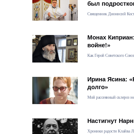
был подростко
Священник Дионисий Костом
Монах Киприан:
войне!»
Как Герой Советского Союз
Ирина Ясина: «
долго»
Мой рассеянный склероз не
Настигнут Нарн
Хроники радости Клайва 