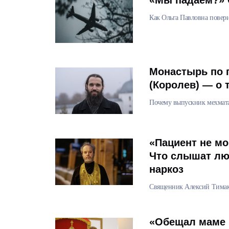
«Мы падаем?» 
Как Ольга Павловна повери
Монастырь по 
(Королев) — о 
Почему выпускник мехмат
«Пациент не мо
Что слышат люд
наркоз
Священник Алексий Тимако
«Обещал маме н