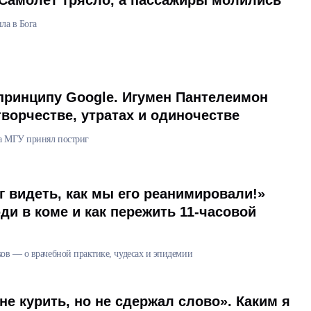
Самолет трясло, а пассажиры молились
ла в Бога
принципу Google. Игумен Пантелеимон
творчестве, утратах и одиночестве
а МГУ принял постриг
г видеть, как мы его реанимировали!»
и в коме и как пережить 11-часовой
в — о врачебной практике, чудесах и эпидемии
е курить, но не сдержал слово». Каким я