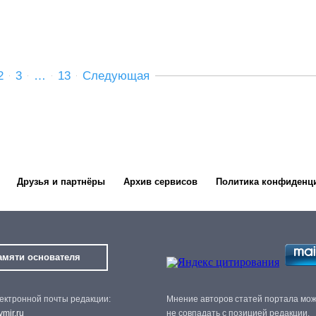
2
3
…
13
Следующая
Друзья и партнёры
Архив сервисов
Политика конфиденц
амяти основателя
ектронной почты редакции:
Мнение авторов статей портала мо
mir.ru
не совпадать с позицией редакции.