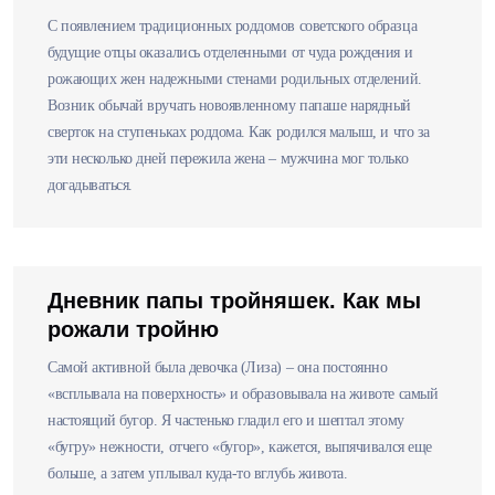
С появлением традиционных роддомов советского образца
будущие отцы оказались отделенными от чуда рождения и
рожающих жен надежными стенами родильных отделений.
Возник обычай вручать новоявленному папаше нарядный
сверток на ступеньках роддома. Как родился малыш, и что за
эти несколько дней пережила жена – мужчина мог только
догадываться.
Дневник папы тройняшек. Как мы
рожали тройню
Самой активной была девочка (Лиза) – она постоянно
«всплывала на поверхность» и образовывала на животе самый
настоящий бугор. Я частенько гладил его и шептал этому
«бугру» нежности, отчего «бугор», кажется, выпячивался еще
больше, а затем уплывал куда-то вглубь живота.