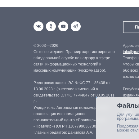
П
© 2003—2026.
Адрес эл
Сетевое издание Правмир зарегистрировано
info@prav
в Федеральной службе по надзору в сфере
Телефон:
связи, информационных технологий и
Чтобы св
массовых коммуникаций (Роскомнадзор).
обо всех
восполь
Реестровая запись ЭЛ № ФС 77 – 85438 от
13.06.2023 г. (внесение изменений в
Републик
свидетельство ЭЛ ФС 77-44847 от 03.05.2011
изданиях
г.)
с письме
Файлы
Учредитель: Автономная некоммерческая
организация информационно-
Для улучше
программы.
познавательный центр «Правмир» (АНО
Продолжая 
«Правмир») (ОГРН 1107799036730)
можно откл
Главный редактор: Данилова А.А.