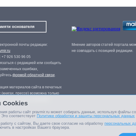
амяти основателя
ектронной почты редакции:
Мнение авторов статей портала мо
mir.ru
не совпадать с позицией редакции.
 +7 926 530 96 05
язаться с редакцией или сообщить
 замеченных ошибках,
зуйтесь
формой обратной связи
.
ация материалов сайта в печатных
 (книгах, прессе) возможна только
нного разрешения редакции.
 Cookies
ния работы сайт pravmir.ru может собирать данные, используя файлы co
 Это соответствует
Политике обработки и защиты персональных данных
работу с сайтом, Вы даете свое согласие на обработку
персональных д
ючить в настройках Вашего браузера.