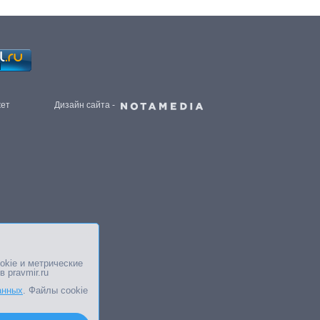
жет
Дизайн сайта -
okie и метрические
в pravmir.ru
анных
. Файлы cookie