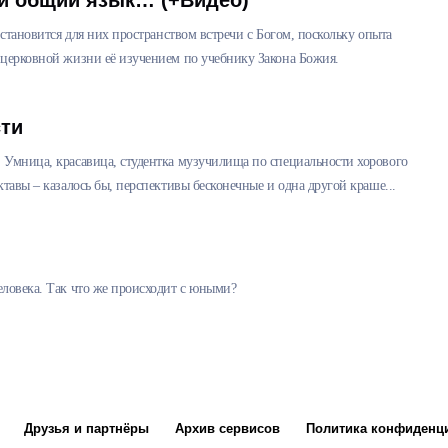
и общий язык… (+Видео)
 становится для них пространством встречи с Богом, поскольку опыта
 церковной жизни её изучением по учебнику Закона Божия.
ти
 Умница, красавица, студентка музучилища по специальности хорового
тавы – казалось бы, перспективы бесконечные и одна другой краше...
еловека. Так что же происходит с юными?
Друзья и партнёры
Архив сервисов
Политика конфиденц