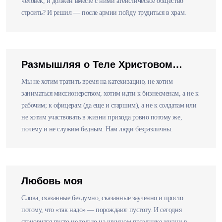
человек, и должен вместе с ними атеистическое общество
строить? И решил — после армии пойду трудиться в храм.
Размышляя о Теле Христовом…
Мы не хотим тратить время на катехизацию, не хотим
заниматься миссионерством, хотим идти к бизнесменам, а не к
рабочим; к офицерам (да еще и старшим), а не к солдатам или
не хотим участвовать в жизни прихода ровно потому же,
почему и не служим бедным. Нам люди безразличны.
Любовь моя
Слова, сказанные бездумно, сказанные заученно и просто
потому, что «так надо» — порождают пустоту. И сегодня
становится пусто не только на шумном празднике жизни в