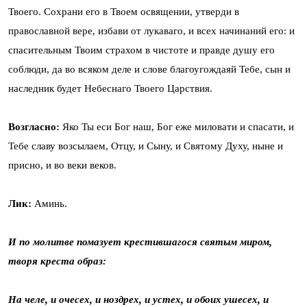
Твоего. Сохрани его в Твоем освящении, утверди в
православной вере, избави от лукаваго, и всех начинаний его: и
спасительным Твоим страхом в чистоте и правде душу его
соблюди, да во всяком деле и слове благоугождаяй Тебе, сын и
наследник будет Небеснаго Твоего Царствия.
Возгласно:
Яко Ты еси Бог наш, Бог еже миловати и спасати, и
Тебе славу возсылаем, Отцу, и Сыну, и Святому Духу, ныне и
присно, и во веки веков.
Лик:
Аминь.
И по молитве помазует крестившагося святым миром,
творя креста образ:
На челе, и очесех, и ноздрех, и устех, и обоих ушесех, и