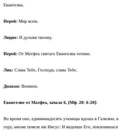
Евангелиа.
Иерей:
Мир всем.
Людие:
И духови твоему.
Иерей:
От Матфеа святаго Евангелиа чтение.
Лик:
Слава Тебе, Господи, слава Тебе.
Диакон:
Вонмем.
Евангелие от Матфеа, зачало 6, [Мф. 28: 6-20]:
Во время оно, единиинадесять ученицы идоша в Галилею, в
гору, аможе повеле им Иисус: И видевше Его, поклонишася