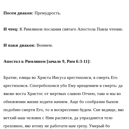
Посем диакон:
Премудрость.
И чтец:
К Римляном послания святаго Апостола Павла чтение.
И паки диакон:
Вонмем.
Апостол к Римляном [зачало 9, Рим 6:3-11]:
Братие, елицы во Христа Иисуса крестихомся, в смерть Его
крестихомся. Спогребохомся убо Ему крещением в смерть: да
якоже воста Христос от мертвых славою Отчею, тако и мы во
обновлении жизни ходити начнем. Аще бо сообразни быхом
подобию смерти Его, то и воскресению будем. Сие ведяще, яко
ветхий наш человек с Ним распятся, да упразднится тело
греховное, яко ктому не работати нам греху. Умерый бо