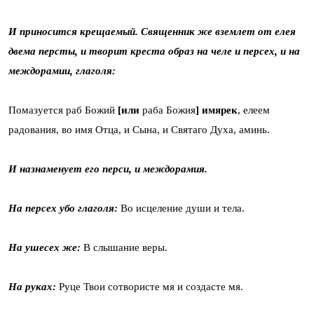
И приносится крещаемый. Священник же вземлет от елея
двема персты, и творит креста образ на челе и персех, и на
междорамии, глаголя:
Помазуется раб Божий
[или
раба Божия
] имярек
, елеем
радования, во имя Отца, и Сына, и Святаго Духа, аминь.
И назнаменует его перси, и междорамия.
На персех убо глаголя:
Во исцеление души и тела.
На ушесех же:
В слышание веры.
На руках:
Руце Твои сотвористе мя и создасте мя.