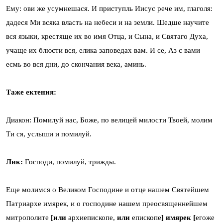
Ему: ови же усумнешася. И приступль Иисус рече им, глаголя:
дадеся Ми всяка власть на небеси и на земли. Шедше научите
вся языки, крестяще их во имя Отца, и Сына, и Святаго Духа,
учаще их блюсти вся, елика заповедах вам. И се, Аз с вами
есмь во вся дни, до скончания века, аминь.
Таже ектения:
Диакон: Помилуй нас, Боже, по велицей милости Твоей, молим
Ти ся, услыши и помилуй.
Лик:
Господи, помилуй, трижды.
Еще молимся о Великом Господине и отце нашем Святейшем
Патриархе имярек, и о господине нашем преосвященнейшем
митрополите
[или
архиепископе,
или
епископе
]
имярек
[
егоже