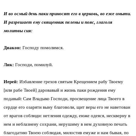
И во осмый день паки приносят его в церковь, во еже омыти.
И разрешает ему священник пелены и пояс, глаголя
молитвы сия:
Диакон:
Господу помолимся.
Лик:
Господи, помилуй.
Иерей:
Избавление грехов святым Крещением рабу Твоему
[или рабе Твоей] даровавый и жизнь паки рождения ему
подавый: Сам Владыко Господи, просвещение лица Твоего в
сердце его озаряти выну благоволи, щит веры его не наветован
от врагов соблюди: нетления одежду, еюже одеяся, нескверну в
нем и неблазнену сохрани, нерушиму в нем духовную печать
благодатию Твоею соблюдая, милостив емуже и нам бывая, по