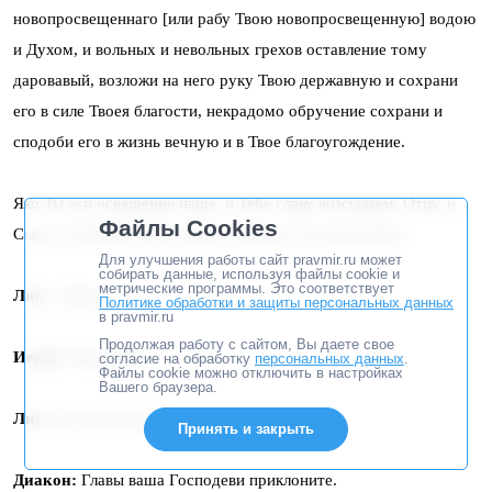
новопросвещеннаго [или рабу Твою новопросвещенную] водою
и Духом, и вольных и невольных грехов оставление тому
даровавый, возложи на него руку Твою державную и сохрани
его в силе Твоея благости, некрадомо обручение сохрани и
сподоби его в жизнь вечную и в Твое благоугождение.
Яко Ты еси освящение наше, и Тебе славу возсылаем, Отцу, и
Файлы Cookies
Сыну, и Святому Духу, ныне и присно и во веки веков.
Для улучшения работы сайт pravmir.ru может
собирать данные, используя файлы cookie и
метрические программы. Это соответствует
Лик:
Аминь.
Политике обработки и защиты персональных данных
в pravmir.ru
Продолжая работу с сайтом, Вы даете свое
Иерей:
Мир всем.
согласие на обработку
персональных данных
.
Файлы cookie можно отключить в настройках
Вашего браузера.
Лик:
И духови твоему.
Принять и закрыть
Диакон:
Главы ваша Господеви приклоните.