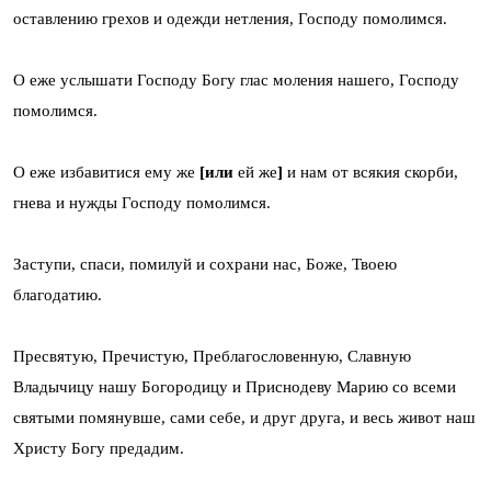
оставлению грехов и одежди нетления, Господу помолимся.
О еже услышати Господу Богу глас моления нашего, Господу
помолимся.
О еже избавитися ему же
[или
ей же
]
и нам от всякия скорби,
гнева и нужды Господу помолимся.
Заступи, спаси, помилуй и сохрани нас, Боже, Твоею
благодатию.
Пресвятую, Пречистую, Преблагословенную, Славную
Владычицу нашу Богородицу и Приснодеву Марию со всеми
святыми помянувше, сами себе, и друг друга, и весь живот наш
Христу Богу предадим.