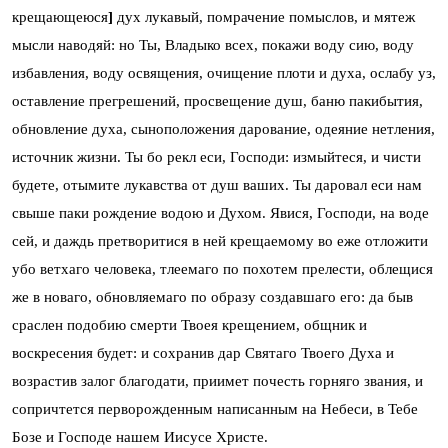
крещающеюся
]
дух лукавый, помрачение помыслов, и мятеж
мысли наводяй: но Ты, Владыко всех, покажи воду сию, воду
избавления, воду освящения, очищение плоти и духа, ослабу уз,
оставление прегрешений, просвещение душ, баню пакибытия,
обновление духа, сыноположения дарование, одеяние нетления,
источник жизни. Ты бо рекл еси, Господи: измыйтеся, и чисти
будете, отымите лукавства от душ ваших. Ты даровал еси нам
свыше паки рождение водою и Духом. Явися, Господи, на воде
сей, и даждь претворитися в ней крещаемому во еже отложити
убо ветхаго человека, тлеемаго по похотем прелести, облещися
же в новаго, обновляемаго по образу создавшаго его: да быв
сраслен подобию смерти Твоея крещением, общник и
воскресения будет: и сохранив дар Святаго Твоего Духа и
возрастив залог благодати, приимет почесть горняго звания, и
сопричтется перворожденным написанным на Небеси, в Тебе
Бозе и Господе нашем Иисусе Христе.