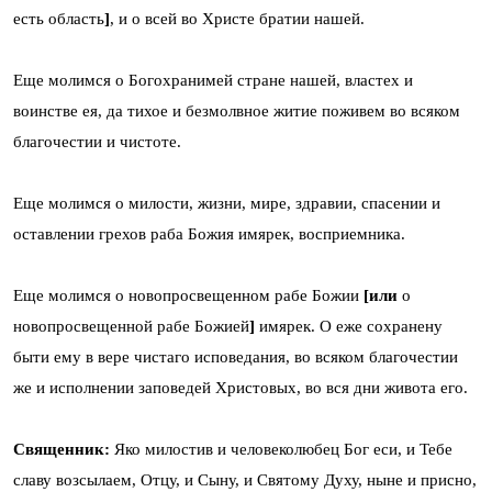
есть область
]
, и о всей во Христе братии нашей.
Еще молимся о Богохранимей стране нашей, властех и
воинстве ея, да тихое и безмолвное житие поживем во всяком
благочестии и чистоте.
Еще молимся о милости, жизни, мире, здравии, спасении и
оставлении грехов раба Божия имярек, восприемника.
Еще молимся о новопросвещенном рабе Божии
[или
о
новопросвещенной рабе Божией
]
имярек. О еже сохранену
быти ему в вере чистаго исповедания, во всяком благочестии
же и исполнении заповедей Христовых, во вся дни живота его.
Священник:
Яко милостив и человеколюбец Бог еси, и Тебе
славу возсылаем, Отцу, и Сыну, и Святому Духу, ныне и присно,