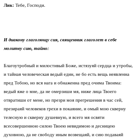
Лик:
Тебе, Господи.
И диакону глаголющу сия, священник глаголет в себе
молитву сию, тайно:
Благоутробный и милостивый Боже, истязуяй сердца и утробы,
и тайная человеческая ведый един, не бо есть вещь неявленна
пред Тобою, но вся нага и обнаженна пред очима Твоима:
ведый яже о мне, да не омерзиши мя, ниже лица Твоего
отвратиши от мене, но презри моя прегрешения в час сей,
презираяй человеков грехи в покаяние, и омый мою скверну
телесную и скверну душевную, и всего мя освяти
всесовершенною силою Твоею невидимою и десницею
духовною, да не свободу иным возвещаяй, и сию подаваяй