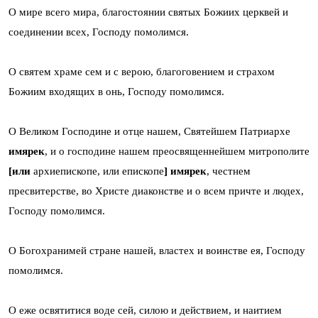
О мире всего мира, благостоянии святых Божиих церквей и
соединении всех, Господу помолимся.
О святем храме сем и с верою, благоговением и страхом
Божиим входящих в онь, Господу помолимся.
О Великом Господине и отце нашем, Святейшем Патриархе
имярек
, и о господине нашем преосвященнейшем митрополите
[или
архиепископе, или епископе
] имярек
, честнем
пресвитерстве, во Христе диаконстве и о всем причте и людех,
Господу помолимся.
О Богохранимей стране нашей, властех и воинстве ея, Господу
помолимся.
О еже освятитися воде сей, силою и действием, и наитием