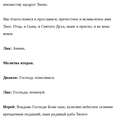
множеству щедрот Твоих.
Яко благословися и прославися, пречестное и великолепое имя
Твое, Отца, и Сына, и Святаго Духа, ныне и присно, и во веки
веков.
Лик:
Аминь.
Молитва вторая.
Диакон:
Господу помолимся.
Лик:
Господи, помилуй.
Иерей:
Владыко Господи Боже наш, купелию небесное осияние
крещаемым подаваяй, паки родивый раба Твоего