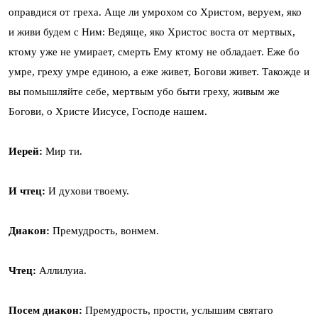
оправдися от греха. Аще ли умрохом со Христом, веруем, яко
и живи будем с Ним: Ведяще, яко Христос воста от мертвых,
ктому уже не умирает, смерть Ему ктому не обладает. Еже бо
умре, греху умре единою, а еже живет, Богови живет. Такожде и
вы помышляйте себе, мертвым убо быти греху, живым же
Богови, о Христе Иисусе, Господе нашем.
Иерей:
Мир ти.
И чтец:
И духови твоему.
Диакон:
Премудрость, вонмем.
Чтец:
Аллилуиа.
Посем диакон:
Премудрость, прости, услышим святаго