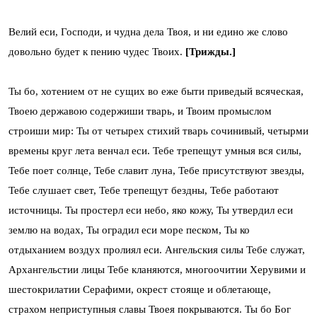
Велий еси, Господи, и чудна дела Твоя, и ни едино же слово
довольно будет к пению чудес Твоих.
[Трижды.]
Ты бо, хотением от не сущих во еже быти приведый всяческая,
Твоею державою содержиши тварь, и Твоим промыслом
строиши мир: Ты от четырех стихий тварь сочинивый, четырми
времены круг лета венчал еси. Тебе трепещут умныя вся силы,
Тебе поет солнце, Тебе славит луна, Тебе присутствуют звезды,
Тебе слушает свет, Тебе трепещут бездны, Тебе работают
источницы. Ты простерл еси небо, яко кожу, Ты утвердил еси
землю на водах, Ты оградил еси море песком, Ты ко
отдыханием воздух пролиял еси. Ангельския силы Тебе служат,
Архангельстии лицы Тебе кланяются, многоочитии Херувими и
шестокрилатии Серафими, окрест стояще и облетающе,
страхом неприступныя славы Твоея покрываются. Ты бо Бог