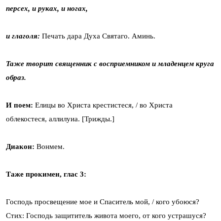
персех, и руках, и ногах,
и глаголя:
Печать дара Духа Святаго. Аминь.
Таже творит священник с восприемником и младенцем круга
образ.
И поем:
Елицы во Христа крестистеся, / во Христа
облекостеся, аллилуиа. [Трижды.]
Диакон:
Вонмем.
Таже прокимен, глас 3:
Господь просвещение мое и Спаситель мой, / кого убоюся?
Стих: Господь защититель живота моего, от кого устрашуся?