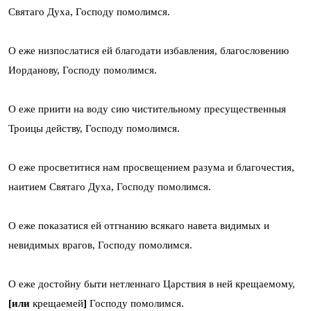
Святаго Духа, Господу помолимся.
О еже низпослатися ей благодати избавления, благословению
Иорданову, Господу помолимся.
О еже приити на воду сию чистительному пресущественныя
Троицы действу, Господу помолимся.
О еже просветитися нам просвещением разума и благочестия,
наитием Святаго Духа, Господу помолимся.
О еже показатися ей отгнанию всякаго навета видимых и
невидимых врагов, Господу помолимся.
О еже достойну быти нетленнаго Царствия в ней крещаемому,
[или
крещаемей
]
Господу помолимся.