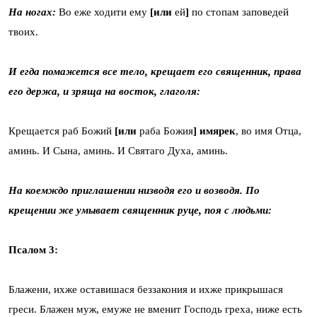
На ногах:
Во еже ходити ему
[или
ей
]
по стопам заповедей
твоих.
И егда помажется все тело, крещает его священник, права
его держа, и зряща на восток, глаголя:
Крещается раб Божий
[или
раба Божия
] имярек
, во имя Отца,
аминь. И Сына, аминь. И Святаго Духа, аминь.
На коемждо приглашении низводя его и возводя. По
крещении же умывает священник руце, поя с людьми:
Псалом 3:
Блажени, ихже оставишася беззакония и ихже прикрышася
греси. Блажен муж, eмуже не вменит Господь греха, ниже есть