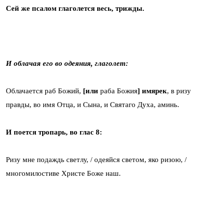
Сей же псалом глаголется весь, трижды.
И облачая его во одеяния, глаголет:
Облачается раб Божий,
[или
раба Божия
] имярек
, в ризу
правды, во имя Отца, и Сына, и Святаго Духа, аминь.
И поется тропарь, во глас 8:
Ризу мне подаждь светлу, / одеяйся светом, яко ризою, /
многомилостиве Христе Боже наш.