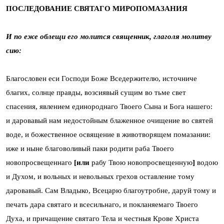
ПОСЛЕДОВАНИЕ СВЯТАГО МИРОПОМАЗАНИЯ
И по еже облещи его молится священник,
глаголя молитву
сию:
Благословен еси Господи Боже Вседержителю, источниче
благих, солнце правды, возсиявый сущим во тьме свет
спасения, явлением единороднаго Твоего Сына и Бога нашего:
и даровавый нам недостойным блаженное очищение во святей
воде, и божественное освящение в животворящем помазании:
иже и ныне благоволивый паки родити раба Твоего
новопросвещеннаго
[или
рабу Твою новопросвещенную
]
водою
и Духом, и вольных и невольных грехов оставление тому
даровавый. Сам Владыко, Всецарю благоутробне, даруй тому и
печать дара святаго и всесильнаго, и покланяемаго Твоего
Духа, и причащение святаго Тела и честныя Крове Христа