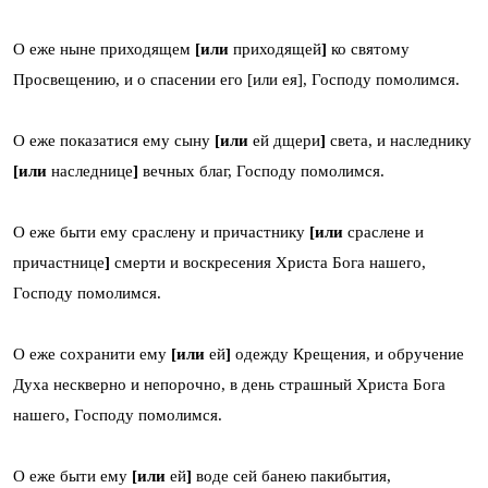
О еже ныне приходящем
[или
приходящей
]
ко святому
Просвещению, и о спасении его [или ея], Господу помолимся.
О еже показатися ему сыну
[или
ей дщери
]
света, и наследнику
[или
наследнице
]
вечных благ, Господу помолимся.
О еже быти ему сраслену и причастнику
[или
сраслене и
причастнице
]
смерти и воскресения Христа Бога нашего,
Господу помолимся.
О еже сохранити ему
[или
ей
]
одежду Крещения, и обручение
Духа нескверно и непорочно, в день страшный Христа Бога
нашего, Господу помолимся.
О еже быти ему
[или
ей
]
воде сей банею пакибытия,