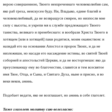
верою совершенною, Твоего неизреченнаго человеколюбия сам,
яко раб греха, неискусен буду. Ни, Владыко, едине благий и
человеколюбивый, да не возвращуся смирен, но низпосли мне
силу с высоты, и укрепи мя к службе предлежащаго Твоего
таинства, великаго и пренебеснаго: и вообрази Христа Твоего в
хотящем [или в хотящей] паки родитися, моим окаянством: и
назидай его на основании Апостол и пророк Твоих, и да не
низложиши, но насади его насаждение истины, во святей Твоей
соборней и апостольстей Церкви, и да не восторгнеши: яко да
преуспевающу ему во благочестии, славится и тем всесвятое
имя Твое, Отца, и Сына, и Святаго Духа, ныне и присно, и во
веки веков, аминь.
Подобает ведати, яко не возглашает, но аминь в себе глаголет.
Таже глаголет молитву сию велегласно: