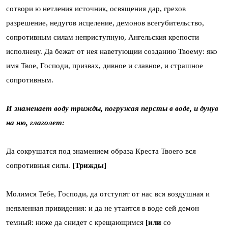
сотвори ю нетления источник, освящения дар, грехов
разрешение, недугов исцеление, демонов всегубительство,
сопротивным силам неприступную, Ангельския крепости
исполнену. Да бежат от нея наветующии созданию Твоему: яко
имя Твое, Господи, призвах, дивное и славное, и страшное
сопротивным.
И знаменает воду трижды, погружая персты в воде, и дунув
на ню, глаголет:
Да сокрушатся под знамением образа Креста Твоего вся
сопротивныя силы.
[Трижды]
Молимся Тебе, Господи, да отступят от нас вся воздушная и
неявленная привидения: и да не утаится в воде сей демон
темный: ниже да снидет с крещающимся
[или
со