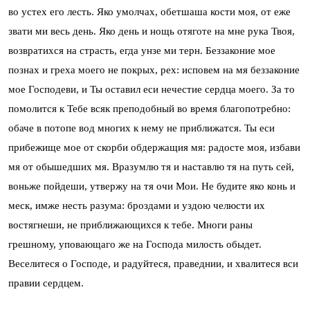
во устех eго лесть. Яко умолчах, обетшаша кости моя, от еже
звати ми весь день. Яко день и нощь отяготе на мне рука Твоя,
возвратихся на страсть, егда унзе ми терн. Беззаконие мое
познах и греха моего не покрых, рех: исповем на мя беззаконие
мое Господеви, и Ты оставил еси нечестие сердца моего. За то
помолится к Тебе всяк преподобный во время благопотребно:
обаче в потопе вод многих к нему не приближатся. Ты еси
прибежище мое от скорби обдержащия мя: радосте моя, избави
мя от обышедших мя. Вразумлю тя и наставлю тя на путь сей,
воньже пойдеши, утвержу на тя очи Мои. Не будите яко конь и
меск, имже несть разума: броздами и уздою челюсти их
востягнеши, не приближающихся к тебе. Многи раны
грешному, уповающаго же на Господа милость обыдет.
Веселитеся о Господе, и радуйтеся, праведнии, и хвалитеся вси
правии сердцем.