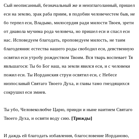
Сый неописанный, безначальный же и неизглаголанный, пришел
еси на землю, зрак раба приим, в подобии человечестем быв, не
бо терпел еси, Владыко, милосердия ради милости Твоея, зрети
от диавола мучима рода человеча, но пришел еси и спасл еси
нас. Исповедуем благодать, проповедуем милость, не таим
благодеяния: естества нашего роды свободил еси, девственную
освятил еси утробу рождеством Твоим. Вся тварь воспевает Тя
явльшагося: Ты бо Бог наш, на земли явился еси, и с человеки
пожил еси. Ты Иорданския струи освятил еси, с Небесе
низпославый Святаго Твоего Духа, и главы тамо гнездящихся
сокрушил еси змиев.
Ты убо, Человеколюбче Царю, прииди и ныне наитием Святаго
Твоего Духа, и освяти воду сию.
[Трижды]
И даждь ей благодать избавления, благословение Иорданово,