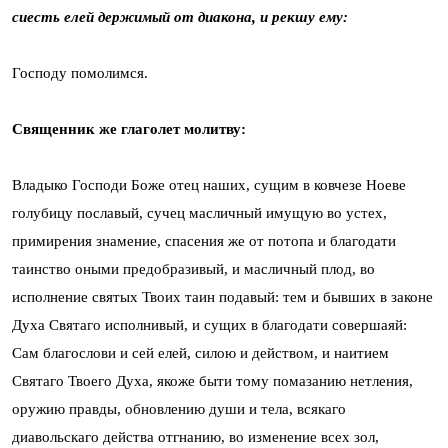
сиесть елей держимый от диакона, и рекшу ему:
Господу помолимся.
Священник же глаголет молитву:
Владыко Господи Боже отец наших, сущим в ковчезе Ноеве
голубицу пославый, сучец масличный имущую во устех,
примирения знамение, спасения же от потопа и благодати
таинство оными предобразивый, и масличный плод, во
исполнение святых Твоих таин подавый: тем и бывших в законе
Духа Святаго исполнивый, и сущих в благодати совершаяй:
Сам благослови и сей елей, силою и действом, и наитием
Святаго Твоего Духа, якоже быти тому помазанию нетления,
оружию правды, обновлению души и тела, всякаго
диавольскаго действа отгнанию, во изменение всех зол,