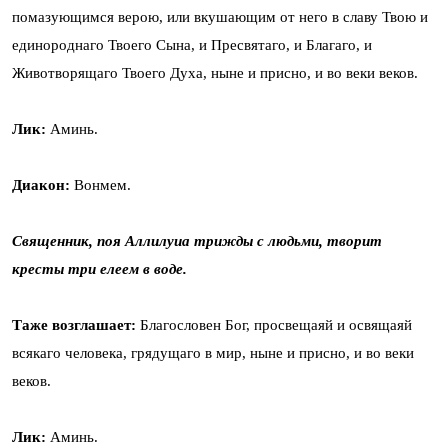
помазующимся верою, или вкушающим от него в славу Твою и
единороднаго Твоего Сына, и Пресвятаго, и Благаго, и
Животворящаго Твоего Духа, ныне и присно, и во веки веков.
Лик:
Аминь.
Диакон:
Вонмем.
Священник, поя Аллилуиа трижды с людьми, творит
кресты три елеем в воде.
Таже возглашает:
Благословен Бог, просвещаяй и освящаяй
всякаго человека, грядущаго в мир, ныне и присно, и во веки
веков.
Лик:
Аминь.