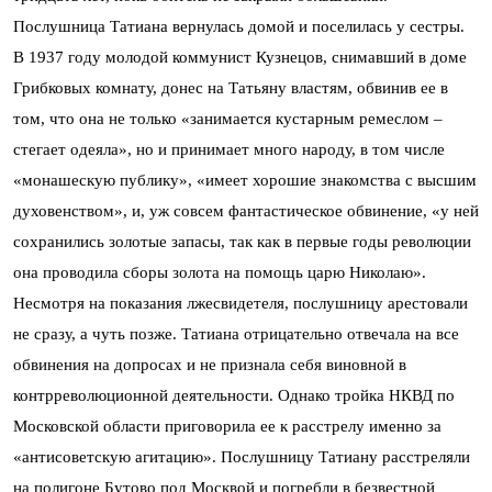
Послушница Татиана вернулась домой и поселилась у сестры.
В 1937 году молодой коммунист Кузнецов, снимавший в доме
Грибковых комнату, донес на Татьяну властям, обвинив ее в
том, что она не только «занимается кустарным ремеслом –
стегает одеяла», но и принимает много народу, в том числе
«монашескую публику», «имеет хорошие знакомства с высшим
духовенством», и, уж совсем фантастическое обвинение, «у ней
сохранились золотые запасы, так как в первые годы революции
она проводила сборы золота на помощь царю Николаю».
Несмотря на показания лжесвидетеля, послушницу арестовали
не сразу, а чуть позже. Татиана отрицательно отвечала на все
обвинения на допросах и не признала себя виновной в
контрреволюционной деятельности. Однако тройка НКВД по
Московской области приговорила ее к расстрелу именно за
«антисоветскую агитацию». Послушницу Татиану расстреляли
на полигоне Бутово под Москвой и погребли в безвестной