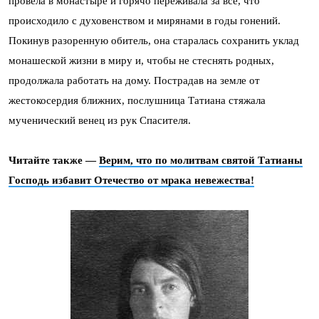
провела в монастыре и горячо переживала за все, что
происходило с духовенством и мирянами в годы гонений.
Покинув разоренную обитель, она старалась сохранить уклад
монашеской жизни в миру и, чтобы не стеснять родных,
продолжала работать на дому. Пострадав на земле от
жестокосердия ближних, послушница Татиана стяжала
мученический венец из рук Спасителя.
Читайте также —
Верим, что по молитвам святой Татианы
Господь избавит Отечество от мрака невежества!