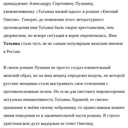
принадлежит Александру Сергеевичу Пушкину,
увековечившему «Татьяны милый идеал» в романе «Евгений
Онегин». Говорят, до появления этого литературного
произведения имя Татьяна было скорее крестьянским, чем
дворянским, но вскоре ситуация в корне переменилась. Имя
Татьяна
стало чуть ли не самым популярным женским именем
в России.
В своем романе Пушкин не просто создал пленительный
женский образ, но на века вперед определил модель, по которой
русские женщины стали выстраивать свои отношения с
противоположным полом. Но если для светского мировоззрения
актуальна инициативность Татьяны Лариной, ее смелое
признание в любви своему избраннику, то православным важнее
линия поведения ее в заключительной части романа. В строго
христианском духе выдержан ее ответ Онегину,