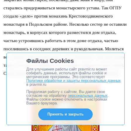
старались придерживаться монастырского устава. Так ОГПУ
создало «дело» против монахинь Крестовоздвиженского
монастыря в Подольском районе. Несколько сестер не оставили
монастырь, в корпусах которого разместился дом отдыха,
частью устроившись работать в этом доме отдыха, частью
поселившись в соседних деревнях и рукодельничая. Молиться
все ходили в Ильинский храм в селе Лемешево. Хор при храме
Файлы Cookies
также состоял из инокинь и послушниц закрытых монастырей.
Для улучшения работы сайт pravmir.ru может
собирать данные, используя файлы cookie и
Среди других в хоре пела и послушница Татиана Фомичева.
метрические программы. Это соответствует
Политике обработки и защиты персональных данных
в pravmir.ru
Продолжая работу с сайтом, Вы даете свое
согласие на обработку
персональных данных
.
Файлы cookie можно отключить в настройках
Вашего браузера.
Принять и закрыть