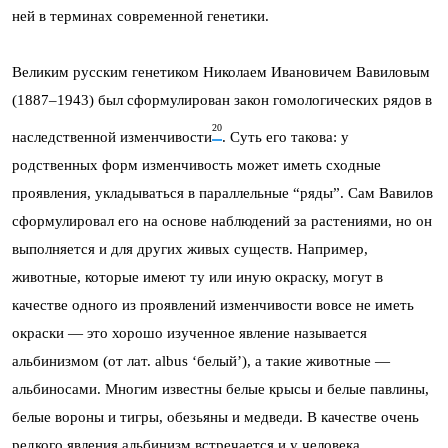
ней в терминах современной генетики.
Великим русским генетиком Николаем Ивановичем Вавиловым
(1887–1943) был сформулирован закон гомологических рядов в
20
наследственной изменчивости
. Суть его такова: у
родственных форм изменчивость может иметь сходные
проявления, укладываться в параллельные “ряды”. Сам Вавилов
сформулировал его на основе наблюдений за растениями, но он
выполняется и для других живых существ. Например,
животные, которые имеют ту или иную окраску, могут в
качестве одного из проявлений изменчивости вовсе не иметь
окраски — это хорошо изученное явление называется
альбинизмом (от лат. albus ‘белый’), а такие животные —
альбиносами. Многим известны белые крысы и белые павлины,
белые вороны и тигры, обезьяны и медведи. В качестве очень
редкого явления альбинизм встречается и у человека.