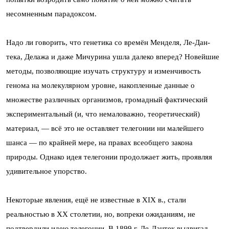
несомненным парадоксом.
Надо ли говорить, что генетика со времён Менделя, Ле-Дан­
тека, Делажа и даже Мичурина ушла далеко вперед? Новейшие
методы, позволяющие изучать структуру и изменчивость
генома на молекулярном уровне, накопленные данные о
множестве различных организмов, громадный фактический
экспериментальный (и, что немаловажно, теоретический)
материал, — всё это не оставляет телегонии ни малейшего
шанса — по крайней мере, на правах всеобщего закона
природы. Однако идея телегонии продолжает жить, проявляя
удивительное упор­ство.
Некоторые явления, ещё не известные в XIX в., стали
реальностью в XX столетии, но, вопреки ожиданиям, не
подтвердили идею телегонии. В 1899 г. Ле-Дантек выдвигал