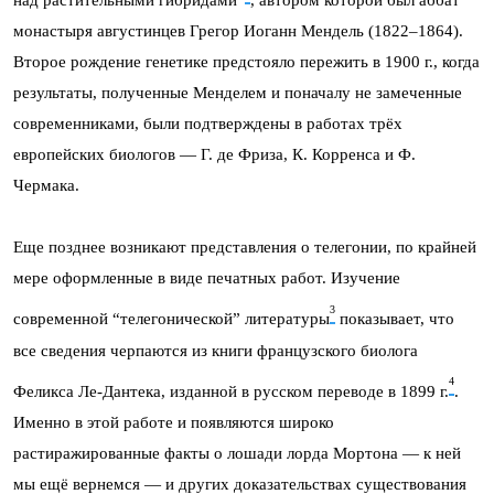
над растительными гибридами”
, автором которой был аббат
монастыря августинцев Грегор Иоганн Мендель (1822–1864).
Второе рождение генетике предстояло пережить в 1900 г., когда
результаты, полученные Менделем и поначалу не замеченные
современниками, были подтверждены в работах трёх
европейских биологов — Г. де Фриза, К. Корренса и Ф.
Чермака.
Еще позднее возникают представления о телегонии, по крайней
мере оформленные в виде печатных работ. Изучение
3
современной “телегонической” литературы
показывает, что
все сведения черпаются из книги французского биолога
4
Феликса Ле-Дантека, изданной в русском переводе в 1899 г.
.
Именно в этой работе и появляются широко
растиражированные факты о лошади лорда Мортона — к ней
мы ещё вернемся — и других доказательствах существования