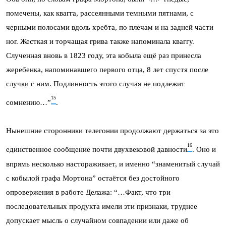
помечены, как квагга, рассеянными темными пятнами, с
черными полосами вдоль хребта, по плечам и на задней части
ног. Жесткая и торчащая грива также напоминала кваггу.
Слученная вновь в 1823 году, эта кобыла ещё раз принесла
жеребенка, напоминавшего первого отца, 8 лет спустя после
случки с ним. Подлинность этого случая не подлежит
15
сомнению…”
.
Нынешние сторонники телегонии продолжают держаться за это
16
единственное сообщение почти двухвековой давности
. Оно и
впрямь несколько настораживает, и именно “знаменитый случай
с кобылой графа Мортона” остаётся без достойного
опровержения в работе Делажа: “…Факт, что три
последовательных продукта имели эти признаки, труднее
допускает мысль о случайном совпадении или даже об