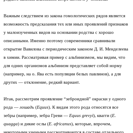
Важным следствием из закона гомологических рядов является
возможность предсказания тех или иных проявлений признаков
у малоизученных видов на основании родства с хорошо
описанными. Именно поэтому современники сравнивали
открытие Вавилова с периодическим законом Д. И. Менделеева
в химии. Рассматривая пример с альбинизмом, мы видим, что
для одних организмов альбинизм представляет собой норму
(например, на о. Ява есть популяции белых павлинов), а для
других — отклонение, редкий вариант.
Итак, рассмотрим проявление “зеброидной” окраски у одного
рода —
лошадь
(
Equus
). К видам этого рода относятся все
зебры (например, зебра Греви —
Equus
grevyi
), квагги (
E
.
quagga
) и дикие ослы (
E
.
africanus
), которые, впрочем,
некоторыми учеными рассматриваются в составе отдельного