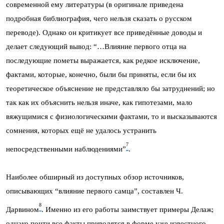
современной ему литературы (в оригинале приведена
подробная библиография, чего нельзя сказать о русском
переводе). Однако он критикует все приведённые доводы и
делает следующий вывод: “…Влияние первого отца на
последующие пометы выражается, как редкое исключение,
фактами, которые, конечно, были бы приняты, если бы их
теоретическое объяснение не представляло бы затруднений; но
так как их объяснить нельзя иначе, как гипотезами, мало
вяжущимися с физиологическими фактами, то и высказываются
сомнения, которых ещё не удалось устранить
7
непосредственными наблюдениями”
.
Наиболее обширный из доступных обзор источников,
описывающих “влияние первого самца”, составлен Ч.
8
Дарвином
. Именно из его работы заимствует примеры Делаж;
однако почти все факты приводятся в форме уже известного