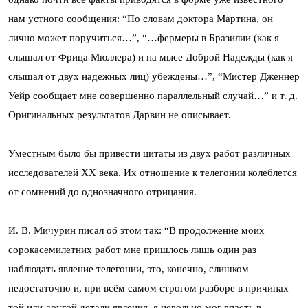
нам устного сообщения: “По словам доктора Мартина, он
лично может поручиться…”, “…фермеры в Бразилии (как я
слышал от Фрица Мюллера) и на мысе Доброй Надежды (как я
слышал от двух надежных лиц) убеждены…”, “Мистер Дженнер
Уейр сообщает мне совершенно параллельный случай…” и т. д.
Оригинальных результатов Дарвин не описывает.
Уместным было бы привести цитаты из двух работ различных
исследователей XX века. Их отношение к телегонии колеблется
от сомнений до однозначного отрицания.
И. В. Мичурин писал об этом так: “В продолжение моих
сорокасемилетних работ мне пришлось лишь один раз
наблюдать явление телегонии, это, конечно, слишком
недостаточно и, при всём самом строгом разборе в причинах
той или другой детали явления, я невольно мог впасть в