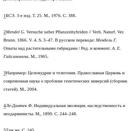
1
БСЭ. 3-е изд. Т. 25. М., 1976. С. 388.
2
Mendel G.
Versuche ueber Pflanzenhybriden // Verh. Naturf. Ver.
Brunn. 1866. V. 4. S. 3–47. В русском переводе:
Мендель Г.
Опыты над растительными гибридами / Ред. и коммент.
А. Е.
Гайсиновича
. М., 1965.
3
Например: Целомудрие и телегония
.
Православная Церковь и
современная наука о проблеме генетических инверсий (сборник
статей). М., 2004.
4
Ле-Дантек Ф.
Индивидуальная эволюция, наследственность и
неодарвинисты. М., 1899. С. 244–248.
5
Там же. С. 245.