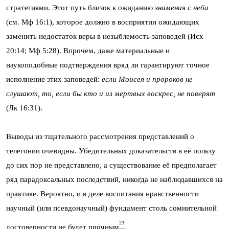
стратегиями. Этот путь близок к ожиданию
знамения с неба
(см. Мф 16:1), которое должно в восприятии ожидающих
заменить недостаток веры в незыблемость заповедей (Исх
20:14; Мф 5:28). Впрочем, даже материальные и
наукоподобные подтверждения вряд ли гарантируют точное
исполнение этих заповедей:
если Моисея и пророков не
слушают, то, если бы кто и из мертвых воскрес, не поверят
(Лк 16:31).
Выводы из тщательного рассмотрения представлений о
телегонии очевидны. Убедительных доказательств в её пользу
до сих пор не представлено, а существование её предполагает
ряд парадоксальных последствий, никогда не наблюдавшихся на
практике. Вероятно, и в деле воспитания нравственности
научный (или псевдонаучный) фундамент столь сомнительной
23
достоверности не будет прочным
.