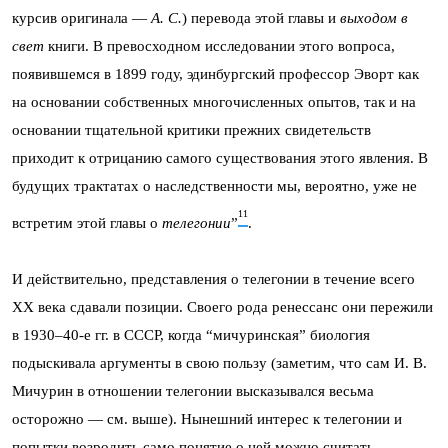
курсив оригинала —
А. С.
) перевода этой главы и
выходом в
свет
книги. В превосходном исследовании этого вопроса,
появившемся в 1899 году, эдинбургский профессор Эворт как
на основании собственных многочисленных опытов, так и на
основании тщательной критики прежних свидетельств
приходит к отрицанию самого существования этого явления. В
будущих трактатах о наследственности мы, вероятно, уже не
11
встретим этой главы о
телегонии
”
.
И действительно, представления о телегонии в течение всего
XX века сдавали позиции. Своего рода ренессанс они пережили
в 1930–40-е гг. в СССР, когда “мичуринская” биология
подыскивала аргументы в свою пользу (заметим, что сам И. В.
Мичурин в отношении телегонии высказывался весьма
осторожно — см. выше). Нынешний интерес к телегонии и
попытки возродить само понятие о ней можно считать