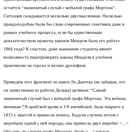
остаётся “знаменитый случай с кобылой графа Мортона”.
Ситуация складывается несколько двусмысленная. Насколько
правдоподобны были бы слова современных генетиков даже в
рамках учебного процесса, если бы единственным
доказательством правоты законов Менделя была его работа
1866 года? К счастью, даже нынешние студенты имеют
возможность перепроверять законы Менделя в учебном
практикуме на горохе и мушке дрозофиле.
Приведём этот фрагмент из книги Ле-Дантека (не забывая, что
он заимствован из работы Делажа) целиком: “Самый
знаменитый случай был с кобылой графа Мортона. Эта кобыла,
имевшая 7/8 арабской крови и 1/8 английской, была накрыта в
1815 г. кваггой и принесла помесь. Будучи случена потом с
жеребцом одной с ней породы, она принесла двух жеребят <…>
Оба они, по словам графа Мортона, были <…> гнедые,