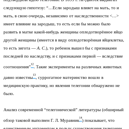
следующую гипотезу: “…Если зародыш влияет на мать, то и
мать, в свою очередь, независимо от наследственности <…>
имеет влияние на зародыш, то есть если бы можно было
развить в матке какой-нибудь женщины оплодотворённое яйцо
другой женщины (имеется в виду оплодотворённая яйцеклетка,
то есть зигота —
А. С
.), то ребенок вышел бы с признаками
последней по наследству, и с признаками первой — вследствие
12
соотношения”
. Такие эксперименты на различных животных
13
давно известны
, суррогатное материнство вошло в
медицинскую практику, но явления телегонии обнаружено не
было.
Анализ современной “телегонической” литературы (обшир­ный
14
обзор таковой выполнен Г. Л. Муравник
) показывает, что
единственным аргументом в пользу существования телегонии