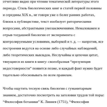
отчетливо видно при чтении тематической литературы этого
периода. Стиль биологических книг и статей первой половины
и середины XIX в., не говоря уже о более ранних работах,
близок к публицистике, текст изобилует риторическими
вопросами, абстрактными умозаключениями. Немаловажен и
отрыв тогдашней биологии от эксперимента с
контролируемыми условиями, выборкой и т. д. — напротив, все
построения ведутся на основе либо случайных наблюдений,
либо теоретических выкладок. Неслучайны и цепочки цитат,
тянущиеся из книги в книгу: своеобразная “презумпция
недостоверности” появится позже, и каждый факт нужно будет
тщательно обосновывать по всем правилам.
Чтобы ощутить тесную связь биологии с гуманитарным
знанием, достаточно посмотреть на заголовки трудов той поры:
“Философия ботаники” К. Линнея (1751), “Философия