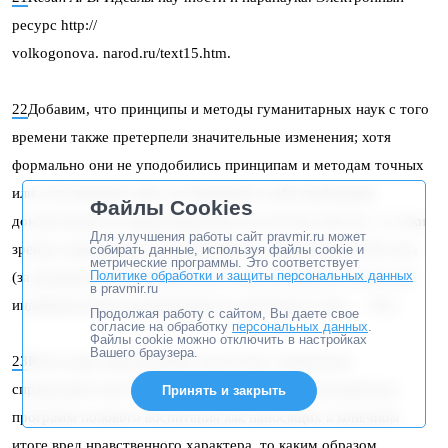
ресурс http://
volkogonova. narod.ru/text15.htm.
22
Добавим, что принципы и методы гуманитарных наук с того
времени также претерпели значительные изменения; хотя
формально они не уподобились принципам и методам точных
или естественных наук, но включили в себя требования
Файлы Cookies
доказательности, формулируемые достаточно жёстко. С точки
Для улучшения работы сайт pravmir.ru может
зрения современного гуманитарного знания работы XIX века
собирать данные, используя файлы cookie и
метрические программы. Это соответствует
Политике обработки и защиты персональных данных
(за редкими исключениями) могут рассмтариваться лишь как
в pravmir.ru
индивидуальные размышления на свободную тему. —
Ред
.
Продолжая работу с сайтом, Вы даете свое
согласие на обработку
персональных данных
.
Файлы cookie можно отключить в настройках
Вашего браузера.
23
Коль скоро православная педагогика совершенно
справедливо протестует против введения в школьный курс
Принять и закрыть
программ полового воспитания как наносящих в конечном
итоге вред нравственного характера, то каким образом