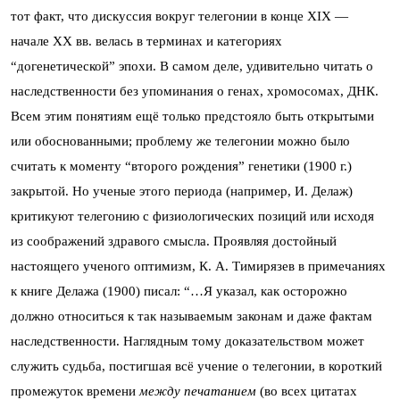
тот факт, что дискуссия вокруг телегонии в конце XIX —
начале XX вв. велась в терминах и категориях
“догенетической” эпохи. В самом деле, удивительно читать о
наследственности без упоминания о генах, хромосомах, ДНК.
Всем этим понятиям ещё только предстояло быть открытыми
или обоснованными; проблему же телегонии можно было
считать к моменту “второго рождения” генетики (1900 г.)
закрытой. Но ученые этого периода (например, И. Делаж)
критикуют телегонию с физиологических позиций или исходя
из соображений здравого смысла. Проявляя достойный
настоящего ученого оптимизм, К. А. Тимирязев в примечаниях
к книге Делажа (1900) писал: “…Я указал, как осторожно
должно относиться к так называемым законам и даже фактам
наследственности. Наглядным тому доказательством может
служить судьба, постигшая всё учение о телегонии, в короткий
промежуток времени
между печатанием
(во всех цитатах