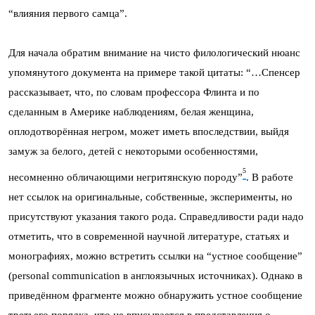
“влияния первого самца”.
Для начала обратим внимание на чисто филологический нюанс
упомянутого документа на примере такой цитаты: “…Спен­сер
рассказывает, что, по словам профессора Флинта и по
сделанным в Америке наблюдениям, белая женщина,
оплодотворённая негром, может иметь впоследствии, выйдя
замуж за белого, детей с некоторыми особенностями,
5
несомненно обличающими негритянскую породу”
. В работе
нет ссылок на оригинальные, собственные, эксперименты, но
присутствуют указания такого рода. Справедливости ради надо
отметить, что в современной научной литературе, статьях и
монографиях, можно встретить ссылки на “устное сообщение”
(personal communi­cation в англоязычных источниках). Однако в
приведённом фрагменте можно обнаружить устное сообщение
третьего порядка, что не вписывается в представления о