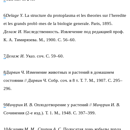
6
Delage Y
. La structure du protoplasma et les thеories sur l’hеrеditе
et les grands probl–mes de la biologie gеnеrale. Paris, 1895.
Делаж И.
Наследственность. Извлечение под редакцией проф.
К. А. Тимирязева. М., 1900. С. 56–60.
7
Делаж И.
Указ. соч. С. 59–60.
8
Дарвин Ч
. Изменение животных и растений в домашнем
состоянии //
Дарвин Ч
. Собр. соч. в 8 т. Т. 7. М., 1907. С. 295–
296.
9
Мичурин И. В.
Оплодотворение у растений //
Мичурин И. В.
Сочинения (2-е изд.). Т. 1. М., 1948. С. 397–399.
10
Асланян М. М., Спирин А. С.
Полосатая дочь кобылы лорда