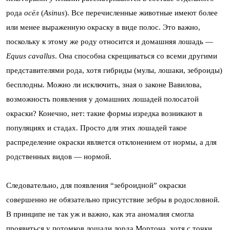
рода
осёл
(
Asinus
). Все перечисленные животные имеют более
или менее выраженную окраску в виде полос. Это важно,
поскольку к этому же роду относится и домашняя лошадь —
Equus
cavallus
. Она способна скрещиваться со всеми другими
представителями рода, хотя гибриды (мулы, лошаки, зеброиды)
бесплодны. Можно ли исключить, зная о законе Вавилова,
возможность появления у домашних лошадей полосатой
окраски? Конечно, нет: такие формы изредка возникают в
популяциях и стадах. Просто для этих лошадей такое
распределение окраски является отклонением от нормы, а для
родственных видов — нормой.
Следовательно, для появления “зеброидной” окраски
совершенно не обязательно присутствие зебры в родословной.
В принципе не так уж и важно, как эта аномалия смогла
проявиться у потомков лошади лорда Мортона, хотя с точки