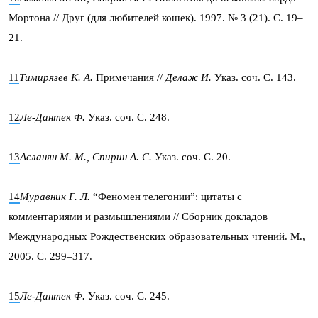
Мортона // Друг (для любителей кошек). 1997. № 3 (21). С. 19–
21.
11
Тимирязев К. А.
Примечания //
Делаж И.
Указ. соч. С. 143.
12
Ле-Дантек Ф.
Указ. соч. С. 248.
13
Асланян М. М., Спирин А. С.
Указ. соч. С. 20.
14
Муравник Г. Л.
“Феномен телегонии”: цитаты с
комментариями и размышлениями // Сборник докладов
Международных Рождественских образовательных чтений. М.,
2005. С. 299–317.
15
Ле-Дантек Ф.
Указ. соч. С. 245.