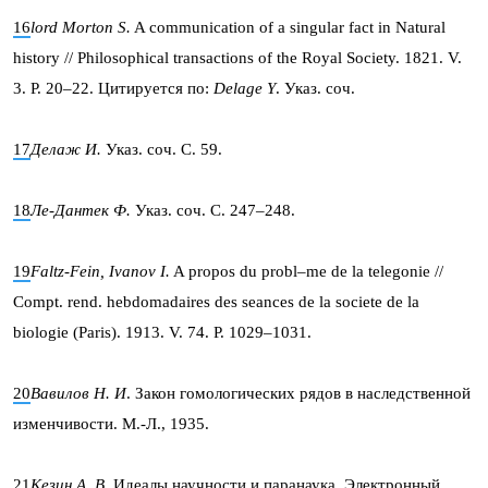
16
lord Morton
S.
A communication of a singular fact in Natural
history // Philosophical transactions of the Royal Society. 1821. V.
3. P. 20–22. Цитируется по:
Delage Y
. Указ. соч.
17
Делаж И.
Указ. соч. С. 59.
18
Ле-Дантек Ф.
Указ. соч. С. 247–248.
19
Faltz-Fein, Ivanov I.
A propos du probl–me de la tеlеgonie //
Compt. rend. hebdomadaires des sеances de la sociеtе de la
biologie (Paris). 1913. V. 74. P. 1029–1031.
20
Вавилов Н. И
. Закон гомологических рядов в наследственной
изменчивости. М.-Л., 1935.
21
Кезин А. В.
Идеалы научности и паранаука. Электронный