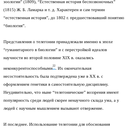
зоологии” (1809), “Естественная история беспозвоночных”
(1815) Ж. Б. Ламарка и т. д. Характерен и сам термин
“естественная история”, до 1802 г. предшествовавший понятию
“биология”.
Представления о телегонии принадлежали именно к эпохе
“гуманитарного в биологии” и с перестройкой идеалов
научности во второй половине XIX в. оказались
22
неконкурентоспособными
. Их окончательная
несостоятельность была подтверждена уже в XX в. с
оформлением генетики в самостоятельную дисциплину.
Неудивительно, что ныне “телегонические” воззрения имеют
популярность среди людей скорее ненаучного склада ума, а у
людей с научным мышлением вызывают отвержение.
И последнее. Использование телегонии для обоснования