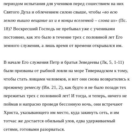
периодом испытания для учеников перед сошествием на них
Святого Духа и облечением силою свыше, чтобы
«во всю
землю вышло вещание их и в концы вселенной – слова их»
(Пс.
18)? Воскресший Господь не пребывал уже с учениками
постоянно, как это было в течение трех с половиной лет Его
земного служения, а лишь время от времени открывался им.
В начале Его служения Петр и братья Зеведеевы (Лк, 5, 1-11)
были призваны от рыбной ловли на море Тивериадском к тому,
чтобы стать ловцами человеков, и вот они снова возвратились к
прежнему ремеслу (Ин. 21, 2), как будто и не было позади тех
пережитых трех с половиной лет! И тогда, и теперь, ничего не
поймав и напрасно проведя бессонную ночь, они встречают
Христа, указывающего им место, куда закинуть сеть, и им
тотчас же достается обильный улов, едва удерживаемый
сетями, готовыми разорваться.