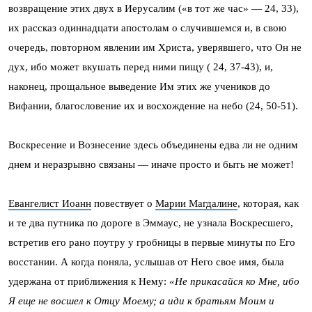
возвращение этих двух в Иерусалим («в тот же час» — 24, 33),
их рассказ одиннадцати апостолам о случившемся и, в свою
очередь, повторном явлении им Христа, уверявшего, что Он не
дух, ибо может вкушать перед ними пищу ( 24, 37-43), и,
наконец, прощальное выведение Им этих же учеников до
Вифании, благословение их и восхождение на небо (24, 50-51).
Воскресение и Вознесение здесь объединены едва ли не одним
днем и неразрывно связаны — иначе просто и быть не может!
Евангелист Иоанн
повествует о
Марии Магдалине
, которая, как
и те два путника по дороге в Эммаус, не узнала Воскресшего,
встретив его рано поутру у гробницы в первые минуты по Его
восстании. А когда поняла, услышав от Него свое имя, была
удержана от приближения к Нему:
«Не прикасайся ко Мне, ибо
Я еще не восшел к Отцу Моему; а иди к братьям Моим и