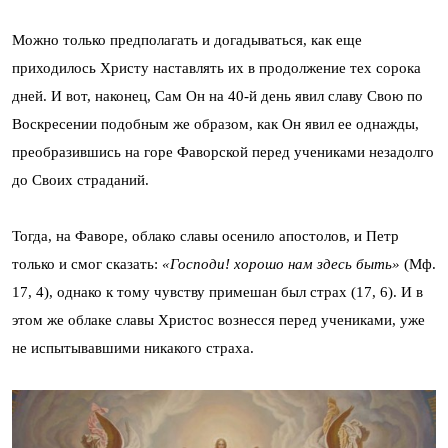
Можно только предполагать и догадываться, как еще
приходилось Христу наставлять их в продолжение тех сорока
дней. И вот, наконец, Сам Он на 40-й день явил славу Свою по
Воскресении подобным же образом, как Он явил ее однажды,
преобразившись на горе Фаворской перед учениками незадолго
до Своих страданий.
Тогда, на Фаворе, облако славы осенило апостолов, и Петр
только и смог сказать:
«Господи! хорошо нам здесь быть»
(Мф.
17, 4), однако к тому чувству примешан был страх (17, 6). И в
этом же облаке славы Христос вознесся перед учениками, уже
не испытывавшими никакого страха.