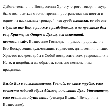
Действительно, по Воскресении Христу, строго говоря, некуда
было возноситься с точки зрения пространства: как поется в
одном из пасхальных тропарей,
«во гробе плотски, во аде же
с душею яко Бог, в раи же с разбойником, и на престоле был
еси, Христе, со Отцем и Духом, вся исполняяй,
неописанный»
. Вознесение Господне – прямое продолжение
Его Воскресения, кульминация, торжество, длящееся и поныне.
Христос воскрес, дабы с Собой воскресить всех уверовавших в
Него, и подобным же образом, согласно песнопениям
праздника,
Взыде Бог в воскликновении, Господь во гласе трубне, еже
вознести падший образ Адамов, и послати Духа Утешителя,
еже освятити души наша
(стихира Великой Вечерни на
Вознесение).