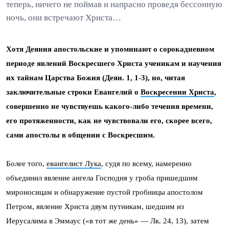
теперь, ничего не поймав и напрасно проведя бессонную
ночь, они встречают Христа…
Хотя Деяния апостольские и упоминают о сорокадневном
периоде явлений Воскресшего Христа ученикам и научения
их тайнам Царства Божия (Деян. 1, 1-3), но, читая
заключительные строки Евангелий о
Воскресении Христа
,
совершенно не чувствуешь какого-либо течения времени,
его протяженности, как не чувствовали его, скорее всего,
сами апостолы в общении с Воскресшим.
Более того,
евангелист Лука
, судя по всему, намеренно
объединил явление ангела Господня у гроба пришедшим
мироносицам и обнаружение пустой гробницы апостолом
Петром, явление Христа двум путникам, шедшим из
Иерусалима в Эммаус («в тот же день» — Лк. 24, 13), затем