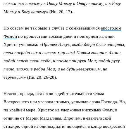
скажи им: восхожу к Отцу Моему и Отцу вашему, и к Богу
Моему и Богу вашему»
(Ин. 20, 17).
Но совсем не так было в случае с сомневавшимся
апостолом
Фомой
по прошествии восьми дней и повторном явлении
Христа ученикам:
«Пришел Иисус, когда двери были заперты,
стал посреди них и сказал: мир вам! Потом говорит Фоме:
подай перст твой сюда, и посмотри руки Мои; подай руку
твою, вложи в ребра Мои; и не будь неверующим, но
верующим»
(Ин. 20, 26-28).
Неясно, правда, осязал ли в действительности Фома
Воскресшего или уверовал только, услышав слова Господа. Но,
по крайней мере, Христос не удерживал нисколько Фому, в
отличие от Марии Магдалины. Впрочем, в евангельской
стихире, одной из одиннадцати, поющейся в конце воскресной