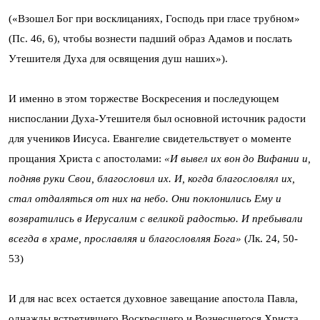
(«Взошел Бог при восклицаниях, Господь при гласе трубном»
(Пс. 46, 6), чтобы вознести падший образ Адамов и послать
Утешителя Духа для освящения душ наших»).
И именно в этом торжестве Воскресения и последующем
ниспослании Духа-Утешителя был основной источник радости
для учеников Иисуса. Евангелие свидетельствует о моменте
прощания Христа с апостолами:
«И вывел их вон до Вифании и,
подняв руки Свои, благословил их. И, когда благословлял их,
стал отдаляться от них на небо. Они поклонились Ему и
возвратились в Иерусалим с великой радостью. И пребывали
всегда в храме, прославляя и благословляя Бога»
(Лк. 24, 50-
53)
И для нас всех остается духовное завещание апостола Павла,
однажды встретившего Воскресшего и Вознесшегося Христа