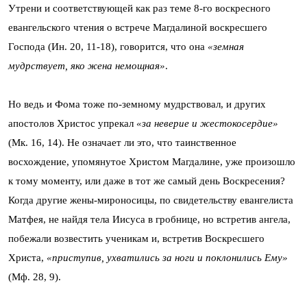
Утрени и соответствующей как раз теме 8-го воскресного
евангельского чтения о встрече Магдалиной воскресшего
Господа (Ин. 20, 11-18), говорится, что она
«земная
мудрствует, яко жена немощная»
.
Но ведь и Фома тоже по-земному мудрствовал, и других
апостолов Христос упрекал
«за неверие и жестокосердие»
(Мк. 16, 14). Не означает ли это, что таинственное
восхождение, упомянутое Христом Магдалине, уже произошло
к тому моменту, или даже в тот же самый день Воскресения?
Когда другие жены-мироносицы, по свидетельству евангелиста
Матфея, не найдя тела Иисуса в гробнице, но встретив ангела,
побежали возвестить ученикам и, встретив Воскресшего
Христа,
«приступив, ухватились за ноги и поклонились Ему»
(Мф. 28, 9).