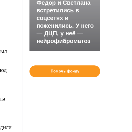
Федор и Светлана
встретились в
соцсетях и
поженились. У него
— ДЦП, у неё —
нейрофиброматоз
был
под
Помочь фонду
лпы
адили