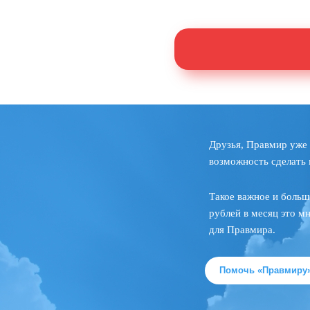
Друзья, Правмир уже 
возможность сделать 
Такое важное и больш
рублей в месяц это м
для Правмира.
Помочь «Правмиру