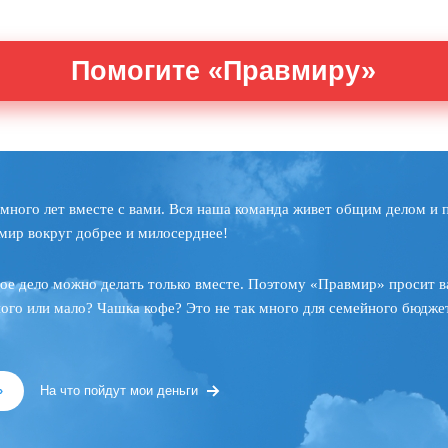
Помогите «Правмиру»
много лет вместе с вами. Вся наша команда живет общим делом и 
мир вокруг добрее и милосерднее!
ое дело можно делать только вместе. Поэтому «Правмир» просит в
ного или мало? Чашка кофе? Это не так много для семейного бюджет
»
На что пойдут мои деньги