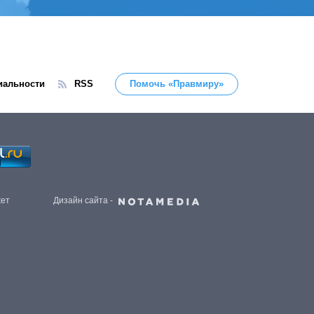
иальности
RSS
Помочь «Правмиру»
жет
Дизайн сайта -