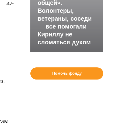
– из-
общей».
Волонтеры,
ветераны, соседи
— все помогали
Кириллу не
сломаться духом
Помочь фонду
и.
уже