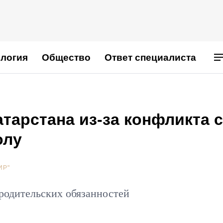
логия
Общество
Ответ специалиста
атарстана из-за конфликта с
олу
ИР"
 родительских обязанностей