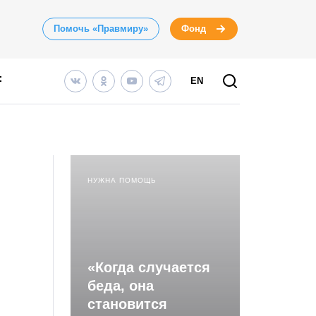
Помочь «Правмиру»
Фонд
EN
НУЖНА ПОМОЩЬ
«Когда случается
беда, она
становится