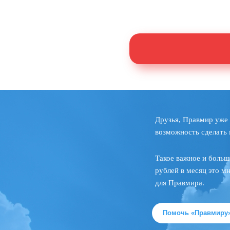
Друзья, Правмир уже 
возможность сделать 
Такое важное и больш
рублей в месяц это м
для Правмира.
Помочь «Правмиру