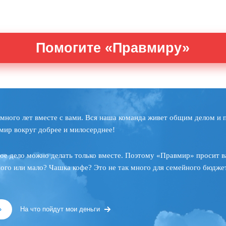
Помогите «Правмиру»
много лет вместе с вами. Вся наша команда живет общим делом и 
мир вокруг добрее и милосерднее!
ое дело можно делать только вместе. Поэтому «Правмир» просит в
ного или мало? Чашка кофе? Это не так много для семейного бюджет
»
На что пойдут мои деньги