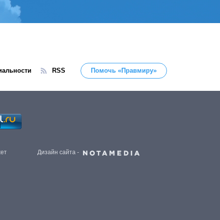
иальности
RSS
Помочь «Правмиру»
жет
Дизайн сайта -