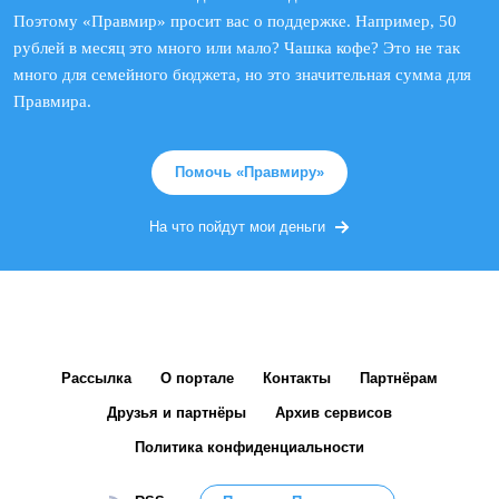
Поэтому «Правмир» просит вас о поддержке. Например, 50
рублей в месяц это много или мало? Чашка кофе? Это не так
много для семейного бюджета, но это значительная сумма для
Правмира.
Помочь «Правмиру»
На что пойдут мои деньги
Рассылка
О портале
Контакты
Партнёрам
Друзья и партнёры
Архив сервисов
Политика конфиденциальности