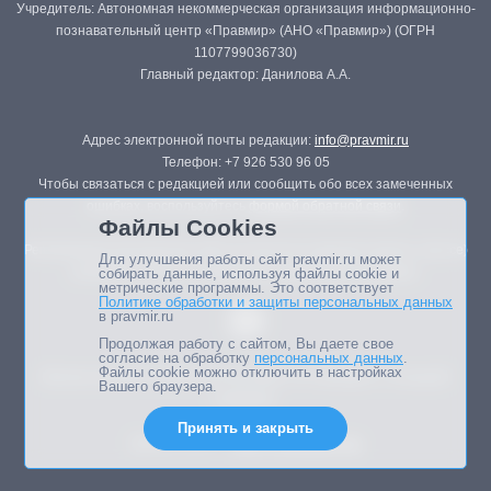
Учредитель: Автономная некоммерческая организация информационно-
познавательный центр «Правмир» (АНО «Правмир») (ОГРН
1107799036730)
Главный редактор: Данилова А.А.
Адрес электронной почты редакции:
info@pravmir.ru
Телефон: +7 926 530 96 05
Чтобы связаться с редакцией или сообщить обо всех замеченных
ошибках, воспользуйтесь
формой обратной связи
.
Файлы Cookies
Републикация материалов сайта в печатных изданиях (книгах, прессе)
Для улучшения работы сайт pravmir.ru может
возможна только с письменного разрешения редакции.
собирать данные, используя файлы cookie и
метрические программы. Это соответствует
Политике обработки и защиты персональных данных
в pravmir.ru
Продолжая работу с сайтом, Вы даете свое
согласие на обработку
персональных данных
.
Файлы cookie можно отключить в настройках
Мнение авторов статей портала может не совпадать с позицией
Вашего браузера.
редакции.
Принять и закрыть
Дизайн сайта -