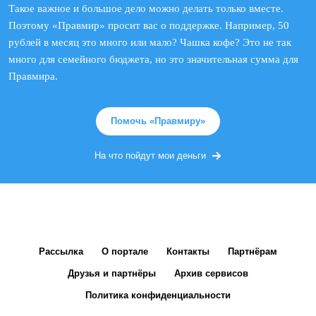
Такое важное и большое дело можно делать только вместе.
Поэтому «Правмир» просит вас о поддержке. Например, 50
рублей в месяц это много или мало? Чашка кофе? Это не так
много для семейного бюджета, но это значительная сумма для
Правмира.
Помочь «Правмиру»
На что пойдут мои деньги
Рассылка
О портале
Контакты
Партнёрам
Друзья и партнёры
Архив сервисов
Политика конфиденциальности