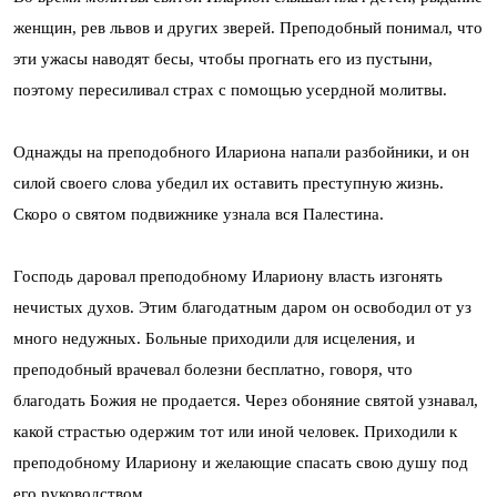
женщин, рев львов и других зверей. Преподобный понимал, что
эти ужасы наводят бесы, чтобы прогнать его из пустыни,
поэтому пересиливал страх с помощью усердной молитвы.
Однажды на преподобного Илариона напали разбойники, и он
силой своего слова убедил их оставить преступную жизнь.
Скоро о святом подвижнике узнала вся Палестина.
Господь даровал преподобному Илариону власть изгонять
нечистых духов. Этим благодатным даром он освободил от уз
много недужных. Больные приходили для исцеления, и
преподобный врачевал болезни бесплатно, говоря, что
благодать Божия не продается. Через обоняние святой узнавал,
какой страстью одержим тот или иной человек. Приходили к
преподобному Илариону и желающие спасать свою душу под
его руководством.