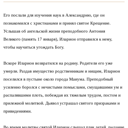
Его послали для изучения наук в Александрию, где он
познакомился с христианами и принял святое Крещение.
Услышав об ангельской жизни преподобного Антония
Великого (память 17 января), Иларион отправился к нему,
чтобы научиться угождать Богу.
Вскоре Иларион возвратился на родину. Родители его уже
умерли. Раздав имущество родственникам и нищим, Иларион
поселился в пустыне около города Маиума. Преподобный
усиленно боролся с нечистыми помыслами, смущавшими ум и
распалявшими плоть, побеждая их тяжелым трудом, постом и
прилежной молитвой. Дьявол устрашал святого призраками и
привидениями.
Во время молитвы святой Иларион слышал плач детей, рыдание