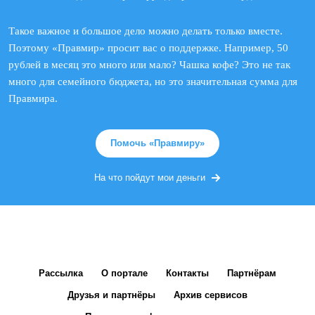
Такое важное и большое дело можно делать только вместе.
Поэтому «Правмир» просит вас о поддержке. Например, 50
рублей в месяц это много или мало? Чашка кофе? Это не так
много для семейного бюджета, но это значительная сумма для
Правмира.
Помочь «Правмиру»
На что пойдут мои деньги
Рассылка
О портале
Контакты
Партнёрам
Друзья и партнёры
Архив сервисов