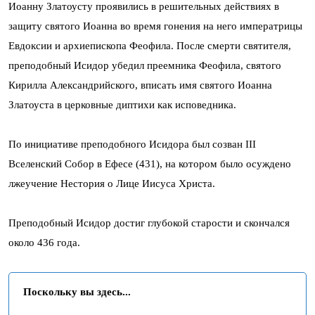
Иоанну Златоусту проявились в решительных действиях в
защиту святого Иоанна во время гонения на него императрицы
Евдоксии и архиепископа Феофила. После смерти святителя,
преподобный Исидор убедил преемника Феофила, святого
Кирилла Александрийского, вписать имя святого Иоанна
Златоуста в церковные диптихи как исповедника.
По инициативе преподобного Исидора был созван III
Вселенский Собор в Ефесе (431), на котором было осуждено
лжеучение Нестория о Лице Иисуса Христа.
Преподобный Исидор достиг глубокой старости и скончался
около 436 года.
Поскольку вы здесь...