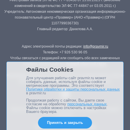
Реестровая запись ЭЛ № ФС 77 – 85438 от 13.06.2023 г. (внесение
изменений в свидетельство ЭЛ ФС 77-44847 от 03.05.2011 г.)
Учредитель: Автономная некоммерческая организация информационно-
познавательный центр «Правмир» (АНО «Правмир») (ОГРН
1107799036730)
Главный редактор: Данилова А.А.
Адрес электронной почты редакции:
info@pravmir.ru
Телефон: +7 926 530 96 05
Чтобы связаться с редакцией или сообщить обо всех замеченных
ошибках, воспользуйтесь
формой обратной связи
.
Файлы Cookies
Републикация материалов сайта в печатных изданиях (книгах, прессе)
Для улучшения работы сайт pravmir.ru может
возможна только с письменного разрешения редакции.
собирать данные, используя файлы cookie и
метрические программы. Это соответствует
Политике обработки и защиты персональных данных
в pravmir.ru
Продолжая работу с сайтом, Вы даете свое
согласие на обработку
персональных данных
.
Файлы cookie можно отключить в настройках
Мнение авторов статей портала может не совпадать с позицией
Вашего браузера.
редакции.
Принять и закрыть
Дизайн сайта -