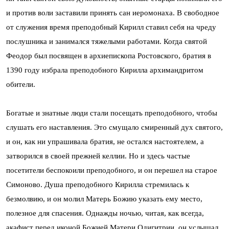
и против воли заставили принять сан иеромонаха. В свободное
от служения время преподобный Кирилл ставил себя на чреду
послушника и занимался тяжелыми работами. Когда святой
Феодор был посвящен в архиепископа Ростовского, братия в
1390 году избрала преподобного Кирилла архимандритом
обители.
Богатые и знатные люди стали посещать преподобного, чтобы
слушать его наставления. Это смущало смиренный дух святого,
и он, как ни упрашивала братия, не остался настоятелем, а
затворился в своей прежней келлии. Но и здесь частые
посетители беспокоили преподобного, и он перешел на старое
Симоново. Душа преподобного Кирилла стремилась к
безмолвию, и он молил Матерь Божию указать ему место,
полезное для спасения. Однажды ночью, читая, как всегда,
акафист перед иконой Божией Матери Одигитрии, он услышал