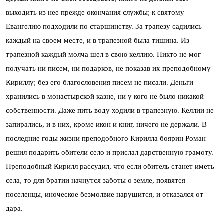
выходить из нее прежде окончания службы; к святому
Евангелию подходили по старшинству. За трапезу садились
каждый на своем месте, и в трапезной была тишина. Из
трапезной каждый молча шел в свою келлию. Никто не мог
получать ни писем, ни подарков, не показав их преподобному
Кириллу; без его благословения писем не писали. Деньги
хранились в монастырской казне, ни у кого не было никакой
собственности. Даже пить воду ходили в трапезную. Келлии не
запирались, и в них, кроме икон и книг, ничего не держали. В
последние годы жизни преподобного Кирилла боярин Роман
решил подарить обители село и прислал дарственную грамоту.
Преподобный Кирилл рассудил, что если обитель станет иметь
села, то для братии начнутся заботы о земле, появятся
поселенцы, иноческое безмолвие нарушится, и отказался от
дара.