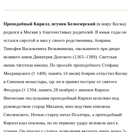
Преподобный Кирилл, игумен Белоезерский
(в миру Косма)
родился в Москве у благочестивых родителей. В юные годы он
остался сиротой и жил у своего родственника, боярина
Тимофея Васильевича Вельяминова, окольничего при дворе
великого князя Димитрия Донского (1363–1389). Светская
жизнь тяготила юношу. По просьбе преподобного Стефана
Махрищского († 1406; память 14 июля) боярин отпустил Косму
в Симонов монастырь, где он и принял постриг от святого
Феодора († 1394, память 28 ноября) с именем Кирилл.
Иноческие послушания преподобный Кирилл исполнял под
руководством старца Михаила, впоследствии епископа
Смоленского. Ночью старец читал Псалтирь, а преподобный
Кирилл клал поклоны, но по первому удару колокола шел к
утрени. Он просил у старца дозволения вкушать пищу через 2–