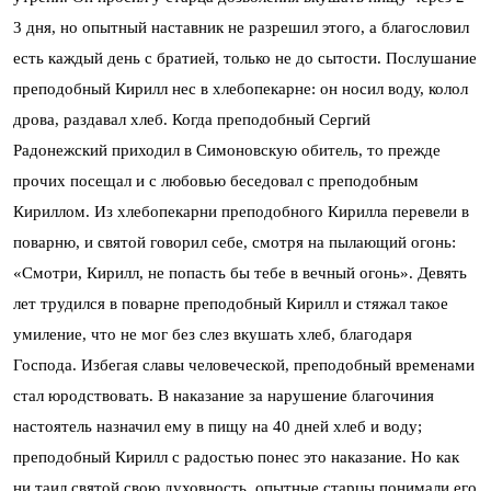
3 дня, но опытный наставник не разрешил этого, а благословил
есть каждый день с братией, только не до сытости. Послушание
преподобный Кирилл нес в хлебопекарне: он носил воду, колол
дрова, раздавал хлеб. Когда преподобный Сергий
Радонежский приходил в Симоновскую обитель, то прежде
прочих посещал и с любовью беседовал с преподобным
Кириллом. Из хлебопекарни преподобного Кирилла перевели в
поварню, и святой говорил себе, смотря на пылающий огонь:
«Смотри, Кирилл, не попасть бы тебе в вечный огонь». Девять
лет трудился в поварне преподобный Кирилл и стяжал такое
умиление, что не мог без слез вкушать хлеб, благодаря
Господа. Избегая славы человеческой, преподобный временами
стал юродствовать. В наказание за нарушение благочиния
настоятель назначил ему в пищу на 40 дней хлеб и воду;
преподобный Кирилл с радостью понес это наказание. Но как
ни таил святой свою духовность, опытные старцы понимали его