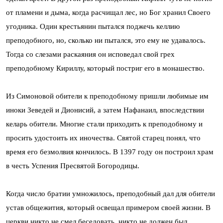
от пламени и дыма, когда расчищал лес, но Бог хранил Своего
угодника. Один крестьянин пытался поджечь келлию
преподобного, но, сколько ни пытался, это ему не удавалось.
Тогда со слезами раскаяния он исповедал свой грех
преподобному Кириллу, который постриг его в монашество.
Из Симоновой обители к преподобному пришли любимые им
иноки Зеведей и Дионисий, а затем Нафанаил, впоследствии
келарь обители. Многие стали приходить к преподобному и
просить удостоить их иночества. Святой старец понял, что
время его безмолвия кончилось. В 1397 году он построил храм
в честь Успения Пресвятой Богородицы.
Когда число братии умножилось, преподобный дал для обители
устав общежития, который освещал примером своей жизни. В
церкви никто не смел беседовать, никто не должен был