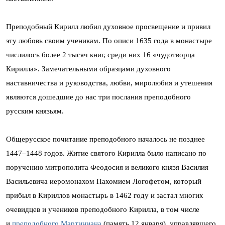
Преподобный Кирилл любил духовное просвещение и привил
эту любовь своим ученикам. По описи 1635 года в монастыре
числилось более 2 тысяч книг, среди них 16 «чудотворца
Кирилла». Замечательными образцами духовного
наставничества и руководства, любви, миролюбия и утешения
являются дошедшие до нас три послания преподобного
русским князьям.
Общерусское почитание преподобного началось не позднее
1447–1448 годов. Житие святого Кирилла было написано по
поручению митрополита Феодосия и великого князя Василия
Васильевича иеромонахом Пахомием Логофетом, который
прибыл в Кириллов монастырь в 1462 году и застал многих
очевидцев и учеников преподобного Кирилла, в том числе
и
преподобного Мартиниана
(память 12 января), управлявшего