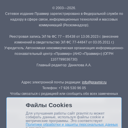
© 2003—2026.
Сетевое издание Правмир зарегистрировано в Федеральной службе по
надзору в сфере связи, информационных технологий и массовых
коммуникаций (Роскомнадзор).
Реестровая запись ЭЛ № ФС 77 – 85438 от 13.06.2023 г. (внесение
изменений в свидетельство ЭЛ ФС 77-44847 от 03.05.2011 г.)
Учредитель: Автономная некоммерческая организация информационно-
познавательный центр «Правмир» (АНО «Правмир») (ОГРН
1107799036730)
Главный редактор: Данилова А.А.
Адрес электронной почты редакции:
info@pravmir.ru
Телефон: +7 926 530 96 05
Чтобы связаться с редакцией или сообщить обо всех замеченных
ошибках, воспользуйтесь
формой обратной связи
.
Файлы Cookies
Републикация материалов сайта в печатных изданиях (книгах, прессе)
Для улучшения работы сайт pravmir.ru может
возможна только с письменного разрешения редакции.
собирать данные, используя файлы cookie и
метрические программы. Это соответствует
Политике обработки и защиты персональных данных