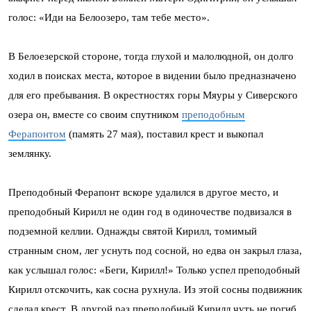
голос: «Иди на Белоозеро, там тебе место».
В Белоезерской стороне, тогда глухой и малолюдной, он долго
ходил в поисках места, которое в видении было предназначено
для его пребывания. В окрестностях горы Мяуры у Сиверского
озера он, вместе со своим спутником
преподобным
Ферапонтом
(память 27 мая), поставил крест и выкопал
землянку.
Преподобный Ферапонт вскоре удалился в другое место, и
преподобный Кирилл не один год в одиночестве подвизался в
подземной келлии. Однажды святой Кирилл, томимый
странным сном, лег уснуть под сосной, но едва он закрыл глаза,
как услышал голос: «Беги, Кирилл!» Только успел преподобный
Кирилл отскочить, как сосна рухнула. Из этой сосны подвижник
сделал крест. В другой раз преподобный Кирилл чуть не погиб