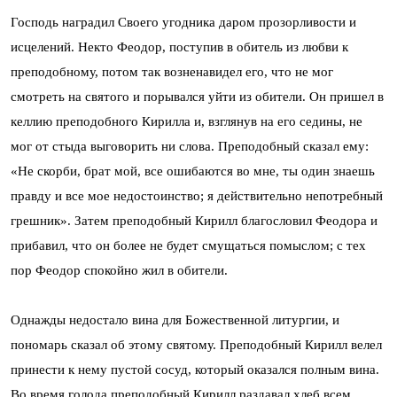
Господь наградил Своего угодника даром прозорливости и
исцелений. Некто Феодор, поступив в обитель из любви к
преподобному, потом так возненавидел его, что не мог
смотреть на святого и порывался уйти из обители. Он пришел в
келлию преподобного Кирилла и, взглянув на его седины, не
мог от стыда выговорить ни слова. Преподобный сказал ему:
«Не скорби, брат мой, все ошибаются во мне, ты один знаешь
правду и все мое недостоинство; я действительно непотребный
грешник». Затем преподобный Кирилл благословил Феодора и
прибавил, что он более не будет смущаться помыслом; с тех
пор Феодор спокойно жил в обители.
Однажды недостало вина для Божественной литургии, и
пономарь сказал об этому святому. Преподобный Кирилл велел
принести к нему пустой сосуд, который оказался полным вина.
Во время голода преподобный Кирилл раздавал хлеб всем