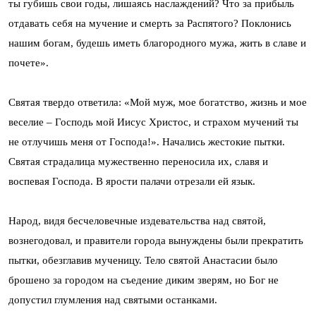
ты губишь свои годы, лишаясь наслаждений? Что за прибыль
отдавать себя на мучение и смерть за Распятого? Поклонись
нашим богам, будешь иметь благородного мужа, жить в славе и
почете».
Святая твердо ответила: «Мой муж, мое богатство, жизнь и мое
веселие – Господь мой Иисус Христос, и страхом мучений ты
не отлучишь меня от Господа!». Начались жестокие пытки.
Святая страдалица мужественно переносила их, славя и
воспевая Господа. В ярости палачи отрезали ей язык.
Народ, видя бесчеловечные издевательства над святой,
вознегодовал, и правители города вынуждены были прекратить
пытки, обезглавив мученицу. Тело святой Анастасии было
брошено за городом на съедение диким зверям, но Бог не
допустил глумления над святыми останками.