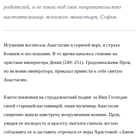
родителей, и ее взяла под свое покровительство
настоятельница женского монастыря, София.
Игумения воспитала Анастасию в горячей вере, в страхе
Божием и послушании. В то время началось гонение на
христиан императора Декия (249–251). Градоначальник Пров,
по велению императора, приказал привести к себе святую
Анастасию.
Благословленная на страдальческий подвиг за Имя Господне
своей старицей-наставницей, юная мученица Анастасия
смиренно вышла навстречу вооруженным воинам. Пров,
увидев ее молодость и красоту, пытался сначала лестью
соблазнить ее и заставить отречься от веры Христовой: «Зачем