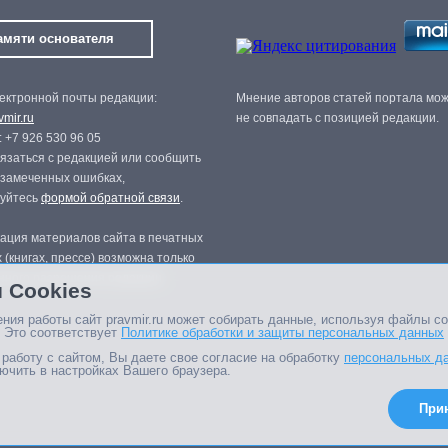
амяти основателя
ектронной почты редакции:
Мнение авторов статей портала мо
mir.ru
не совпадать с позицией редакции.
 +7 926 530 96 05
язаться с редакцией или сообщить
 замеченных ошибках,
зуйтесь
формой обратной связи
.
ация материалов сайта в печатных
 (книгах, прессе) возможна только
нного разрешения редакции.
 Cookies
ния работы сайт pravmir.ru может собирать данные, используя файлы co
 Это соответствует
Политике обработки и защиты персональных данных
работу с сайтом, Вы даете свое согласие на обработку
персональных д
ючить в настройках Вашего браузера.
При