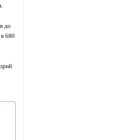
и.
я до
 в 680
горий