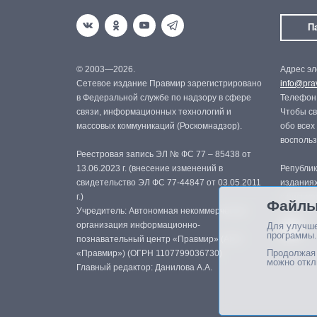
П
© 2003—2026.
Адрес эл
Сетевое издание Правмир зарегистрировано
info@prav
в Федеральной службе по надзору в сфере
Телефон:
связи, информационных технологий и
Чтобы св
массовых коммуникаций (Роскомнадзор).
обо всех
восполь
Реестровая запись ЭЛ № ФС 77 – 85438 от
13.06.2023 г. (внесение изменений в
Републик
свидетельство ЭЛ ФС 77-44847 от 03.05.2011
изданиях
г.)
с письме
Файлы
Учредитель: Автономная некоммерческая
организация информационно-
Для улучше
программы.
познавательный центр «Правмир» (АНО
Продолжая 
«Правмир») (ОГРН 1107799036730)
можно откл
Главный редактор: Данилова А.А.