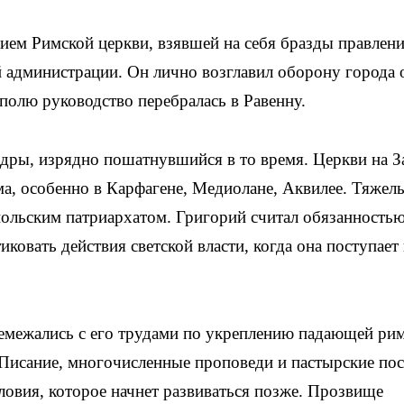
ем Римской церкви, взявшей на себя бразды правлени
й администрации. Он лично возглавил оборону города 
полю руководство перебралась в Равенну.
едры, изрядно пошатнувшийся в то время. Церкви на З
ма, особенно в Карфагене, Медиолане, Аквилее. Тяже
ольским патриархатом. Григорий считал обязанность
ковать действия светской власти, когда она поступает 
емежались с его трудами по укреплению падающей ри
 Писание, многочисленные проповеди и пастырские по
ловия, которое начнет развиваться позже. Прозвище