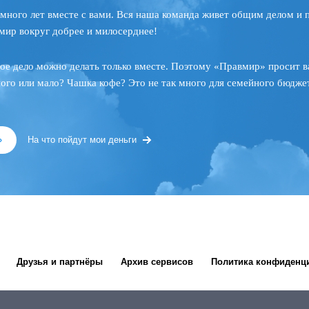
много лет вместе с вами. Вся наша команда живет общим делом и 
мир вокруг добрее и милосерднее!
ое дело можно делать только вместе. Поэтому «Правмир» просит в
ного или мало? Чашка кофе? Это не так много для семейного бюджет
»
На что пойдут мои деньги
Друзья и партнёры
Архив сервисов
Политика конфиденц