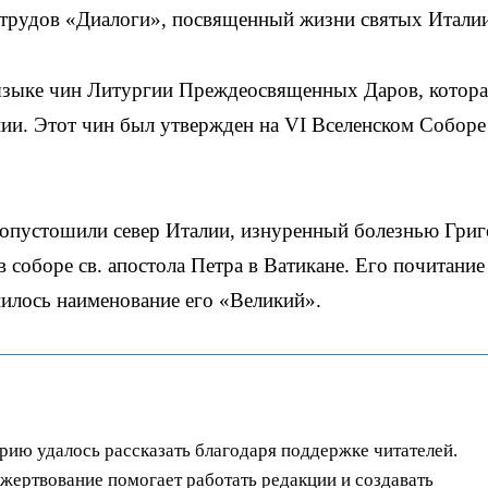
х трудов «Диалоги», посвященный жизни святых Итали
 языке чин Литургии Преждеосвященных Даров, котора
нии. Этот чин был утвержден на VI Вселенском Соборе
опустошили север Италии, изнуренный болезнью Гри
 соборе св. апостола Петра в Ватикане. Его почитание
пилось наименование его «Великий».
орию удалось рассказать благодаря поддержке читателей.
ертвование помогает работать редакции и создавать