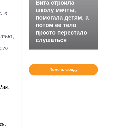
Вита строила
школу мечты,
. в
помогала детям, а
потом ее тело
просто перестало
стью,
слушаться
ого
Помочь фонду
 Рим
сь.