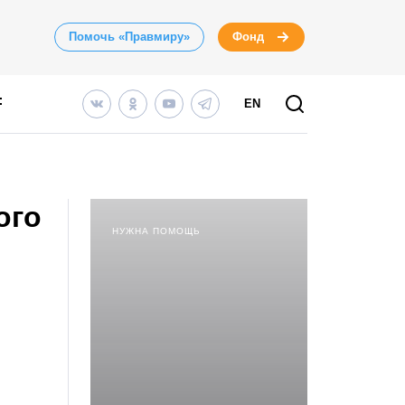
Помочь «Правмиру»
Фонд
EN
ого
НУЖНА ПОМОЩЬ