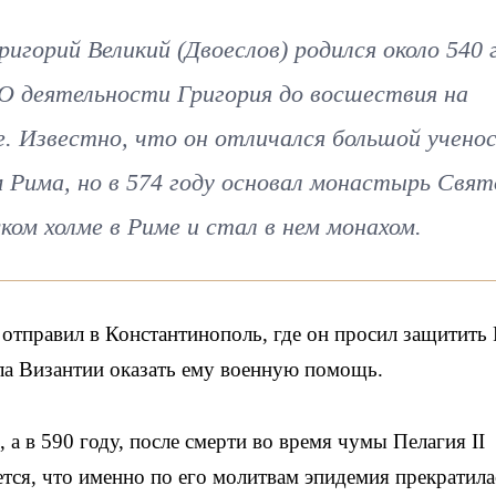
орий Великий (Двоеслов) родился около 540 г
 О деятельности Григория до восшествия на
е. Известно, что он отличался большой учено
 Рима, но в 574 году основал монастырь Свят
ском холме в Риме и стал в нем монахом.
 отправил в Константинополь, где он просил защитить
ала Византии оказать ему военную помощь.
 а в 590 году, после смерти во время чумы Пелагия II
тся, что именно по его молитвам эпидемия прекратила