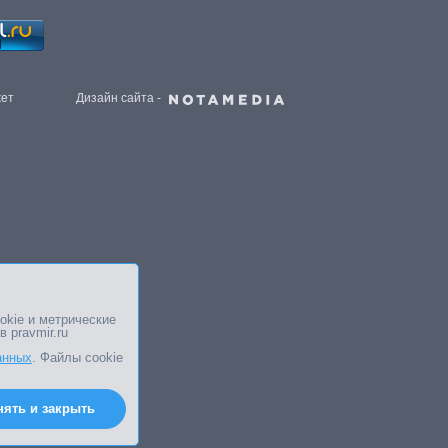
жет
Дизайн сайта -
okie и метрические
в pravmir.ru
анных
. Файлы cookie
нять и закрыть