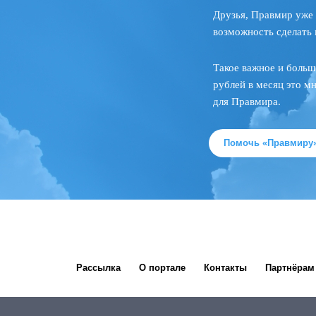
Друзья, Правмир уже 
возможность сделать 
Такое важное и больш
рублей в месяц это м
для Правмира.
Помочь «Правмиру
Рассылка
О портале
Контакты
Партнёрам