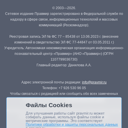
© 2003—2026.
Сетевое издание Правмир зарегистрировано в Федеральной службе по
надзору в сфере связи, информационных технологий и массовых
коммуникаций (Роскомнадзор).
Реестровая запись ЭЛ № ФС 77 – 85438 от 13.06.2023 г. (внесение
изменений в свидетельство ЭЛ ФС 77-44847 от 03.05.2011 г.)
Учредитель: Автономная некоммерческая организация информационно-
познавательный центр «Правмир» (АНО «Правмир») (ОГРН
1107799036730)
Главный редактор: Данилова А.А.
Адрес электронной почты редакции:
info@pravmir.ru
Телефон: +7 926 530 96 05
Чтобы связаться с редакцией или сообщить обо всех замеченных
ошибках, воспользуйтесь
формой обратной связи
.
Файлы Cookies
Републикация материалов сайта в печатных изданиях (книгах, прессе)
Для улучшения работы сайт pravmir.ru может
возможна только с письменного разрешения редакции.
собирать данные, используя файлы cookie и
метрические программы. Это соответствует
Политике обработки и защиты персональных данных