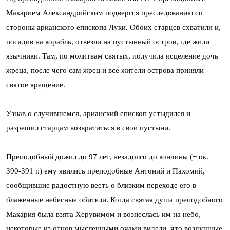
Макарием Александрийским подвергся преследованию со
стороны арианского епископа Луки. Обоих старцев схватили и,
посадив на корабль, отвезли на пустынный остров, где жили
язычники. Там, по молитвам святых, получила исцеление дочь
жреца, после чего сам жрец и все жители острова приняли
святое крещение.
Узнав о случившемся, арианский епископ устыдился и
разрешил старцам возвратиться в свои пустыни.
Преподобный дожил до 97 лет, незадолго до кончины (+ ок.
390-391 г.) ему явились преподобные Антоний и Пахомий,
сообщившие радостную весть о близким переходе его в
блаженные небесные обители. Когда святая душа преподобного
Макария была взята Херувимом и вознеслась им на небо,
некоторые из отцов мысленными очами видели, что воздушные