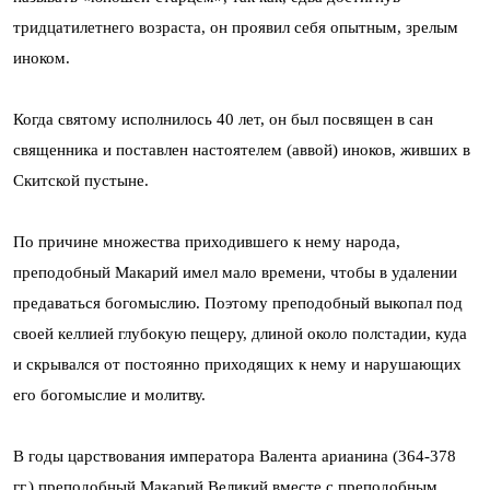
тридцатилетнего возраста, он проявил себя опытным, зрелым
иноком.
Когда святому исполнилось 40 лет, он был посвящен в сан
священника и поставлен настоятелем (аввой) иноков, живших в
Скитской пустыне.
По причине множества приходившего к нему народа,
преподобный Макарий имел мало времени, чтобы в удалении
предаваться богомыслию. Поэтому преподобный выкопал под
своей келлией глубокую пещеру, длиной около полстадии, куда
и скрывался от постоянно приходящих к нему и нарушающих
его богомыслие и молитву.
В годы царствования императора Валента арианина (364-378
гг.) преподобный Макарий Великий вместе с преподобным