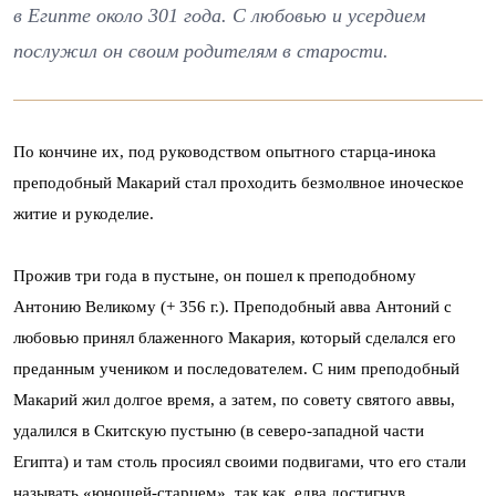
в Египте около 301 года. С любовью и усердием
послужил он своим родителям в старости.
По кончине их, под руководством опытного старца-инока
преподобный Макарий стал проходить безмолвное иноческое
житие и рукоделие.
Прожив три года в пустыне, он пошел к преподобному
Антонию Великому (+ 356 г.). Преподобный авва Антоний с
любовью принял блаженного Макария, который сделался его
преданным учеником и последователем. С ним преподобный
Макарий жил долгое время, а затем, по совету святого аввы,
удалился в Скитскую пустыню (в северо-западной части
Египта) и там столь просиял своими подвигами, что его стали
называть «юношей-старцем», так как, едва достигнув