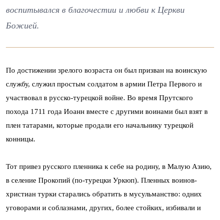
воспитывался в благочестии и любви к Церкви
Божией.
По достижении зрелого возраста он был призван на воинскую
службу, служил простым солдатом в армии Петра Первого и
участвовал в русско-турецкой войне. Во время Прутского
похода 1711 года Иоанн вместе с другими воинами был взят в
плен татарами, которые продали его начальнику турецкой
конницы.
Тот привез русского пленника к себе на родину, в Малую Азию,
в селение Прокопий (по-турецки Уркюп). Пленных воинов-
христиан турки старались обратить в мусульманство: одних
уговорами и соблазнами, других, более стойких, избивали и