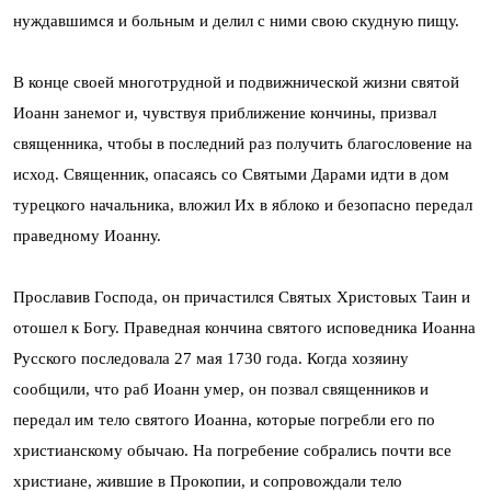
нуждавшимся и больным и делил с ними свою скудную пищу.
В конце своей многотрудной и подвижнической жизни святой
Иоанн занемог и, чувствуя приближение кончины, призвал
священника, чтобы в последний раз получить благословение на
исход. Священник, опасаясь со Святыми Дарами идти в дом
турецкого начальника, вложил Их в яблоко и безопасно передал
праведному Иоанну.
Прославив Господа, он причастился Святых Христовых Таин и
отошел к Богу. Праведная кончина святого исповедника Иоанна
Русского последовала 27 мая 1730 года. Когда хозяину
сообщили, что раб Иоанн умер, он позвал священников и
передал им тело святого Иоанна, которые погребли его по
христианскому обычаю. На погребение собрались почти все
христиане, жившие в Прокопии, и сопровождали тело