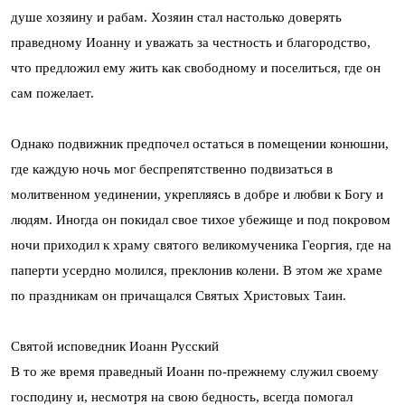
душе хозяину и рабам. Хозяин стал настолько доверять
праведному Иоанну и уважать за честность и благородство,
что предложил ему жить как свободному и поселиться, где он
сам пожелает.
Однако подвижник предпочел остаться в помещении конюшни,
где каждую ночь мог беспрепятственно подвизаться в
молитвенном уединении, укрепляясь в добре и любви к Богу и
людям. Иногда он покидал свое тихое убежище и под покровом
ночи приходил к храму святого великомученика Георгия, где на
паперти усердно молился, преклонив колени. В этом же храме
по праздникам он причащался Святых Христовых Таин.
Святой исповедник Иоанн Русский
В то же время праведный Иоанн по-прежнему служил своему
господину и, несмотря на свою бедность, всегда помогал