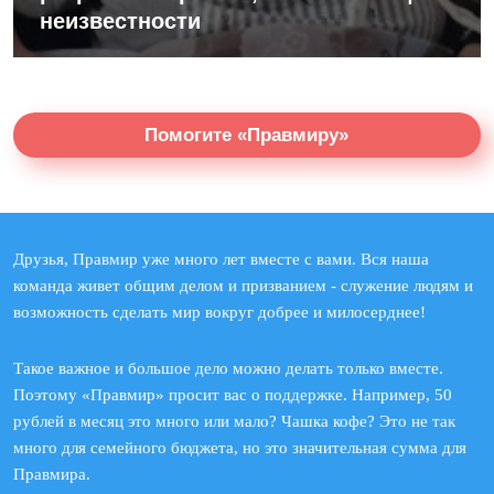
неизвестности
Помогите «Правмиру»
Друзья, Правмир уже много лет вместе с вами. Вся наша
команда живет общим делом и призванием - служение людям и
возможность сделать мир вокруг добрее и милосерднее!
Такое важное и большое дело можно делать только вместе.
Поэтому «Правмир» просит вас о поддержке. Например, 50
рублей в месяц это много или мало? Чашка кофе? Это не так
много для семейного бюджета, но это значительная сумма для
Правмира.