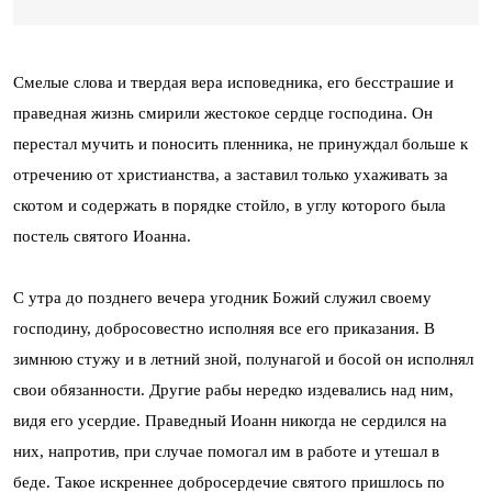
Смелые слова и твердая вера исповедника, его бесстрашие и
праведная жизнь смирили жестокое сердце господина. Он
перестал мучить и поносить пленника, не принуждал больше к
отречению от христианства, а заставил только ухаживать за
скотом и содержать в порядке стойло, в углу которого была
постель святого Иоанна.
С утра до позднего вечера угодник Божий служил своему
господину, добросовестно исполняя все его приказания. В
зимнюю стужу и в летний зной, полунагой и босой он исполнял
свои обязанности. Другие рабы нередко издевались над ним,
видя его усердие. Праведный Иоанн никогда не сердился на
них, напротив, при случае помогал им в работе и утешал в
беде. Такое искреннее добросердечие святого пришлось по