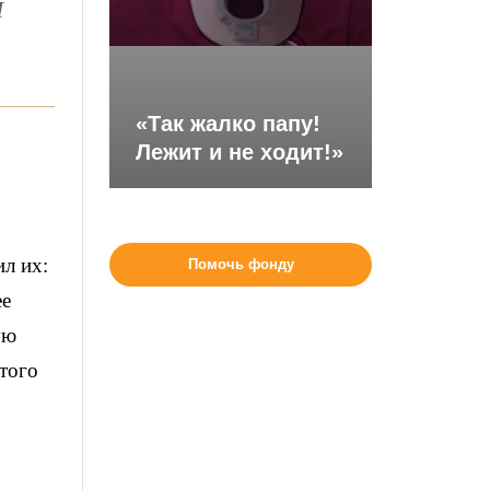
I
«Так жалко папу!
Лежит и не ходит!»
ил их:
Помочь фонду
ее
ую
этого