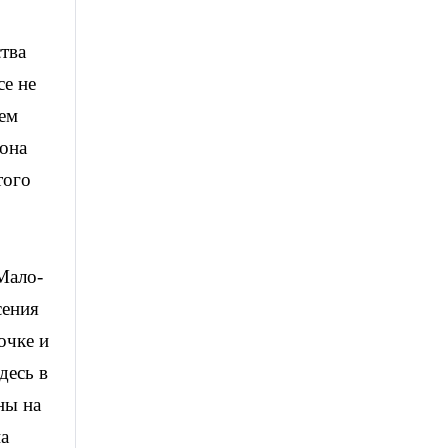
тва
се не
еем
 она
того
Мало-
сения
очке и
десь в
ны на
на