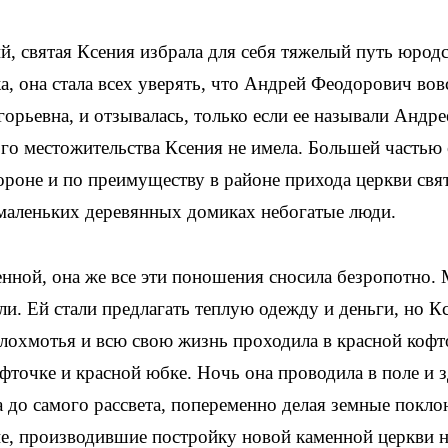
, святая Ксения избрала для себя тяжелый путь юродс
, она стала всех уверять, что Андрей Феодорович вов
горьевна, и отзывалась, только если ее называли Андр
го местожительства Ксения не имела. Большей частью
ороне и по преимуществу в районе прихода церкви свя
 маленьких деревянных домиках небогатые люди.
ной, она же все эти поношения сносила безропотно. 
и. Ей стали предлагать теплую одежду и деньги, но К
и лохмотья и всю свою жизнь проходила в красной кофт
точке и красной юбке. Ночь она проводила в поле и з
 до самого рассвета, попеременно делая земные покло
ие, производившие постройку новой каменной церкви 