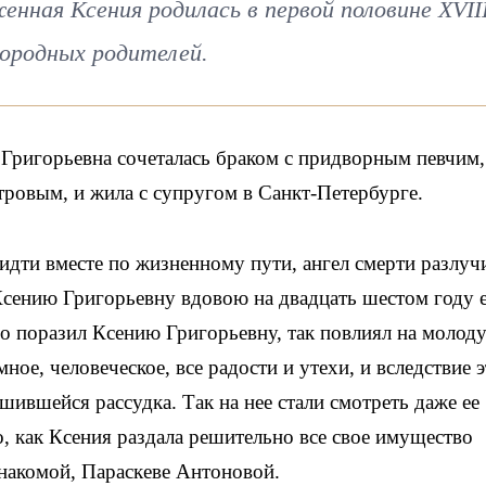
нная Ксения родилась в первой половине XVII
городных родителей.
Григорьевна сочеталась браком с придворным певчим,
овым, и жила с супругом в Санкт-Петербурге.
идти вместе по жизненному пути, ангел смерти разлуч
Ксению Григорьевну вдовою на двадцать шестом году 
о поразил Ксению Григорьевну, так повлиял на молод
мное, человеческое, все радости и утехи, и вследствие 
ившейся рассудка. Так на нее стали смотреть даже ее
о, как Ксения раздала решительно все свое имущество
накомой, Параскеве Антоновой.