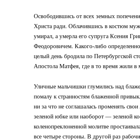
Освободившись от всех земных попечений
Христа ради. Облачившись в костюм мужа
умирал, а умерла его супруга Ксения Гри
Феодоровичем. Какого-либо определенно
целый день бродила по Петербургской ст
Апостола Матфея, где в то время жили в
Уличные мальчишки глумились над блажен
помалу к странностям блаженной привыкл
ни за что не соглашалась променять сво
зеленой юбке или наоборот — зеленой коф
коленопреклоненной молитве простаивала
все четыре стороны. В другой раз рабоч