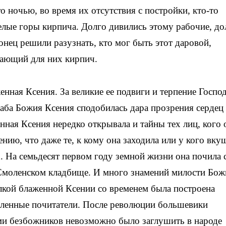
о ночью, во время их отсутствия с постройки, кто-то
целые горы кирпича. Долго дивились этому рабочие, до
онец решили разузнать, кто мог быть этот даровой,
кающий для них кирпич.
енная Ксения. За великие ее подвиги и терпение Госпо
аба Божия Ксения сподобилась дара прозрения сердец
нная Ксения нередко открывала и тайны тех лиц, кого 
нию, что даже те, к кому она заходила или у кого вку
. На семьдесят первом году земной жизни она почила 
 Смоленском кладбище. И много знамений милости Бож
илкой блаженной Ксении со временем была построена
исленные почитатели. После революции большевики
ми безбожников невозможно было заглушить в народе