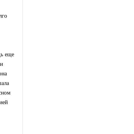
лго
дь еще
 и
она
шала
сном
ией