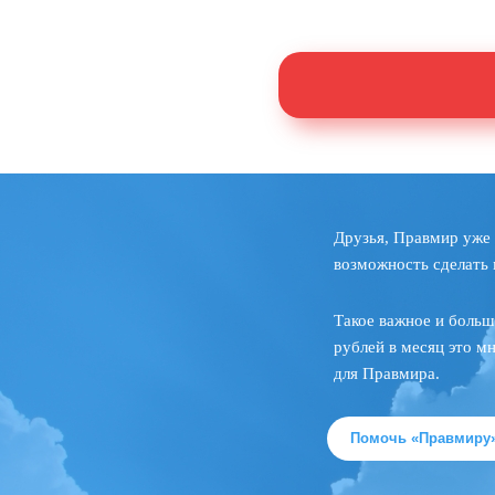
Друзья, Правмир уже 
возможность сделать 
Такое важное и больш
рублей в месяц это м
для Правмира.
Помочь «Правмиру