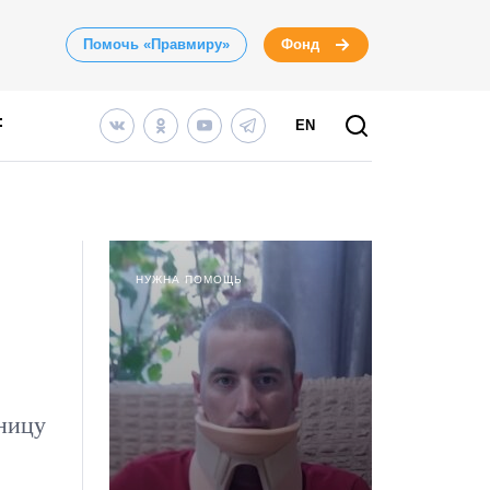
Помочь «Правмиру»
Фонд
EN
НУЖНА ПОМОЩЬ
нницу