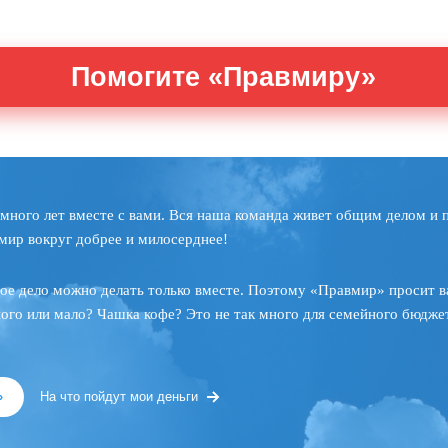
Помогите «Правмиру»
много лет вместе с вами. Вся наша команда живет общим делом и 
мир вокруг добрее и милосерднее!
ое дело можно делать только вместе. Поэтому «Правмир» просит в
ного или мало? Чашка кофе? Это не так много для семейного бюджет
»
На что пойдут мои деньги