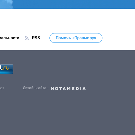
иальности
RSS
Помочь «Правмиру»
жет
Дизайн сайта -