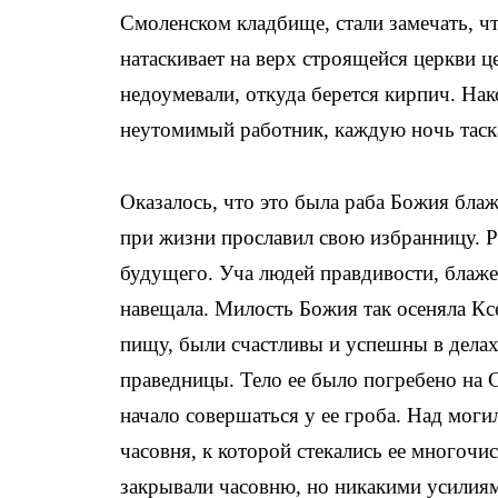
Смоленском кладбище, стали замечать, чт
натаскивает на верх строящейся церкви 
недоумевали, откуда берется кирпич. Нак
неутомимый работник, каждую ночь тас
Оказалось, что это была раба Божия блаж
при жизни прославил свою избранницу. Р
будущего. Уча людей правдивости, блаже
навещала. Милость Божия так осеняла Ксе
пищу, были счастливы и успешны в делах
праведницы. Тело ее было погребено на
начало совершаться у ее гроба. Над мог
часовня, к которой стекались ее многоч
закрывали часовню, но никакими усилия