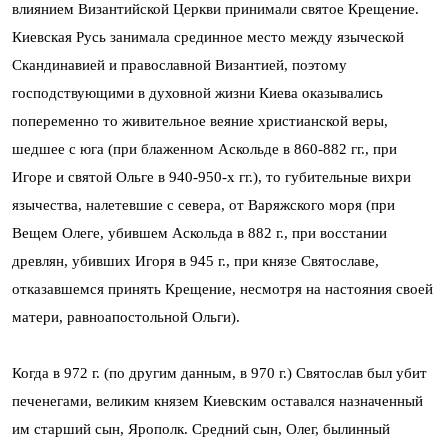
влиянием Византийской Церкви принимали святое Крещение.
Киевская Русь занимала срединное место между языческой
Скандинавией и православной Византией, поэтому
господствующими в духовной жизни Киева оказывались
попеременно то живительное веяние христианской веры,
шедшее с юга (при блаженном Аскольде в 860-882 гг., при
Игоре и святой Ольге в 940-950-х гг.), то губительные вихри
язычества, налетевшие с севера, от Варяжского моря (при
Вещем Олеге, убившем Аскольда в 882 г., при восстании
древлян, убивших Игоря в 945 г., при князе Святославе,
отказавшемся принять Крещение, несмотря на настояния своей
матери, равноапостольной Ольги).
Когда в 972 г. (по другим данным, в 970 г.) Святослав был убит
печенегами, великим князем Киевским оставался назначенный
им старший сын, Ярополк. Средний сын, Олег, былинный