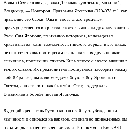
Вольга Святославич, держал Древлянскую землю, младший,
Владимир, — Новгород. Правление Ярополка (970-978 гг.), как
правление его бабки, Ольги, вновь стало временем
преимущественного христианского влияния на духовную жизнь
Руси. Сам Ярополк, по мнению историков, исповедовал
христианство, хотя, возможно, латинского обряда, и это никак
не соответствовало интересам скандинавских дружинников —
язычников, привыкших считать Киев оплотом своего влияния в
землях славян. Их предводители постарались поссорить между
собой братьев, вызвали междоусобную войну Ярополка с
Олегом, а после того, как был убит Олег, поддержали
Владимира в борьбе против Ярополка.
Будущий креститель Руси начинал свой путь убежденным
язычником и опирался на варягов, специально приведенных им
из-за моря, в качестве военной силы. Его поход на Киев 978