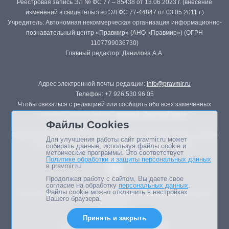
Реестровая запись ЭЛ № ФС 77 – 85438 от 13.06.2023 г. (внесение
изменений в свидетельство ЭЛ ФС 77-44847 от 03.05.2011 г.)
Учредитель: Автономная некоммерческая организация информационно-
познавательный центр «Правмир» (АНО «Правмир») (ОГРН
1107799036730)
Главный редактор: Данилова А.А.
Адрес электронной почты редакции:
info@pravmir.ru
Телефон: +7 926 530 96 05
Чтобы связаться с редакцией или сообщить обо всех замеченных
ошибках, воспользуйтесь
формой обратной связи
.
Файлы Cookies
Републикация материалов сайта в печатных изданиях (книгах, прессе)
Для улучшения работы сайт pravmir.ru может
возможна только с письменного разрешения редакции.
собирать данные, используя файлы cookie и
метрические программы. Это соответствует
Политике обработки и защиты персональных данных
в pravmir.ru
Продолжая работу с сайтом, Вы даете свое
согласие на обработку
персональных данных
.
Файлы cookie можно отключить в настройках
Мнение авторов статей портала может не совпадать с позицией
Вашего браузера.
редакции.
Принять и закрыть
Дизайн сайта -