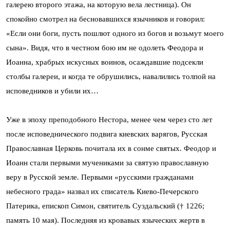
галерею второго этажа, на которую вела лестница). Он
спокойно смотрел на бесновавшихся язычников и говорил:
«Если они боги, пусть пошлют одного из богов и возьмут моего
сына». Видя, что в честном бою им не одолеть Феодора и
Иоанна, храбрых искусных воинов, осаждавшие подсекли
столбы галереи, и когда те обрушились, навалились толпой на
исповедников и убили их…
Уже в эпоху преподобного Нестора, менее чем через сто лет
после исповеднического подвига киевских варягов, Русская
Православная Церковь почитала их в сонме святых. Феодор и
Иоанн стали первыми мучениками за святую православную
веру в Русской земле. Первыми «русскими гражданами
небесного града» назвал их списатель Киево-Печерского
Патерика, епископ Симон, святитель Суздальский († 1226;
память 10 мая). Последняя из кровавых языческих жертв в