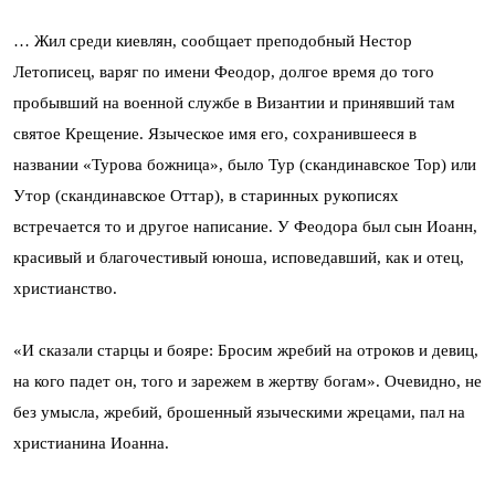
… Жил среди киевлян, сообщает преподобный Нестор
Летописец, варяг по имени Феодор, долгое время до того
пробывший на военной службе в Византии и принявший там
святое Крещение. Языческое имя его, сохранившееся в
названии «Турова божница», было Тур (скандинавское Тор) или
Утор (скандинавское Оттар), в старинных рукописях
встречается то и другое написание. У Феодора был сын Иоанн,
красивый и благочестивый юноша, исповедавший, как и отец,
христианство.
«И сказали старцы и бояре: Бросим жребий на отроков и девиц,
на кого падет он, того и зарежем в жертву богам». Очевидно, не
без умысла, жребий, брошенный языческими жрецами, пал на
христианина Иоанна.