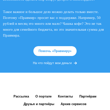
Такое важное и большое дело можно делать только вместе.
Поэтому «Правмир» просит вас о поддержке. Например, 50
рублей в месяц это много или мало? Чашка кофе? Это не так
много для семейного бюджета, но это значительная сумма для
Правмира.
Помочь «Правмиру»
На что пойдут мои деньги
Рассылка
О портале
Контакты
Партнёрам
Друзья и партнёры
Архив сервисов