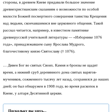
стороны, в древнем Киеве придавали большое значение
древнехристианским сказаниям о возможности по особой
милости Божией посмертного совершения таинства Крещения
над людьми, скончавшимися вне церковного общения. Такой
рассказ читается, например, в известном памятнике
древнерусской учительной литературы — «Изборнике 1076
года», принадлежавшем сыну Ярослава Мудрого,
благочестивому князю Святославу († 1076).
… Дивен Бог во святых Своих. Камня и бронзы не щадит
время, а нижний сруб деревянного дома святых варягов-
мучеников, сожженного тысячу лет назад, сохранился до наших
дней; он был обнаружен в 1908 году, во время раскопок в
Киеве, у алтаря Десятинной церкви.
Поскольку вы здесь...