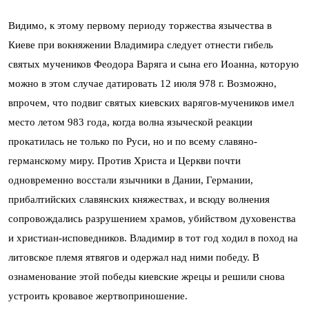
Видимо, к этому первому периоду торжества язычества в
Киеве при вокняжении Владимира следует отнести гибель
святых мучеников Феодора Варяга и сына его Иоанна, которую
можно в этом случае датировать 12 июля 978 г. Возможно,
впрочем, что подвиг святых киевских варягов-мучеников имел
место летом 983 года, когда волна языческой реакции
прокатилась не только по Руси, но и по всему славяно-
германскому миру. Против Христа и Церкви почти
одновременно восстали язычники в Дании, Германии,
прибалтийских славянских княжествах, и всюду волнения
сопровождались разрушением храмов, убийством духовенства
и христиан-исповедников. Владимир в тот год ходил в поход на
литовское племя ятвягов и одержал над ними победу. В
ознаменование этой победы киевские жрецы и решили снова
устроить кровавое жертвоприношение.