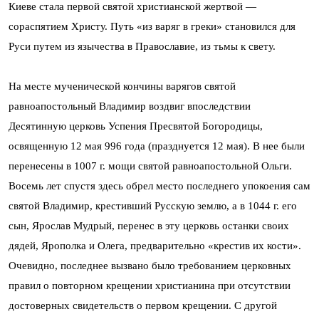
Киеве стала первой святой христианской жертвой —
сораспятием Христу. Путь «из варяг в греки» становился для
Руси путем из язычества в Православие, из тьмы к свету.
На месте мученической кончины варягов святой
равноапостольный Владимир воздвиг впоследствии
Десятинную церковь Успения Пресвятой Богородицы,
освященную 12 мая 996 года (празднуется 12 мая). В нее были
перенесены в 1007 г. мощи святой равноапостольной Ольги.
Восемь лет спустя здесь обрел место последнего упокоения сам
святой Владимир, крестивший Русскую землю, а в 1044 г. его
сын, Ярослав Мудрый, перенес в эту церковь останки своих
дядей, Ярополка и Олега, предварительно «крестив их кости».
Очевидно, последнее вызвано было требованием церковных
правил о повторном крещении христианина при отсутствии
достоверных свидетельств о первом крещении. С другой