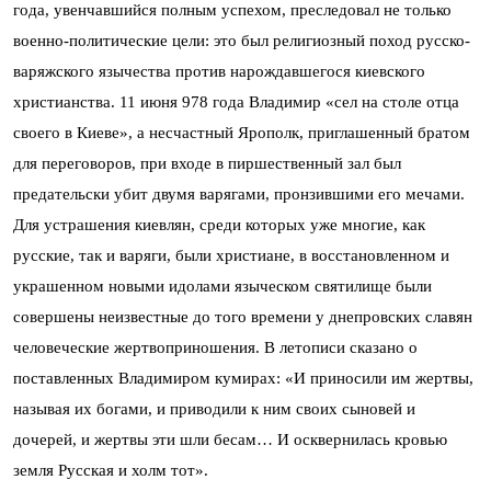
года, увенчавшийся полным успехом, преследовал не только
военно-политические цели: это был религиозный поход русско-
варяжского язычества против нарождавшегося киевского
христианства. 11 июня 978 года Владимир «сел на столе отца
своего в Киеве», а несчастный Ярополк, приглашенный братом
для переговоров, при входе в пиршественный зал был
предательски убит двумя варягами, пронзившими его мечами.
Для устрашения киевлян, среди которых уже многие, как
русские, так и варяги, были христиане, в восстановленном и
украшенном новыми идолами языческом святилище были
совершены неизвестные до того времени у днепровских славян
человеческие жертвоприношения. В летописи сказано о
поставленных Владимиром кумирах: «И приносили им жертвы,
называя их богами, и приводили к ним своих сыновей и
дочерей, и жертвы эти шли бесам… И осквернилась кровью
земля Русская и холм тот».