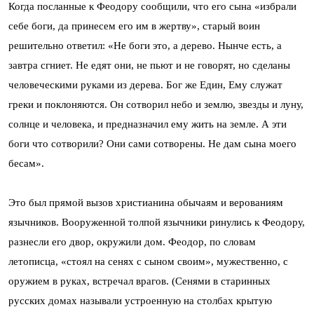
Когда посланные к Феодору сообщили, что его сына «избрали
себе боги, да принесем его им в жертву», старый воин
решительно ответил: «Не боги это, а дерево. Нынче есть, а
завтра сгниет. Не едят они, не пьют и не говорят, но сделаны
человеческими руками из дерева. Бог же Един, Ему служат
греки и поклоняются. Он сотворил небо и землю, звезды и луну,
солнце и человека, и предназначил ему жить на земле. А эти
боги что сотворили? Они сами сотворены. Не дам сына моего
бесам».
Это был прямой вызов христианина обычаям и верованиям
язычников. Вооруженной толпой язычники ринулись к Феодору,
разнесли его двор, окружили дом. Феодор, по словам
летописца, «стоял на сенях с сыном своим», мужественно, с
оружием в руках, встречал врагов. (Сенями в старинных
русских домах называли устроенную на столбах крытую