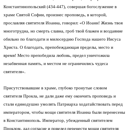
Константинопольский (434-447), совершая богослужение в
храме Святой Софии, произнес проповедь, в которой,
прославляя святителя Иоанна, говорил: «О Иоанн! Жизнь твоя
многотрудна, но смерть славна, гроб твой блажен и воздаяние
обильно по благодати и милосердию Господа нашего Иисуса
Христа. О благодать, препобеждающая пределы, место и
время! Место препобедила любовь, предел уничтожила
незабвенная память, и местом не ограничились чудеса
святителя».
Присутствовавшие в храме, глубоко тронутые словом
святителя Прокла, не дали даже ему окончить проповедь и
стали единодушно умолять Патриарха ходатайствовать перед
императором, чтобы мощи святителя Иоанна были перенесены
в Константинополь. Император, убежденный святителем
Проклом, дал согласие и повелел перенести мощи святителя