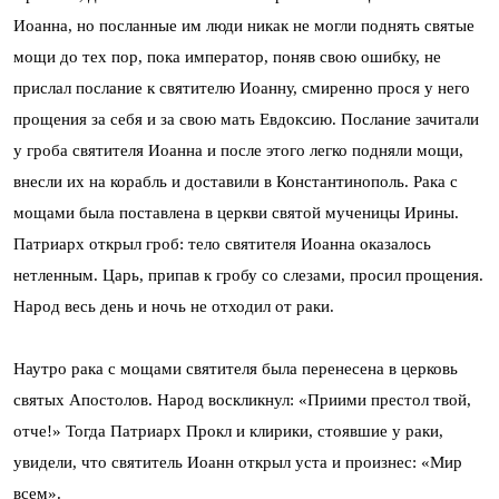
Иоанна, но посланные им люди никак не могли поднять святые
мощи до тех пор, пока император, поняв свою ошибку, не
прислал послание к святителю Иоанну, смиренно прося у него
прощения за себя и за свою мать Евдоксию. Послание зачитали
у гроба святителя Иоанна и после этого легко подняли мощи,
внесли их на корабль и доставили в Константинополь. Рака с
мощами была поставлена в церкви святой мученицы Ирины.
Патриарх открыл гроб: тело святителя Иоанна оказалось
нетленным. Царь, припав к гробу со слезами, просил прощения.
Народ весь день и ночь не отходил от раки.
Наутро рака с мощами святителя была перенесена в церковь
святых Апостолов. Народ воскликнул: «Приими престол твой,
отче!» Тогда Патриарх Прокл и клирики, стоявшие у раки,
увидели, что святитель Иоанн открыл уста и произнес: «Мир
всем».