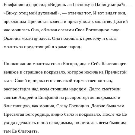
Епифанию и спросил; «Видишь ли Госпожу и Царицу мира?» —
«Вижу, отец мой духовный», — отвечал тот, И вот видят они,
преклонила Пречистая колена и приступила к молитве. Долгий
час молилась Она, обливая слезами Свое Боговидное лицо.
Окончив молитву здесь, Она подошла к престолу и стала
молить за предстоящий в храме народ.
По окончании молитвы сняла Богородица с Себя блистающее
великое и страшное покрывало, которое носила на Пречистой
главе Своей и, держа его с великой торжественностью,
распростерла над всем стоящим народом. Долго смотрели
святые Андрей и Епифаний на распростертое покрывало и
блистающую, как молния, Славу Господню. Доколе была там
Пресвятая Богородица, видно было и покрывало. После же Ее
ухода сделалось и оно невидимым, но осталась всем бывшим
там Ее благодать.