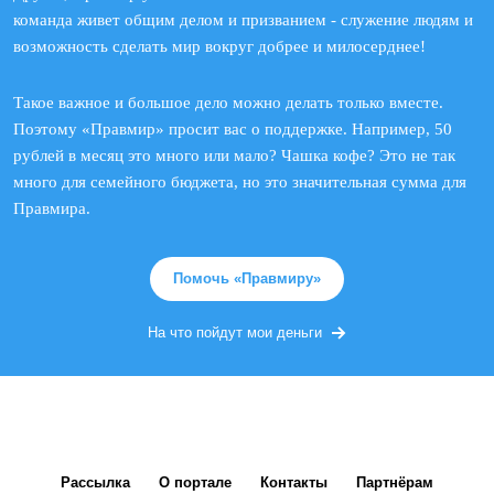
команда живет общим делом и призванием - служение людям и
возможность сделать мир вокруг добрее и милосерднее!
Такое важное и большое дело можно делать только вместе.
Поэтому «Правмир» просит вас о поддержке. Например, 50
рублей в месяц это много или мало? Чашка кофе? Это не так
много для семейного бюджета, но это значительная сумма для
Правмира.
Помочь «Правмиру»
На что пойдут мои деньги
Рассылка
О портале
Контакты
Партнёрам