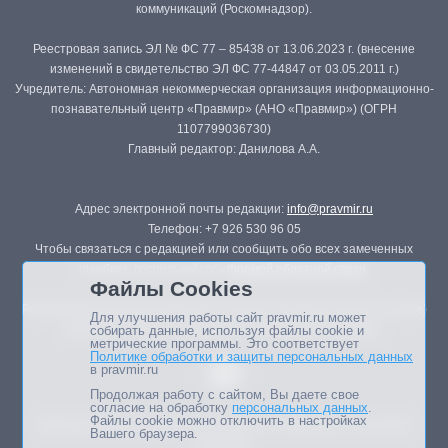
коммуникаций (Роскомнадзор).
Реестровая запись ЭЛ № ФС 77 – 85438 от 13.06.2023 г. (внесение
изменений в свидетельство ЭЛ ФС 77-44847 от 03.05.2011 г.)
Учредитель: Автономная некоммерческая организация информационно-
познавательный центр «Правмир» (АНО «Правмир») (ОГРН
1107799036730)
Главный редактор: Данилова А.А.
Адрес электронной почты редакции:
info@pravmir.ru
Телефон: +7 926 530 96 05
Чтобы связаться с редакцией или сообщить обо всех замеченных
ошибках, воспользуйтесь
формой обратной связи
.
Файлы Cookies
Републикация материалов сайта в печатных изданиях (книгах, прессе)
Для улучшения работы сайт pravmir.ru может
возможна только с письменного разрешения редакции.
собирать данные, используя файлы cookie и
метрические программы. Это соответствует
Политике обработки и защиты персональных данных
в pravmir.ru
Продолжая работу с сайтом, Вы даете свое
согласие на обработку
персональных данных
.
Файлы cookie можно отключить в настройках
Мнение авторов статей портала может не совпадать с позицией
Вашего браузера.
редакции.