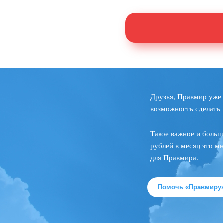
Друзья, Правмир уже 
возможность сделать 
Такое важное и больш
рублей в месяц это м
для Правмира.
Помочь «Правмиру