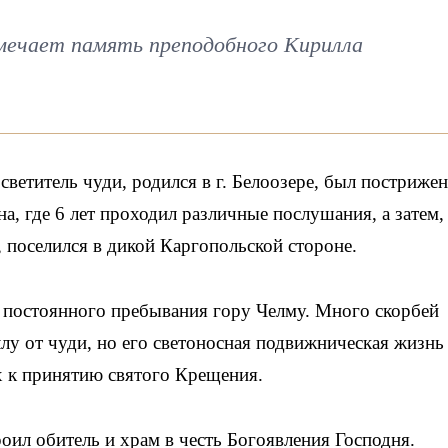
мечает память преподобного Кирилла
етитель чуди, родился в г. Белоозере, был постриже
, где 6 лет проходил различные послушания, а затем,
 поселился в дикой Каргопольской стороне.
я постоянного пребывания гору Челму. Много скорбей
у от чуди, но его светоносная подвижническая жизнь
х к принятию святого Крещения.
ил обитель и храм в честь Богоявления Господня.