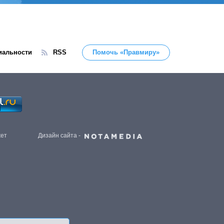
иальности
RSS
Помочь «Правмиру»
жет
Дизайн сайта -