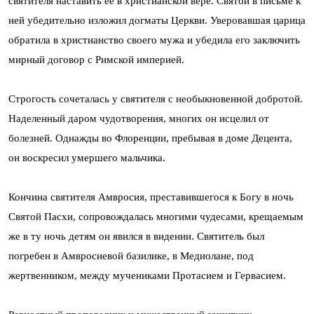
святителя наставить ее в христианской вере. Святой в письме к
ней убедительно изложил догматы Церкви. Уверовавшая царица
обратила в христианство своего мужа и убедила его заключить
мирный договор с Римской империей.
Строгость сочеталась у святителя с необыкновенной добротой.
Наделенный даром чудотворения, многих он исцелил от
болезней. Однажды во Флоренции, пребывая в доме Децента,
он воскресил умершего мальчика.
Кончина святителя Амвросия, преставившегося к Богу в ночь
Святой Пасхи, сопровождалась многими чудесами, крещаемым
же в ту ночь детям он явился в видении. Святитель был
погребен в Амвросиевой базилике, в Медиолане, под
жертвенником, между мучениками Протасием и Гервасием.