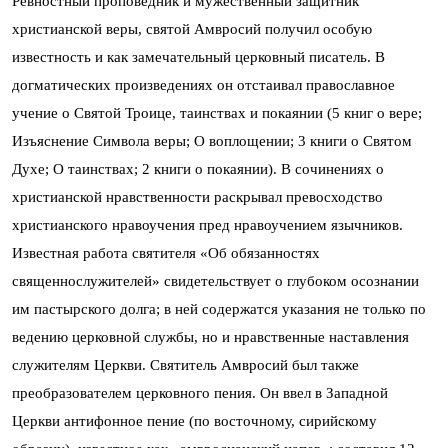
Ревностный проповедник и мужественный защитник
христианской веры, святой Амвросий получил особую
известность и как замечательный церковный писатель. В
догматических произведениях он отстаивал православное
учение о Святой Троице, таинствах и покаянии (5 книг о вере;
Изъяснение Символа веры; О воплощении; 3 книги о Святом
Духе; О таинствах; 2 книги о покаянии). В сочинениях о
христианской нравственности раскрывал превосходство
христианского нравоучения пред нравоучением язычников.
Известная работа святителя «Об обязанностях
священнослужителей» свидетельствует о глубоком осознании
им пастырского долга; в ней содержатся указания не только по
ведению церковной службы, но и нравственные наставления
служителям Церкви. Святитель Амвросий был также
преобразователем церковного пения. Он ввел в Западной
Церкви антифонное пение (по восточному, сирийскому