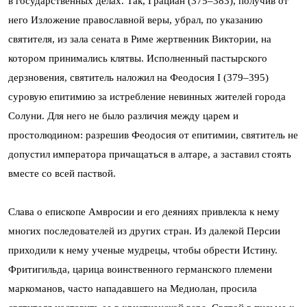
в государственных делах. Так, Грациан (375–383), получив от
него Изложение православной веры, убрал, по указанию
святителя, из зала сената в Риме жертвенник Виктории, на
котором принимались клятвы. Исполненный пастырского
дерзновения, святитель наложил на Феодосия I (379–395)
суровую епитимию за истребление невинных жителей города
Солуни. Для него не было различия между царем и
простолюдином: разрешив Феодосия от епитимии, святитель не
допустил императора причащаться в алтаре, а заставил стоять
вместе со всей паствой.
Слава о епископе Амвросии и его деяниях привлекла к нему
многих последователей из других стран. Из далекой Персии
приходили к нему ученые мудрецы, чтобы обрести Истину.
Фритигильда, царица воинственного германского племени
маркоманов, часто нападавшего на Медиолан, просила