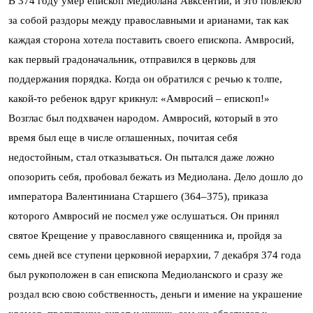
В 374 году умер епископ Медиолана Авксентий, и это повлекло
за собой раздоры между православными и арианами, так как
каждая сторона хотела поставить своего епископа. Амвросий,
как первый градоначальник, отправился в церковь для
поддержания порядка. Когда он обратился с речью к толпе,
какой-то ребенок вдруг крикнул: «Амвросий – епископ!»
Возглас был подхвачен народом. Амвросий, который в это
время был еще в числе оглашенных, почитая себя
недостойным, стал отказываться. Он пытался даже ложно
опозорить себя, пробовал бежать из Медиолана. Дело дошло до
императора Валентиниана Старшего (364–375), приказа
которого Амвросий не посмел уже ослушаться. Он принял
святое Крещение у православного священника и, пройдя за
семь дней все ступени церковной иерархии, 7 декабря 374 года
был рукоположен в сан епископа Медиоланского и сразу же
роздал всю свою собственность, деньги и имение на украшение