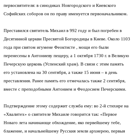
первосвятителя: в синодиках Новгородского и Киевского
Софийских соборов он по праву именуется первоначальником.
Преставился святитель Михаил в 992 году и был погребен в
Десятинной церкви Пресвятой Богородицы в Киеве. Около 1103
года при святом игумене Феоктисте , мощи его были
перенесены в Антониеву пещеру, а 1 октября 1730 г. в Великую
Печерскую церковь (Успенский храм). В связи с этим память
его установлена на 30 сентября, а также 15 июня – в день
преставления. Ранее память его отмечалась также 2 сентября,
вместе с преподобными Антонием и Феодосием Печерскими.
Подтверждение этому содержит служба ему: во 2-й стихире на
«Хвалитех» о святителе Михаиле говорится так: «Первое
Новаго лета начинающе обхождение, яко первейшему тебе,
блаженне, и начальнейшему Русския земли архиерею, первыя