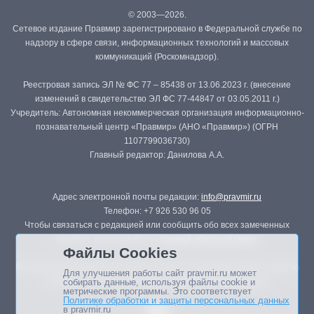
© 2003—2026.
Сетевое издание Правмир зарегистрировано в Федеральной службе по
надзору в сфере связи, информационных технологий и массовых
коммуникаций (Роскомнадзор).
Реестровая запись ЭЛ № ФС 77 – 85438 от 13.06.2023 г. (внесение
изменений в свидетельство ЭЛ ФС 77-44847 от 03.05.2011 г.)
Учредитель: Автономная некоммерческая организация информационно-
познавательный центр «Правмир» (АНО «Правмир») (ОГРН
1107799036730)
Главный редактор: Данилова А.А.
Адрес электронной почты редакции:
info@pravmir.ru
Телефон: +7 926 530 96 05
Чтобы связаться с редакцией или сообщить обо всех замеченных
ошибках, воспользуйтесь
формой обратной связи
.
Файлы Cookies
Републикация материалов сайта в печатных изданиях (книгах, прессе)
Для улучшения работы сайт pravmir.ru может
возможна только с письменного разрешения редакции.
собирать данные, используя файлы cookie и
метрические программы. Это соответствует
Политике обработки и защиты персональных данных
в pravmir.ru