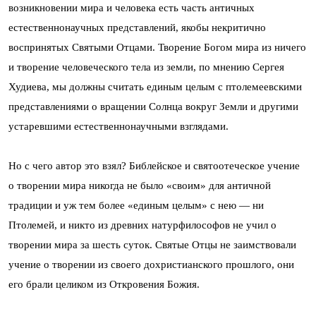
возникновении мира и человека есть часть античных
естественнонаучных представлений, якобы некритично
воспринятых Святыми Отцами. Творение Богом мира из ничего
и творение человеческого тела из земли, по мнению Сергея
Худиева, мы должны считать единым целым с птолемеевскими
представлениями о вращении Солнца вокруг Земли и другими
устаревшими естественнонаучными взглядами.
Но с чего автор это взял? Библейское и святоотеческое учение
о творении мира никогда не было «своим» для античной
традиции и уж тем более «единым целым» с нею — ни
Птолемей, и никто из древних натурфилософов не учил о
творении мира за шесть суток. Святые Отцы не заимствовали
учение о творении из своего дохристианского прошлого, они
его брали целиком из Откровения Божия.