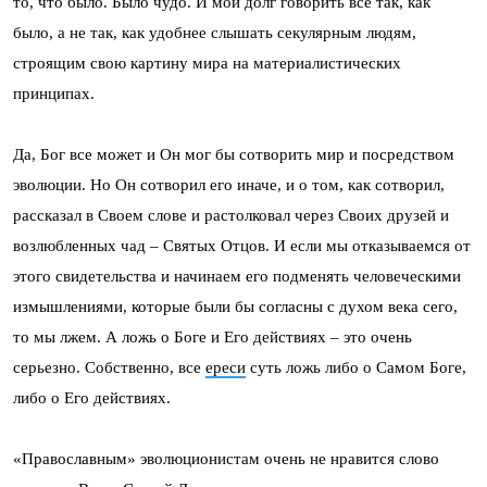
то, что было. Было чудо. И мой долг говорить все так, как
было, а не так, как удобнее слышать секулярным людям,
строящим свою картину мира на материалистических
принципах.
Да, Бог все может и Он мог бы сотворить мир и посредством
эволюции. Но Он сотворил его иначе, и о том, как сотворил,
рассказал в Своем слове и растолковал через Своих друзей и
возлюбленных чад – Святых Отцов. И если мы отказываемся от
этого свидетельства и начинаем его подменять человеческими
измышлениями, которые были бы согласны с духом века сего,
то мы лжем. А ложь о Боге и Его действиях – это очень
серьезно. Собственно, все
ереси
суть ложь либо о Самом Боге,
либо о Его действиях.
«Православным» эволюционистам очень не нравится слово