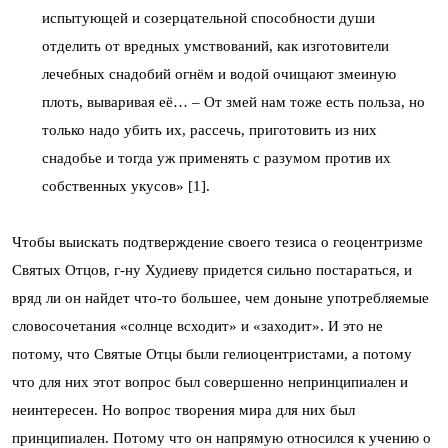
испытующей и созерцательной способности души
отделить от вредных умствований, как изготовители
лечебных снадобий огнём и водой очищают змеиную
плоть, вываривая её… – От змей нам тоже есть польза, но
только надо убить их, рассечь, приготовить из них
снадобье и тогда уж применять с разумом против их
собственных укусов» [1].
Чтобы выискать подтверждение своего тезиса о геоцентризме
Святых Отцов, г-ну Худиеву придется сильно постараться, и
вряд ли он найдет что-то большее, чем доныне употребляемые
словосочетания «солнце всходит» и «заходит». И это не
потому, что Святые Отцы были гелиоцентристами, а потому
что для них этот вопрос был совершенно непринципиален и
неинтересен. Но вопрос творения мира для них был
принципиален. Потому что он напрямую относился к учению о