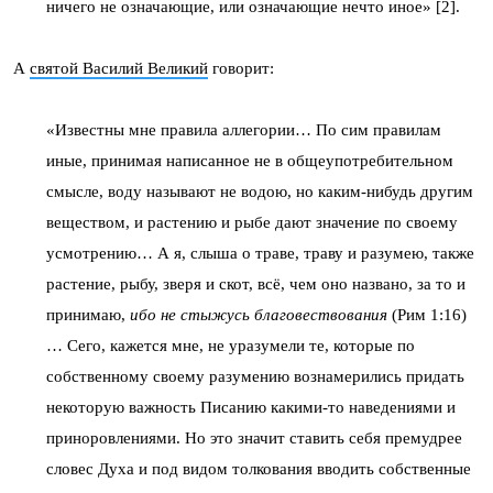
ничего не означающие, или означающие нечто иное» [2].
А
святой Василий Великий
говорит:
«Известны мне правила аллегории… По сим правилам
иные, принимая написанное не в общеупотребительном
смысле, воду называют не водою, но каким-нибудь другим
веществом, и растению и рыбе дают значение по своему
усмотрению… А я, слыша о траве, траву и разумею, также
растение, рыбу, зверя и скот, всё, чем оно названо, за то и
принимаю,
ибо не стыжусь благовествования
(Рим 1:16)
… Сего, кажется мне, не уразумели те, которые по
собственному своему разумению вознамерились придать
некоторую важность Писанию какими-то наведениями и
приноровлениями. Но это значит ставить себя премудрее
словес Духа и под видом толкования вводить собственные