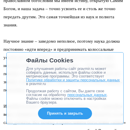
православном богословии мы имеем истину, открытую Самим
Богом, и наша задача – точно усвоить ее и столь же точно
передать другим. Это самая точнейшая из наук и полнота
знания.
Научное знание – заведомо неполное, поэтому наука должна
постоянно «идти вперед» и предпринимать колоссальные
усилия для того, чтобы хотя бы отчасти восполнить свою
Файлы Cookies
неполноту. Вот почему в науке «новое» — это позитивное
Для улучшения работы сайт pravmir.ru может
собирать данные, используя файлы cookie и
понятие. А православное богословие уже обладает полнотой
метрические программы. Это соответствует
Политике обработки и защиты персональных данных
знания, полнотой истины и заботится о том, чтобы сохранить
в pravmir.ru
полученное.
Продолжая работу с сайтом, Вы даете свое
согласие на обработку
персональных данных
.
Файлы cookie можно отключить в настройках
Вашего браузера.
Изменяться может способ выражения веры, но не содержание
Принять и закрыть
веры, появляются уточняющие формулировки догматов, но не
сами догматы. Вот почему в православном богословии «новое»