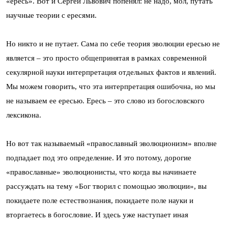
«ересь». Вот и Сергей Львович попенял: не надо, мол, путать
научные теории с ересями.
Но никто и не путает. Сама по себе теория эволюции ересью не
является – это просто общепринятая в рамках современной
секулярной науки интерпретация отдельных фактов и явлений.
Мы можем говорить, что эта интерпретация ошибочна, но мы
не называем ее ересью. Ересь – это слово из богословского
лексикона.
Но вот так называемый «православный эволюционизм» вполне
подпадает под это определение. И это потому, дорогие
«православные» эволюционисты, что когда вы начинаете
рассуждать на тему «Бог творил с помощью эволюции», вы
покидаете поле естествознания, покидаете поле науки и
вторгаетесь в богословие. И здесь уже наступает иная