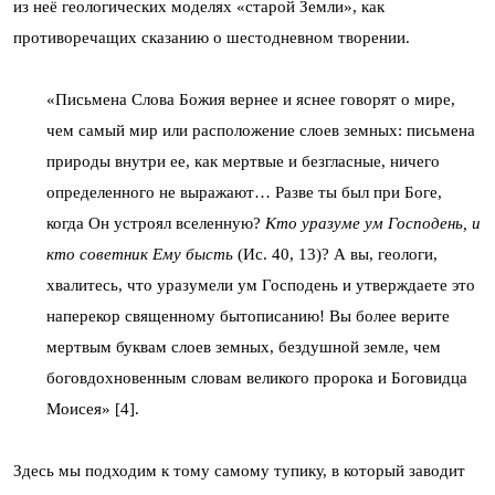
из неё геологических моделях «старой Земли», как
противоречащих сказанию о шестодневном творении.
«Письмена Слова Божия вернее и яснее говорят о мире,
чем самый мир или расположение слоев земных: письмена
природы внутри ее, как мертвые и безгласные, ничего
определенного не выражают… Разве ты был при Боге,
когда Он устроял вселенную?
Кто уразуме ум Господень, и
кто советник Ему бысть
(Ис. 40, 13)? А вы, геологи,
хвалитесь, что уразумели ум Господень и утверждаете это
наперекор священному бытописанию! Вы более верите
мертвым буквам слоев земных, бездушной земле, чем
боговдохновенным словам великого пророка и Боговидца
Моисея» [4].
Здесь мы подходим к тому самому тупику, в который заводит