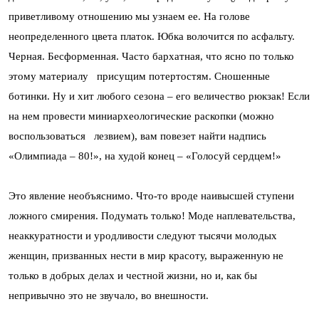
приветливому отношению мы узнаем ее. На голове
неопределенного цвета платок. Юбка волочится по асфальту.
Черная. Бесформенная. Часто бархатная, что ясно по только
этому материалу присущим потертостям. Сношенные
ботинки. Ну и хит любого сезона – его величество рюкзак! Если
на нем провести миниархеологические раскопки (можно
воспользоваться лезвием), вам повезет найти надпись
«Олимпиада – 80!», на худой конец – «Голосуй сердцем!»
Это явление необъяснимо. Что-то вроде наивысшей ступени
ложного смирения. Подумать только! Моде наплевательства,
неаккуратности и уродливости следуют тысячи молодых
женщин, призванных нести в мир красоту, выраженную не
только в добрых делах и честной жизни, но и, как бы
непривычно это не звучало, во внешности.