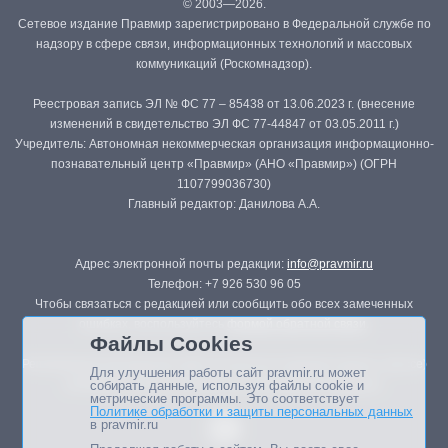
© 2003—2026.
Сетевое издание Правмир зарегистрировано в Федеральной службе по
надзору в сфере связи, информационных технологий и массовых
коммуникаций (Роскомнадзор).
Реестровая запись ЭЛ № ФС 77 – 85438 от 13.06.2023 г. (внесение
изменений в свидетельство ЭЛ ФС 77-44847 от 03.05.2011 г.)
Учредитель: Автономная некоммерческая организация информационно-
познавательный центр «Правмир» (АНО «Правмир») (ОГРН
1107799036730)
Главный редактор: Данилова А.А.
Адрес электронной почты редакции:
info@pravmir.ru
Телефон: +7 926 530 96 05
Чтобы связаться с редакцией или сообщить обо всех замеченных
ошибках, воспользуйтесь
формой обратной связи
.
Файлы Cookies
Републикация материалов сайта в печатных изданиях (книгах, прессе)
Для улучшения работы сайт pravmir.ru может
возможна только с письменного разрешения редакции.
собирать данные, используя файлы cookie и
метрические программы. Это соответствует
Политике обработки и защиты персональных данных
в pravmir.ru