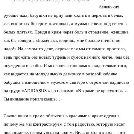
беленьких
рубашечках, бабушки не приучали ходить в церковь в белых
же, вышитых бисером платочках, а мужья не вели под венец в
белых платьях. Придя в храм через боль и страдание, женщина
как бы говорит: «Боженька, видишь, мне больше ничего не
надо!» На самом-то деле, отрекаемся мы от самого простого,
ведь прожить без новых туфель и сумок намного легче, чем без
осуждения и злобы. И мы вновь становимся свидетелями того,
как кидается на молоденькую девчонку в розовой юбочке
бабушка в изношенном мужском свитере с огромной надписью
на груди «ADIDASUS » со словами: «В храме не красуются….
Ты внимание привлекаешь…»
Священники в храме облачены в красивые и яркие одежды,
почему же мы контрастируем с той радостью, которую несет
православие, своим унылым видом. Ведь поход в храм — это