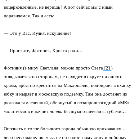
воцерковленные, не веришь? А вот сейчас мы с ними
поравняемся. Так и есть:
— Это у Вас, Иулия, искушение!
— Простите, Фотиния, Христа ради…
Фотиния (в миру Светлана, можно просто Света
[2]
)
оглядывается по сторонам, не находит в округе ни одного
храма, яростно крестится на Макдоналдс, подбирает в охапку
юбку и ныряет в московскую подземку. Там она достанет из
рюкзака замасленный, обернутый в позапрошлогодний «МК»
молитвослов и начнет
почти
бесшумно шевелить губами…
Опознать в толпе большого города обычную прихожанку –
дело несложное, но, увы, не по радостному лицу и доброму