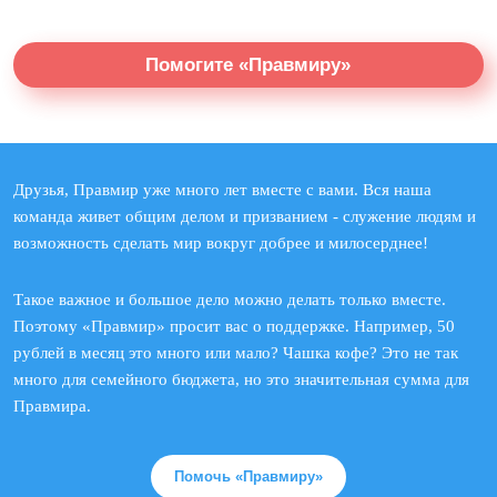
Помогите «Правмиру»
Друзья, Правмир уже много лет вместе с вами. Вся наша
команда живет общим делом и призванием - служение людям и
возможность сделать мир вокруг добрее и милосерднее!
Такое важное и большое дело можно делать только вместе.
Поэтому «Правмир» просит вас о поддержке. Например, 50
рублей в месяц это много или мало? Чашка кофе? Это не так
много для семейного бюджета, но это значительная сумма для
Правмира.
Помочь «Правмиру»