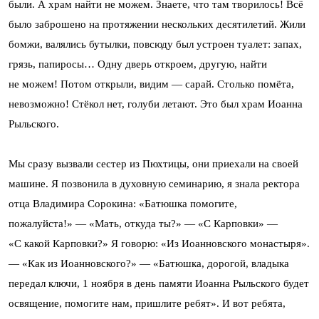
были. А храм найти не можем. Знаете, что там творилось! Всё
было заброшено на протяжении нескольких десятилетий. Жили
бомжи, валялись бутылки, повсюду был устроен туалет: запах,
грязь, папиросы… Одну дверь откроем, другую, найти
не можем! Потом открыли, видим — сарай. Столько помёта,
невозможно! Стёкол нет, голуби летают. Это был храм Иоанна
Рыльского.
Мы сразу вызвали сестер из Пюхтицы, они приехали на своей
машине. Я позвонила в духовную семинарию, я знала ректора
отца Владимира Сорокина: «Батюшка помогите,
пожалуйста!» — «Мать, откуда ты?» — «С Карповки» —
«С какой Карповки?» Я говорю: «Из Иоанновского монастыря».
— «Как из Иоанновского?» — «Батюшка, дорогой, владыка
передал ключи, 1 ноября в день памяти Иоанна Рыльского будет
освящение, помогите нам, пришлите ребят». И вот ребята,