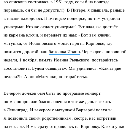
во епископа состоялась в 1961 году, если б на полгода
пораньше, он бы не допустил!). В Питере, я слышала, раньше
в гавани находилось Пюхтицкое подворье, но там устроили
универмаг. Кто же отдаст универмаг! Тут владыка достаёт
из кармана ключи, и передаёт их нам: «Вот вам ключи,
матушки, от Иоанновского монастыря на Карповке, где
покоится дорогой наш
батюшка Иоанн
. Через две с половиной
недели, 1 ноября, память Иоанна Рыльского, постарайтесь
восстановить. Будем освящать». Мы удивились: «Как за две
недели?!» А он: «Матушки, постарайтесь».
Вечером должен был быть по программе концерт,
но мы попросили благословения в тот же день выехать
в Ленинград. И вечером с матушкой Варварой поехали.
Я позвонила своим родственникам, сестре, нас встретили
на вокзале. И мы сразу отправились на Карповку. Ключи у нас