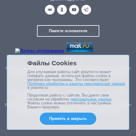
Памяти основателя
Файлы Cookies
© 2003—2026.
Сетевое издание Правмир зарегистрировано в Федеральной службе по
Для улучшения работы сайт pravmir.ru может
надзору в сфере связи, информационных технологий и массовых
собирать данные, используя файлы cookie и
метрические программы. Это соответствует
коммуникаций (Роскомнадзор).
Политике обработки и защиты персональных данных
в pravmir.ru
Реестровая запись ЭЛ № ФС 77 – 85438 от 13.06.2023 г. (внесение
Продолжая работу с сайтом, Вы даете свое
изменений в свидетельство ЭЛ ФС 77-44847 от 03.05.2011 г.)
согласие на обработку
персональных данных
.
Файлы cookie можно отключить в настройках
Учредитель: Автономная некоммерческая организация информационно-
Вашего браузера.
познавательный центр «Правмир» (АНО «Правмир») (ОГРН
1107799036730)
Принять и закрыть
Главный редактор: Данилова А.А.