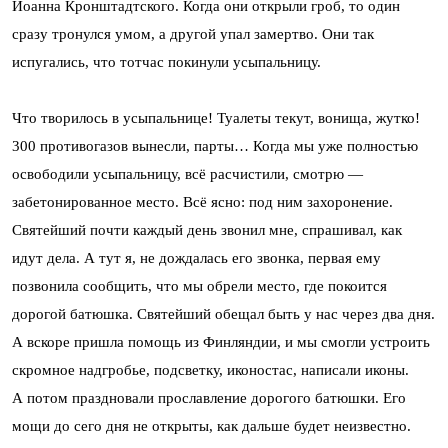
Иоанна Кронштадтского. Когда они открыли гроб, то один
сразу тронулся умом, а другой упал замертво. Они так
испугались, что тотчас покинули усыпальницу.
Что творилось в усыпальнице! Туалеты текут, вонища, жутко!
300 противогазов вынесли, парты… Когда мы уже полностью
освободили усыпальницу, всё расчистили, смотрю —
забетонированное место. Всё ясно: под ним захоронение.
Святейший почти каждый день звонил мне, спрашивал, как
идут дела. А тут я, не дождалась его звонка, первая ему
позвонила сообщить, что мы обрели место, где покоится
дорогой батюшка. Святейший обещал быть у нас через два дня.
А вскоре пришла помощь из Финляндии, и мы смогли устроить
скромное надгробье, подсветку, иконостас, написали иконы.
А потом праздновали прославление дорогого батюшки. Его
мощи до сего дня не открыты, как дальше будет неизвестно.