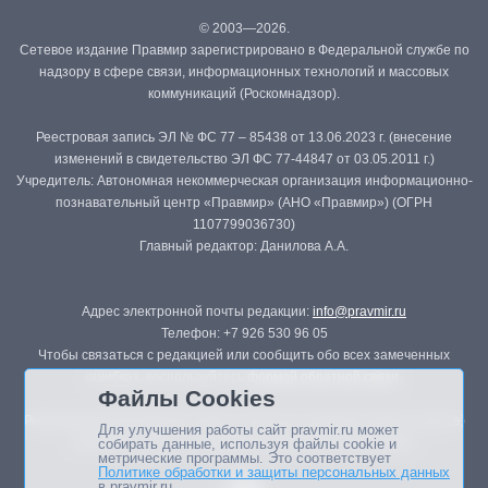
© 2003—2026.
Сетевое издание Правмир зарегистрировано в Федеральной службе по
надзору в сфере связи, информационных технологий и массовых
коммуникаций (Роскомнадзор).
Реестровая запись ЭЛ № ФС 77 – 85438 от 13.06.2023 г. (внесение
изменений в свидетельство ЭЛ ФС 77-44847 от 03.05.2011 г.)
Учредитель: Автономная некоммерческая организация информационно-
познавательный центр «Правмир» (АНО «Правмир») (ОГРН
1107799036730)
Главный редактор: Данилова А.А.
Адрес электронной почты редакции:
info@pravmir.ru
Телефон: +7 926 530 96 05
Чтобы связаться с редакцией или сообщить обо всех замеченных
ошибках, воспользуйтесь
формой обратной связи
.
Файлы Cookies
Републикация материалов сайта в печатных изданиях (книгах, прессе)
Для улучшения работы сайт pravmir.ru может
возможна только с письменного разрешения редакции.
собирать данные, используя файлы cookie и
метрические программы. Это соответствует
Политике обработки и защиты персональных данных
в pravmir.ru