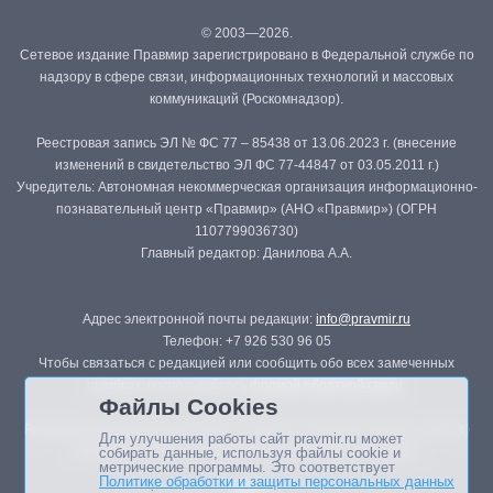
© 2003—2026.
Сетевое издание Правмир зарегистрировано в Федеральной службе по
надзору в сфере связи, информационных технологий и массовых
коммуникаций (Роскомнадзор).
Реестровая запись ЭЛ № ФС 77 – 85438 от 13.06.2023 г. (внесение
изменений в свидетельство ЭЛ ФС 77-44847 от 03.05.2011 г.)
Учредитель: Автономная некоммерческая организация информационно-
познавательный центр «Правмир» (АНО «Правмир») (ОГРН
1107799036730)
Главный редактор: Данилова А.А.
Адрес электронной почты редакции:
info@pravmir.ru
Телефон: +7 926 530 96 05
Чтобы связаться с редакцией или сообщить обо всех замеченных
ошибках, воспользуйтесь
формой обратной связи
.
Файлы Cookies
Републикация материалов сайта в печатных изданиях (книгах, прессе)
Для улучшения работы сайт pravmir.ru может
возможна только с письменного разрешения редакции.
собирать данные, используя файлы cookie и
метрические программы. Это соответствует
Политике обработки и защиты персональных данных