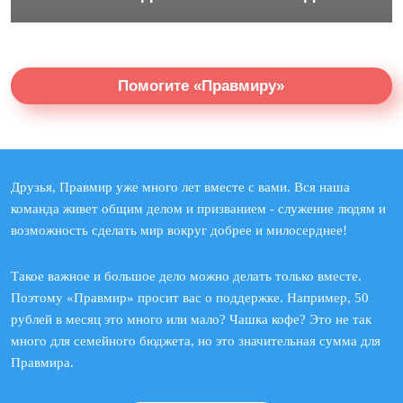
Помогите «Правмиру»
Друзья, Правмир уже много лет вместе с вами. Вся наша
команда живет общим делом и призванием - служение людям и
возможность сделать мир вокруг добрее и милосерднее!
Такое важное и большое дело можно делать только вместе.
Поэтому «Правмир» просит вас о поддержке. Например, 50
рублей в месяц это много или мало? Чашка кофе? Это не так
много для семейного бюджета, но это значительная сумма для
Правмира.