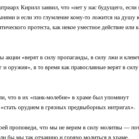
триарх Кирилл заявил, что «нет у нас будущего, если
ынями и если это глумление кому-то ложится на душу 
тического протеста, как некое уместное действие или к
ы акции «верят в силу пропаганды, в силу лжи и клеве
г и оружия», в то время как православные верят в силу
и, что в их «панк-молебне» в храме был упомянут
 «стать орудием в грязных предвыборных интригах».
оей проповеди, что мы не верим в силу молитвы — по
тали бы мы так отчаянно и горячо молиться в храме,