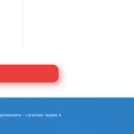
призванием - служение людям и