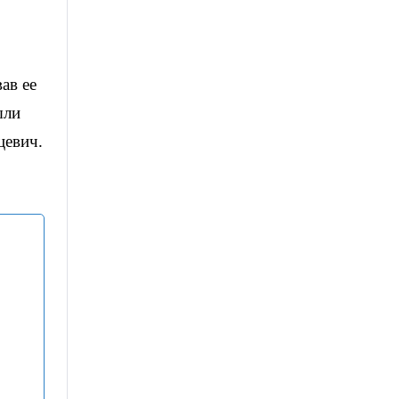
ав ее
ыли
цевич.