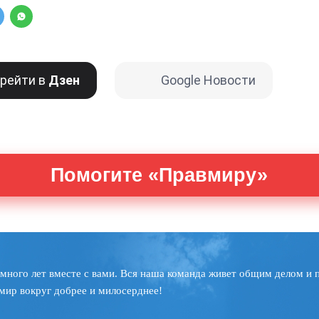
рейти в
Дзен
Google Новости
Помогите «Правмиру»
много лет вместе с вами. Вся наша команда живет общим делом и 
мир вокруг добрее и милосерднее!