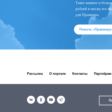
Такое важное и больш
рублей в месяц это м
для Правмира.
Помочь «Правмиру
Рассылка
О портале
Контакты
Партнёрам
П