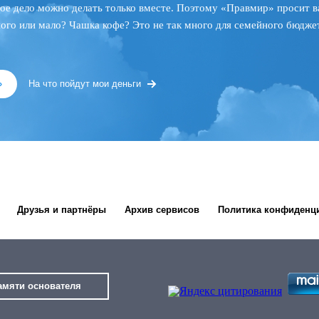
ое дело можно делать только вместе. Поэтому «Правмир» просит в
ного или мало? Чашка кофе? Это не так много для семейного бюджет
»
На что пойдут мои деньги
Друзья и партнёры
Архив сервисов
Политика конфиденц
амяти основателя