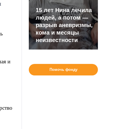
я
15 лет Нина лечила
людей, а потом —
разрыв аневризмы,
кома и месяцы
дь
неизвестности
чая и
Помочь фонду
рство