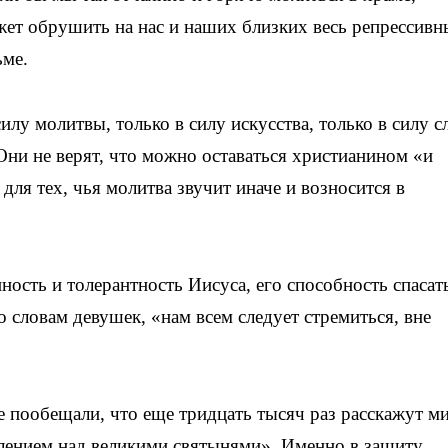
жет обрушить на нас и наших близких весь репрессив
ьме.
илу молитвы, только в силу искусства, только в силу с
Они не верят, что можно оставаться христианином «и
для тех, чья молитва звучит иначе и возносится в
ость и толерантность Иисуса, его способность спасат
о словам девушек, «нам всем следует стремиться, вне
е пообещали, что еще тридцать тысяч раз расскажут м
млением над великими святынями». Именно в защиту