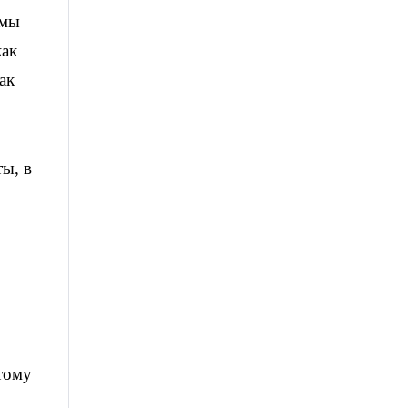
 мы
как
ак
ты, в
тому