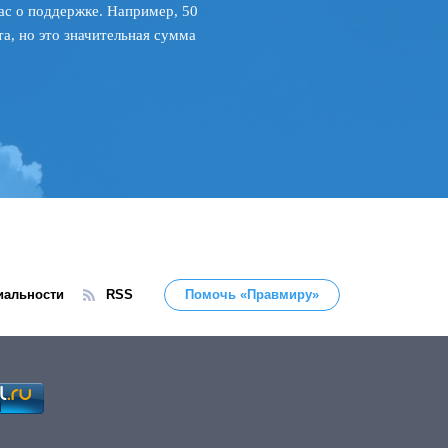
ас о поддержке. Например, 50
а, но это значительная сумма
иальности
RSS
Помочь «Правмиру»