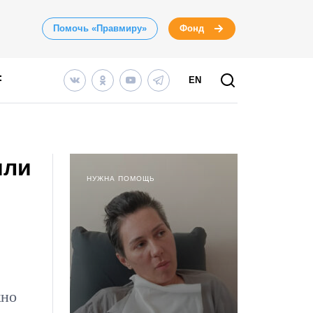
Помочь «Правмиру»
Фонд
EN
или
НУЖНА ПОМОЩЬ
жно