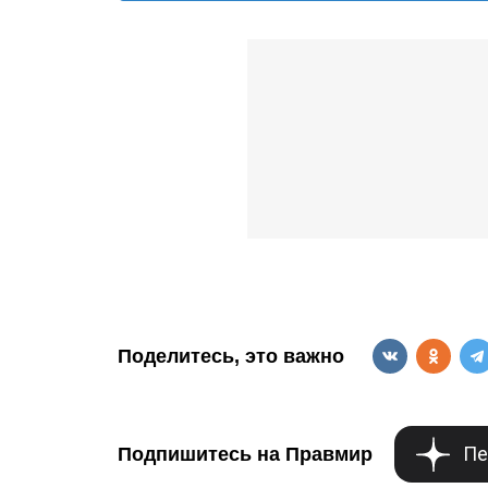
е
п
у
с
т
ы
м
.
Поделитесь, это важно
Пе
Подпишитесь на Правмир