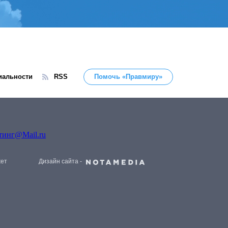
иальности
RSS
Помочь «Правмиру»
жет
Дизайн сайта -