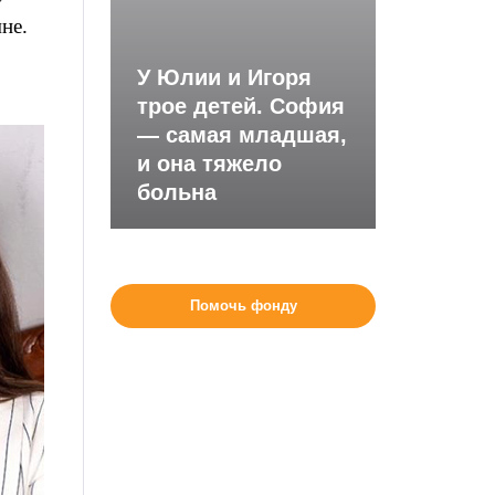
не.
У Юлии и Игоря
трое детей. София
— самая младшая,
и она тяжело
больна
Помочь фонду