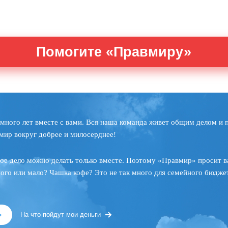
Помогите «Правмиру»
много лет вместе с вами. Вся наша команда живет общим делом и 
мир вокруг добрее и милосерднее!
ое дело можно делать только вместе. Поэтому «Правмир» просит в
ного или мало? Чашка кофе? Это не так много для семейного бюджет
»
На что пойдут мои деньги