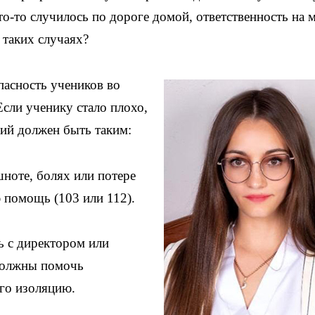
что-то случилось по дороге домой, ответственность на м
 таких случаях?
пасность учеников во
Если ученику стало плохо,
вий должен быть таким:
ноте, болях или потере
 помощь (103 или 112).
ь с директором или
 должны помочь
его изоляцию.