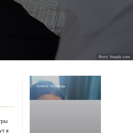
Фото: freepik.com
НУЖНА ПОМОЩЬ
тры
ут я