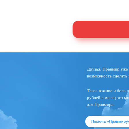
Друзья, Правмир уже 
возможность сделать 
Такое важное и больш
рублей в месяц это м
для Правмира.
Помочь «Правмиру