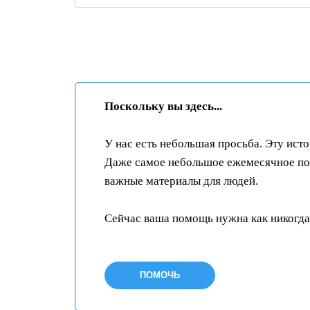
О
с
т
а
Поскольку вы здесь...
в
ь
У нас есть небольшая просьба. Эту ист
т
Даже самое небольшое ежемесячное пож
е
важные материалы для людей.
э
т
Сейчас ваша помощь нужна как никогда
о
п
ПОМОЧЬ
о
л