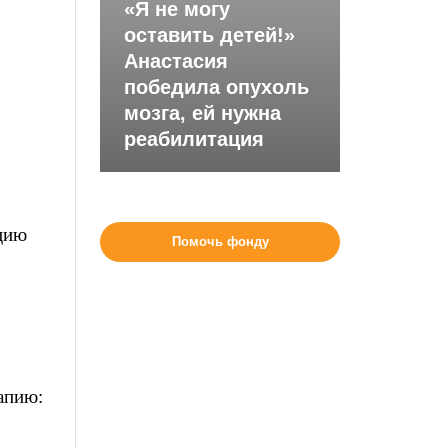
«Я не могу
оставить детей!»
Анастасия
победила опухоль
мозга, ей нужна
реабилитация
яцию
Помочь фонду
апию: