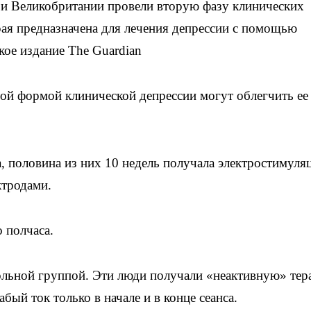
 Великобритании провели вторую фазу клинических
ая предназначена для лечения депрессии с помощью
ое издание The Guardian
лой формой клинической депрессии могут облегчить ее
а, половина из них 10 недель получала электростимул
ктродами.
о полчаса.
ольной группой. Эти люди получали «неактивную» тер
бый ток только в начале и в конце сеанса.