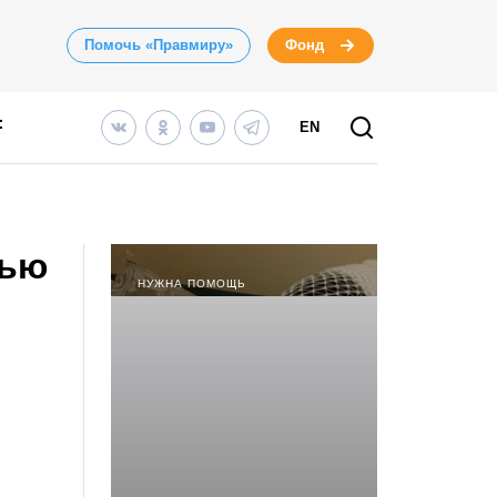
Помочь «Правмиру»
Фонд
EN
щью
НУЖНА ПОМОЩЬ