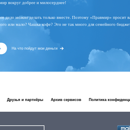
мир вокруг добрее и милосерднее!
ое дело можно делать только вместе. Поэтому «Правмир» просит в
ного или мало? Чашка кофе? Это не так много для семейного бюджет
»
На что пойдут мои деньги
Друзья и партнёры
Архив сервисов
Политика конфиденц