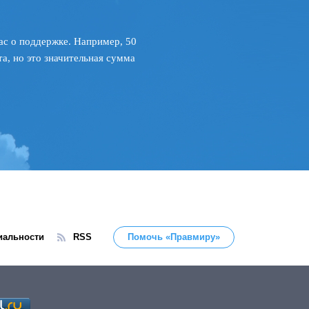
ас о поддержке. Например, 50
а, но это значительная сумма
иальности
RSS
Помочь «Правмиру»