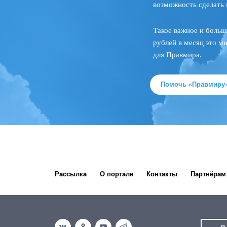
возможность сделать 
Такое важное и больш
рублей в месяц это м
для Правмира.
Помочь «Правмиру
Рассылка
О портале
Контакты
Партнёрам