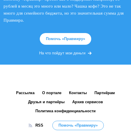
рублей в месяц это много или мало? Чашка кофе? Это не так
много для семейного бюджета, но это значительная сумма для
Правмира.
Помочь «Правмиру»
На что пойдут мои деньги
Рассылка
О портале
Контакты
Партнёрам
Друзья и партнёры
Архив сервисов
Политика конфиденциальности
RSS
Помочь «Правмиру»