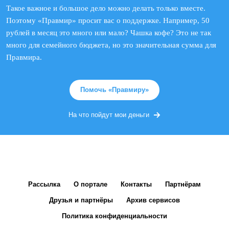
Такое важное и большое дело можно делать только вместе.
Поэтому «Правмир» просит вас о поддержке. Например, 50
рублей в месяц это много или мало? Чашка кофе? Это не так
много для семейного бюджета, но это значительная сумма для
Правмира.
Помочь «Правмиру»
На что пойдут мои деньги
Рассылка
О портале
Контакты
Партнёрам
Друзья и партнёры
Архив сервисов
Политика конфиденциальности