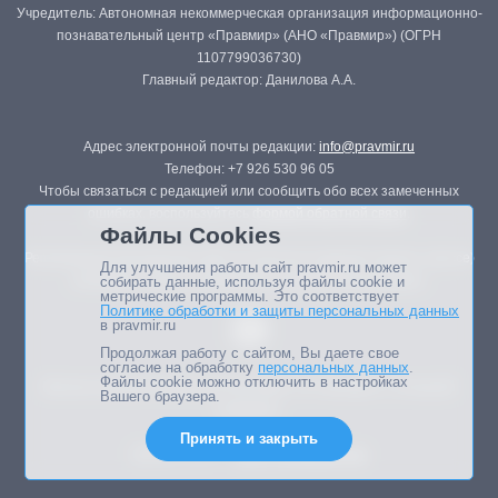
Учредитель: Автономная некоммерческая организация информационно-
познавательный центр «Правмир» (АНО «Правмир») (ОГРН
1107799036730)
Главный редактор: Данилова А.А.
Адрес электронной почты редакции:
info@pravmir.ru
Телефон: +7 926 530 96 05
Чтобы связаться с редакцией или сообщить обо всех замеченных
ошибках, воспользуйтесь
формой обратной связи
.
Файлы Cookies
Републикация материалов сайта в печатных изданиях (книгах, прессе)
Для улучшения работы сайт pravmir.ru может
возможна только с письменного разрешения редакции.
собирать данные, используя файлы cookie и
метрические программы. Это соответствует
Политике обработки и защиты персональных данных
в pravmir.ru
Продолжая работу с сайтом, Вы даете свое
согласие на обработку
персональных данных
.
Файлы cookie можно отключить в настройках
Мнение авторов статей портала может не совпадать с позицией
Вашего браузера.
редакции.
Принять и закрыть
Дизайн сайта -