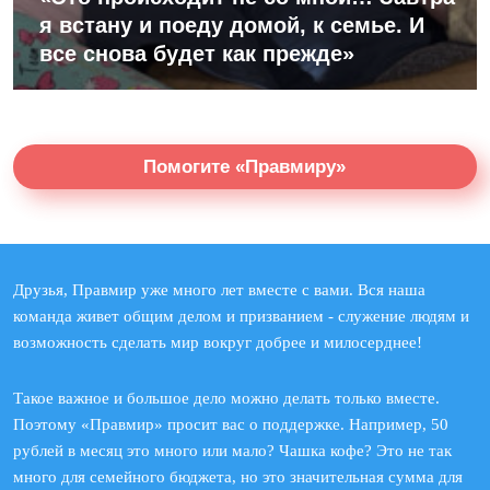
я встану и поеду домой, к семье. И
все снова будет как прежде»
Помогите «Правмиру»
Друзья, Правмир уже много лет вместе с вами. Вся наша
команда живет общим делом и призванием - служение людям и
возможность сделать мир вокруг добрее и милосерднее!
Такое важное и большое дело можно делать только вместе.
Поэтому «Правмир» просит вас о поддержке. Например, 50
рублей в месяц это много или мало? Чашка кофе? Это не так
много для семейного бюджета, но это значительная сумма для