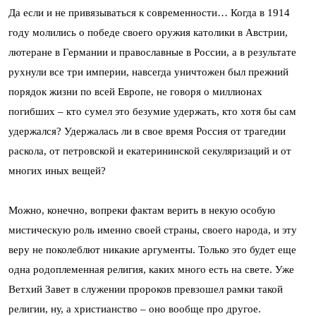
Да если и не привязываться к современности… Когда в 1914
году молились о победе своего оружия католики в Австрии,
лютеране в Германии и православные в России, а в результате
рухнули все три империи, навсегда уничтожен был прежний
порядок жизни по всей Европе, не говоря о миллионах
погибших – кто сумел это безумие удержать, кто хотя бы сам
удержался? Удержалась ли в свое время Россия от трагедии
раскола, от петровской и екатерининской секуляризаций и от
многих иных вещей?
Можно, конечно, вопреки фактам верить в некую особую
мистическую роль именно своей страны, своего народа, и эту
веру не поколеблют никакие аргументы. Только это будет еще
одна родоплеменная религия, каких много есть на свете. Уже
Ветхий Завет в служении пророков превзошел рамки такой
религии, ну, а христианство – оно вообще про другое.