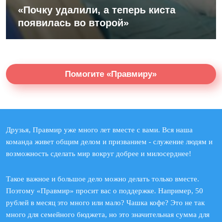
«Почку удалили, а теперь киста
появилась во второй»
Помогите «Правмиру»
Друзья, Правмир уже много лет вместе с вами. Вся наша
команда живет общим делом и призванием - служение людям и
возможность сделать мир вокруг добрее и милосерднее!
Такое важное и большое дело можно делать только вместе.
Поэтому «Правмир» просит вас о поддержке. Например, 50
рублей в месяц это много или мало? Чашка кофе? Это не так
много для семейного бюджета, но это значительная сумма для