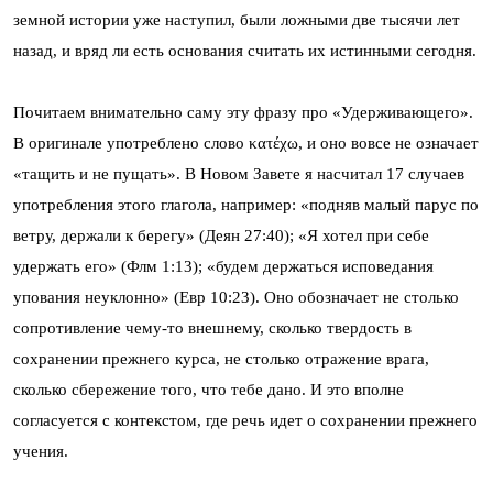
земной истории уже наступил, были ложными две тысячи лет
назад, и вряд ли есть основания считать их истинными сегодня.
Почитаем внимательно саму эту фразу про «Удерживающего».
В оригинале употреблено слово κατέχω, и оно вовсе не означает
«тащить и не пущать». В Новом Завете я насчитал 17 случаев
употребления этого глагола, например: «подняв малый парус по
ветру, держали к берегу» (Деян 27:40); «Я хотел при себе
удержать его» (Флм 1:13); «будем держаться исповедания
упования неуклонно» (Евр 10:23). Оно обозначает не столько
сопротивление чему-то внешнему, сколько твердость в
сохранении прежнего курса, не столько отражение врага,
сколько сбережение того, что тебе дано. И это вполне
согласуется с контекстом, где речь идет о сохранении прежнего
учения.