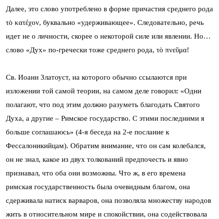
Далее, это слово употреблено в форме причастия среднего рода
τὸ κατέχον, буквально «удерживающее». Следовательно, речь
идет не о личности, скорее о некоторой силе или явлении. Но…
слово «Дух» по-гречески тоже среднего рода, τὸ πνεῦμα!
Св. Иоанн Златоуст, на которого обычно ссылаются при
изложении той самой теории, на самом деле говорил: «Одни
полагают, что под этим должно разуметь благодать Святого
Духа, а другие – Римское государство. С этими последними я
больше соглашаюсь» (4-я беседа на 2-е послание к
Фессалоникийцам). Обратим внимание, что он сам колебался,
он не знал, какое из двух толкований предпочесть и явно
признавал, что оба они возможны. Что ж, в его времена
римская государственность была очевидным благом, она
сдерживала натиск варваров, она позволяла множеству народов
жить в относительном мире и спокойствии, она содействовала