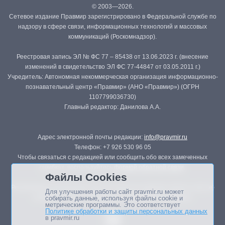
© 2003—2026.
Сетевое издание Правмир зарегистрировано в Федеральной службе по
надзору в сфере связи, информационных технологий и массовых
коммуникаций (Роскомнадзор).
Реестровая запись ЭЛ № ФС 77 – 85438 от 13.06.2023 г. (внесение
изменений в свидетельство ЭЛ ФС 77-44847 от 03.05.2011 г.)
Учредитель: Автономная некоммерческая организация информационно-
познавательный центр «Правмир» (АНО «Правмир») (ОГРН
1107799036730)
Главный редактор: Данилова А.А.
Адрес электронной почты редакции:
info@pravmir.ru
Телефон: +7 926 530 96 05
Чтобы связаться с редакцией или сообщить обо всех замеченных
ошибках, воспользуйтесь
формой обратной связи
.
Файлы Cookies
Републикация материалов сайта в печатных изданиях (книгах, прессе)
Для улучшения работы сайт pravmir.ru может
возможна только с письменного разрешения редакции.
собирать данные, используя файлы cookie и
метрические программы. Это соответствует
Политике обработки и защиты персональных данных
в pravmir.ru