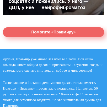
соцсетях и поженились. У него —
ДЦП, у неё — нейрофиброматоз
Помогите «Правмиру»
Друзья, Правмир уже много лет вместе с вами. Вся наша
команда живет общим делом и призванием - служение людям и
возможность сделать мир вокруг добрее и милосерднее!
Такое важное и большое дело можно делать только вместе.
Поэтому «Правмир» просит вас о поддержке. Например, 50
рублей в месяц это много или мало? Чашка кофе? Это не так
много для семейного бюджета, но это значительная сумма для
Правмира.