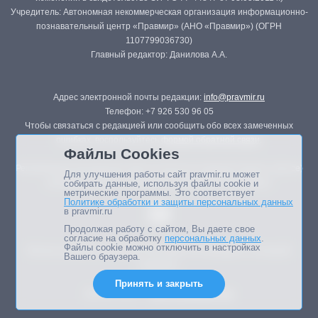
Учредитель: Автономная некоммерческая организация информационно-
познавательный центр «Правмир» (АНО «Правмир») (ОГРН
1107799036730)
Главный редактор: Данилова А.А.
Адрес электронной почты редакции:
info@pravmir.ru
Телефон: +7 926 530 96 05
Чтобы связаться с редакцией или сообщить обо всех замеченных
ошибках, воспользуйтесь
формой обратной связи
.
Файлы Cookies
Републикация материалов сайта в печатных изданиях (книгах, прессе)
Для улучшения работы сайт pravmir.ru может
возможна только с письменного разрешения редакции.
собирать данные, используя файлы cookie и
метрические программы. Это соответствует
Политике обработки и защиты персональных данных
в pravmir.ru
Продолжая работу с сайтом, Вы даете свое
согласие на обработку
персональных данных
.
Файлы cookie можно отключить в настройках
Мнение авторов статей портала может не совпадать с позицией
Вашего браузера.
редакции.
Принять и закрыть
Дизайн сайта -