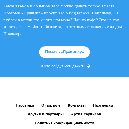
Такое важное и большое дело можно делать только вместе.
Поэтому «Правмир» просит вас о поддержке. Например, 50
рублей в месяц это много или мало? Чашка кофе? Это не так
много для семейного бюджета, но это значительная сумма для
Правмира.
Помочь «Правмиру»
На что пойдут мои деньги
Рассылка
О портале
Контакты
Партнёрам
Друзья и партнёры
Архив сервисов
Политика конфиденциальности