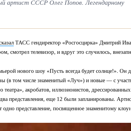
ный артист СССР Олег Попов. Легендарному
сказал
ТАСС гендиректор «Росгосцирка» Дмитрий Ива
ом, смотрел телевизор, и вдруг это случилось, внезап
емьерой нового шоу «Пусть всегда будет солнце!». Он 
зы (в том числе знаменитый «Луч») и новые — с учас
 театра», акробатов, иллюзионистов, дрессированных
 два представления, еще 12 были запланированы. Арти
 одно представление, посвященное знаменитому клоун