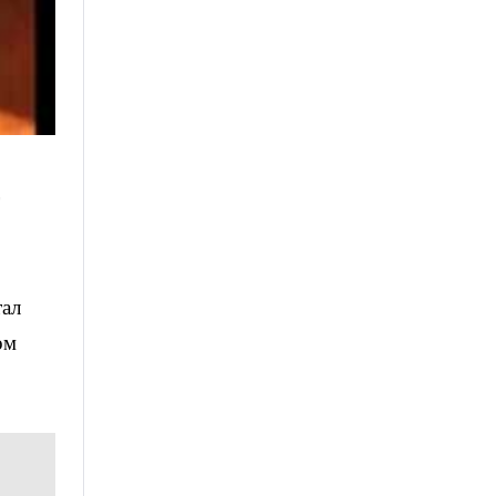
тал
ом