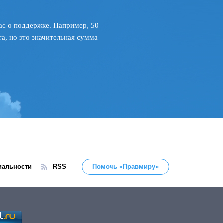
ас о поддержке. Например, 50
а, но это значительная сумма
иальности
RSS
Помочь «Правмиру»