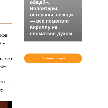
общей».
Волонтеры,
ветераны, соседи
— все помогали
Кириллу не
сломаться духом
нов:
но».
должен
Помочь фонду
тием
сты с
у.