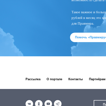
возможность сделать 
Такое важное и больш
рублей в месяц это м
для Правмира.
Помочь «Правмиру
Рассылка
О портале
Контакты
Партнёрам
П