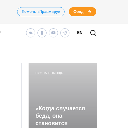
Помочь «Правмиру»
Фонд
EN
НУЖНА ПОМОЩЬ
«Когда случается
беда, она
становится