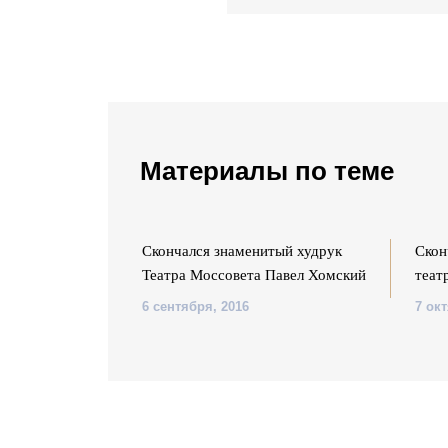
Материалы по теме
ый польский
Скончался знаменитый худрук
Скон
Вайда
Театра Моссовета Павел Хомский
теат
6 сентября, 2016
7 окт