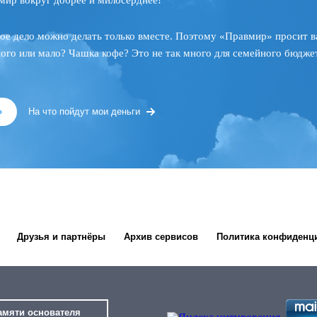
мир вокруг добрее и милосерднее!
ое дело можно делать только вместе. Поэтому «Правмир» просит в
ного или мало? Чашка кофе? Это не так много для семейного бюджет
»
На что пойдут мои деньги
Друзья и партнёры
Архив сервисов
Политика конфиденц
амяти основателя