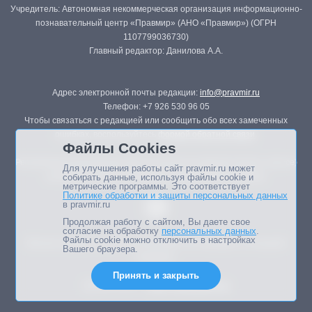
Учредитель: Автономная некоммерческая организация информационно-
познавательный центр «Правмир» (АНО «Правмир») (ОГРН
1107799036730)
Главный редактор: Данилова А.А.
Адрес электронной почты редакции:
info@pravmir.ru
Телефон: +7 926 530 96 05
Чтобы связаться с редакцией или сообщить обо всех замеченных
ошибках, воспользуйтесь
формой обратной связи
.
Файлы Cookies
Републикация материалов сайта в печатных изданиях (книгах, прессе)
Для улучшения работы сайт pravmir.ru может
возможна только с письменного разрешения редакции.
собирать данные, используя файлы cookie и
метрические программы. Это соответствует
Политике обработки и защиты персональных данных
в pravmir.ru
Продолжая работу с сайтом, Вы даете свое
согласие на обработку
персональных данных
.
Файлы cookie можно отключить в настройках
Мнение авторов статей портала может не совпадать с позицией
Вашего браузера.
редакции.
Принять и закрыть
Дизайн сайта -